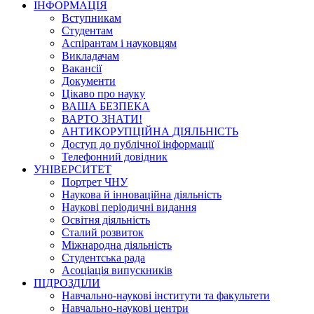
ІНФОРМАЦІЯ
Вступникам
Студентам
Аспірантам і науковцям
Викладачам
Вакансії
Документи
Цікаво про науку
ВАША БЕЗПЕКА
ВАРТО ЗНАТИ!
АНТИКОРУПЦІЙНА ДІЯЛЬНІСТЬ
Доступ до публічної інформації
Телефонний довідник
УНІВЕРСИТЕТ
Портрет ЧНУ
Наукова й інноваційна діяльність
Наукові періодичні видання
Освітня діяльність
Сталий розвиток
Міжнародна діяльність
Студентська рада
Асоціація випускників
ПІДРОЗДІЛИ
Навчально-наукові інститути та факультети
Навчально-наукові центри