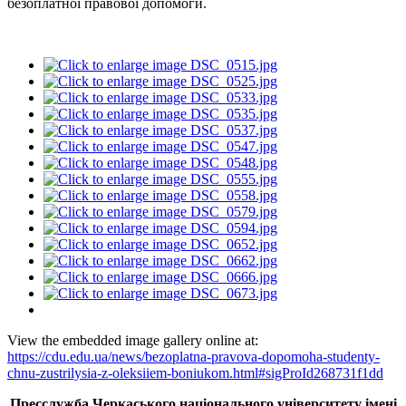
безоплатної правової допомоги.
View the embedded image gallery online at:
https://cdu.edu.ua/news/bezoplatna-pravova-dopomoha-studenty-
chnu-zustrilysia-z-oleksiiem-boniukom.html#sigProId268731f1dd
Пресслужба Черкаського національного університету імені