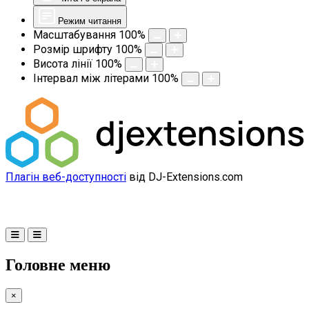
Режим читання
Масштабування
100
%
Розмір шрифту
100
%
Висота лінії
100
%
Інтервал між літерами
100
%
Плагін веб-доступності
від DJ-Extensions.com
Головне меню
×