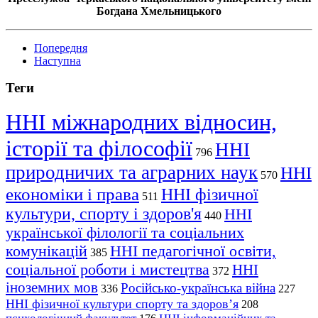
Богдана Хмельницького
Попередня
Наступна
Теги
ННІ міжнародних відносин,
історії та філософії
ННІ
796
природничих та аграрних наук
ННІ
570
економіки і права
ННІ фізичної
511
культури, спорту і здоров'я
ННІ
440
української філології та соціальних
комунікацій
ННІ педагогічної освіти,
385
соціальної роботи і мистецтва
ННІ
372
іноземних мов
Російсько-українська війна
336
227
ННІ фізичної культури спорту та здоров’я
208