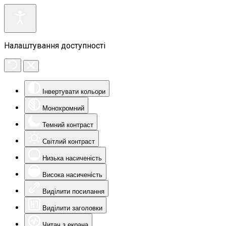
Налаштування доступності
Інвертувати кольори
Монохромний
Темний контраст
Світлий контраст
Низька насиченість
Висока насиченість
Виділити посилання
Виділити заголовки
Читач з екрана