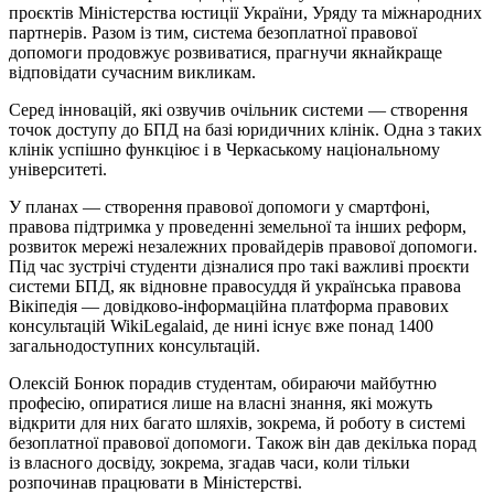
проєктів Міністерства юстиції України, Уряду та міжнародних
партнерів. Разом із тим, система безоплатної правової
допомоги продовжує розвиватися, прагнучи якнайкраще
відповідати сучасним викликам.
Серед інновацій, які озвучив очільник системи — створення
точок доступу до БПД на базі юридичних клінік. Одна з таких
клінік успішно функціює і в Черкаському національному
університеті.
У планах — створення правової допомоги у смартфоні,
правова підтримка у проведенні земельної та інших реформ,
розвиток мережі незалежних провайдерів правової допомоги.
Під час зустрічі студенти дізналися про такі важливі проєкти
системи БПД, як відновне правосуддя й українська правова
Вікіпедія — довідково-інформаційна платформа правових
консультацій WikiLegalaid, де нині існує вже понад 1400
загальнодоступних консультацій.
Олексій Бонюк порадив студентам, обираючи майбутню
професію, опиратися лише на власні знання, які можуть
відкрити для них багато шляхів, зокрема, й роботу в системі
безоплатної правової допомоги. Також він дав декілька порад
із власного досвіду, зокрема, згадав часи, коли тільки
розпочинав працювати в Міністерстві.