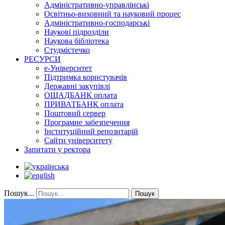
Адміністративно-управлінські
Освітньо-виховний та науковий процес
Адміністративно-господарські
Наукові підрозділи
Наукова бібліотека
Студмістечко
РЕСУРСИ
е-Університет
Підтримка користувачів
Державні закупівлі
ОЩАДБАНК оплата
ПРИВАТБАНК оплата
Поштовий сервер
Програмне забезпечення
Інституційний репозитарій
Сайти університету
Запитати у ректора
Пошук...
Пошук