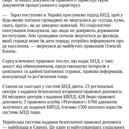
документів процесуального характеру).
— Зараз поступово в Україні просуваємо підхід БПД, щоб у
будь-якому питанні громадяни не зверталися до «сусіда, кума,
свата, брата», як це заведено зазвичай. Усі соціологічні
опитування показували, що люди не довіряють державним
інституціям. Аби громадяни почали звертатися до фахівця,
який справді може їм дати пораду, потрібно інформувати про
це населення, — звернувся до майбутніх правників Олексій
Бонюк.
Серед ключових правових послуг, що надає БПД, є такі:
захист від обвинувачення, представництво інтересів у
цивільних та адміністративних справах, правова інформація,
консультації та роз’яснення тощо.
Станом на сьогодні у системі БПД діють: 23 регіональні
центри з надання безоплатної вторинної правової допомоги;
84 місцевих центрів з надання БВПД; 428 бюро правової
допомоги; 5 правових клубів «Pravokator»; 6760 адвокатів
залучених до надання БВПД; близько 1500 штатних юристів
системи БПД тощо.
Українська система надання безоплатної правової допомоги
— найбільша в Європі. Це один із найуспішніших соціальних