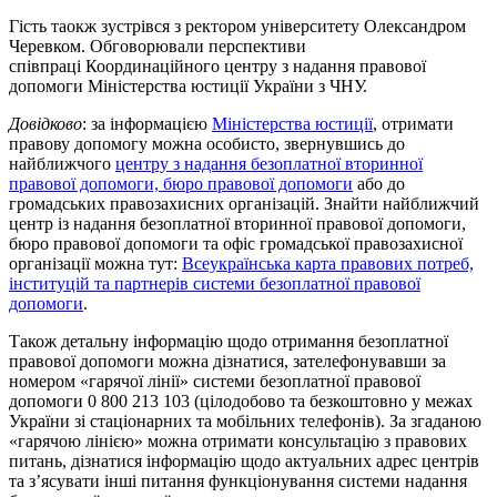
Гість таокж зустрівся з ректором університету Олександром
Черевком. Обговорювали перспективи
співпраці Координаційного центру з надання правової
допомоги Міністерства юстиції України з ЧНУ.
Довідково
: за інформацією
Міністерства юстиції
, отримати
правову допомогу можна особисто, звернувшись до
найближчого
центру з надання безоплатної вторинної
правової допомоги, бюро правової допомоги
або до
громадських правозахисних організацій. Знайти найближчий
центр із надання безоплатної вторинної правової допомоги,
бюро правової допомоги та офіс громадської правозахисної
організації можна тут:
Всеукраїнська карта правових потреб,
інституцій та партнерів системи безоплатної правової
допомоги
.
Також детальну інформацію щодо отримання безоплатної
правової допомоги можна дізнатися, зателефонувавши за
номером «гарячої лінії» системи безоплатної правової
допомоги 0 800 213 103 (цілодобово та безкоштовно у межах
України зі стаціонарних та мобільних телефонів). За згаданою
«гарячою лінією» можна отримати консультацію з правових
питань, дізнатися інформацію щодо актуальних адрес центрів
та з’ясувати інші питання функціонування системи надання