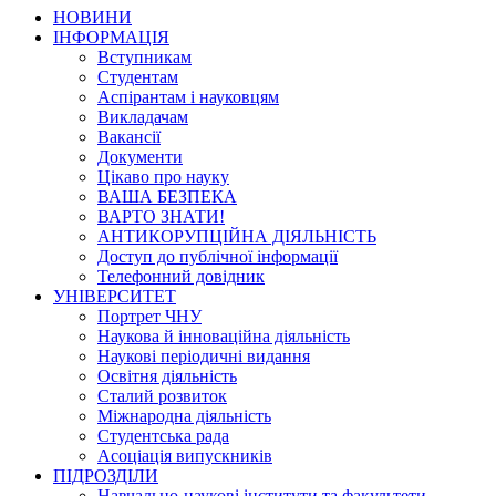
НОВИНИ
ІНФОРМАЦІЯ
Вступникам
Студентам
Аспірантам і науковцям
Викладачам
Вакансії
Документи
Цікаво про науку
ВАША БЕЗПЕКА
ВАРТО ЗНАТИ!
АНТИКОРУПЦІЙНА ДІЯЛЬНІСТЬ
Доступ до публічної інформації
Телефонний довідник
УНІВЕРСИТЕТ
Портрет ЧНУ
Наукова й інноваційна діяльність
Наукові періодичні видання
Освітня діяльність
Сталий розвиток
Міжнародна діяльність
Студентська рада
Асоціація випускників
ПІДРОЗДІЛИ
Навчально-наукові інститути та факультети