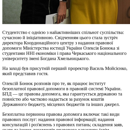
Студентство є однією з найактивніших спільнот суспільства:
сучасною й ініціативною. Свідченням цього стала зустріч
директора Координаційного центру з надання правової
допомоги Міністерства юстиції України Олексія Бонюка зі
студентами ННІ економіки і права Черкаського національного
університету імені Богдана Хмельницького.
На заході був присутній перший проректор Василь Мойсієнко,
який представив гостя.
Олексій Бонюк розповів про те, як працює інститут
безоплатної правової допомоги в правовій системі України.
БПД — це правова допомога, яка гарантується державою та
повністю або частково надається за рахунок коштів
Державного бюджету, місцевих бюджетів та інших джерел.
Безоплатна первинна правова допомога включає такі види
правових послуг: надання правової інформації; надання
консультацій і роз'яснень з правових питань; складення заяв,
скарг та інших документів правового характеру (крім