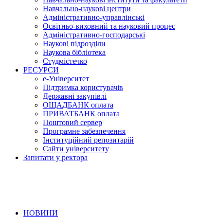
Навчально-наукові центри
Адміністративно-управлінські
Освітньо-виховний та науковий процес
Адміністративно-господарські
Наукові підрозділи
Наукова бібліотека
Студмістечко
РЕСУРСИ
е-Університет
Підтримка користувачів
Державні закупівлі
ОЩАДБАНК оплата
ПРИВАТБАНК оплата
Поштовий сервер
Програмне забезпечення
Інституційний репозитарій
Сайти університету
Запитати у ректора
НОВИНИ