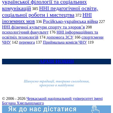
української філології та соціальних
комунікацій
ННІ педагогічної освіти,
385
соціальної роботи і мистецтва
ННІ
372
іноземних мов
Російсько-українська війна
336
227
ННІ фізичної культури спорту та здоров’я
208
психологічний факультет
ННІ інформаційних та
176
освітніх технологій
допомога ЗСУ
спортсмени
174
166
ЧНУ
перемога
142
137
Приймальна комісія ЧНУ
119
АРХІВ НОВИН
© 2006 - 2026
Черкаський національний університет імені
Богдана Хмельницького