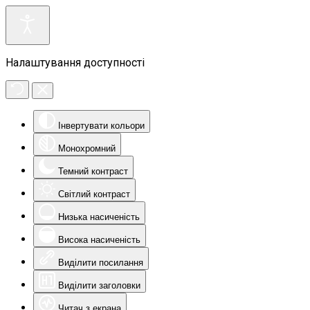
Налаштування доступності
Інвертувати кольори
Монохромний
Темний контраст
Світлий контраст
Низька насиченість
Висока насиченість
Виділити посилання
Виділити заголовки
Читач з екрана