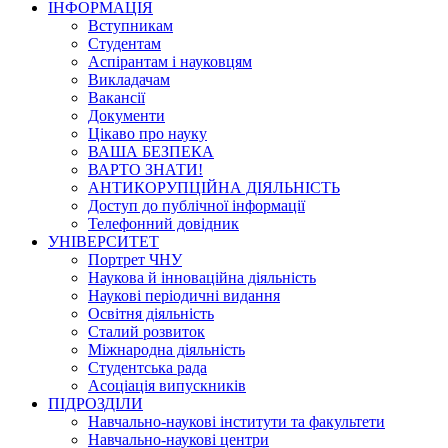
ІНФОРМАЦІЯ
Вступникам
Студентам
Аспірантам і науковцям
Викладачам
Вакансії
Документи
Цікаво про науку
ВАША БЕЗПЕКА
ВАРТО ЗНАТИ!
АНТИКОРУПЦІЙНА ДІЯЛЬНІСТЬ
Доступ до публічної інформації
Телефонний довідник
УНІВЕРСИТЕТ
Портрет ЧНУ
Наукова й інноваційна діяльність
Наукові періодичні видання
Освітня діяльність
Сталий розвиток
Міжнародна діяльність
Студентська рада
Асоціація випускників
ПІДРОЗДІЛИ
Навчально-наукові інститути та факультети
Навчально-наукові центри