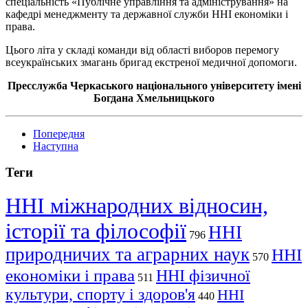
спеціальність «Публічне управління та адміністрування» на
кафедрі менеджменту та державної служби ННІ економіки і
права.
Цього літа у складі команди від області виборов перемогу
всеукраїнських змагань бригад екстреної медичної допомоги.
Пресслужба Черкаського національного університету імені
Богдана Хмельницького
Попередня
Наступна
Теги
ННІ міжнародних відносин,
історії та філософії
ННІ
796
природничих та аграрних наук
ННІ
570
економіки і права
ННІ фізичної
511
культури, спорту і здоров'я
ННІ
440