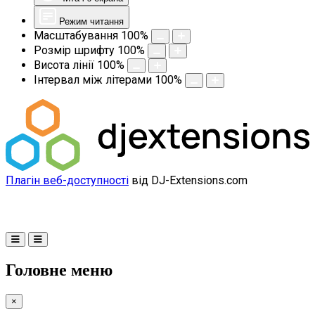
Режим читання
Масштабування
100
%
Розмір шрифту
100
%
Висота лінії
100
%
Інтервал між літерами
100
%
Плагін веб-доступності
від DJ-Extensions.com
Головне меню
×