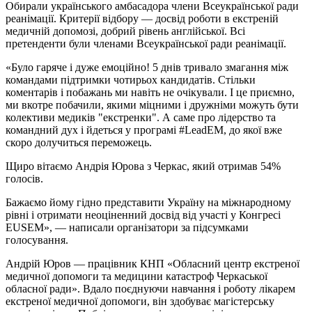
Обирали українського амбасадора члени Всеукраїнської ради
реанімації. Критерії відбору — досвід роботи в екстреній
медичній допомозі, добрий рівень англійської. Всі
претенденти були членами Всеукраїнської ради реанімації.
«Було гаряче і дуже емоційно! 5 днів тривало змагання між
командами підтримки чотирьох кандидатів. Стільки
коментарів і побажань ми навіть не очікували. І це приємно,
ми вкотре побачили, якими міцними і дружніми можуть бути
колективи медиків "екстренки". А саме про лідерство та
командний дух і йдеться у програмі #LeadEM, до якої вже
скоро долучиться переможець.
Щиро вітаємо Андрія Юрова з Черкас, який отримав 54%
голосів.
Бажаємо йому гідно представити Україну на міжнародному
рівні і отримати неоціненний досвід від участі у Конгресі
EUSEM», — написали організатори за підсумками
голосування.
Андрій Юров — працівник КНП «Обласний центр екстреної
медичної допомоги та медицини катастроф Черкаської
обласної ради». Вдало поєднуючи навчання і роботу лікарем
екстреної медичної допомоги, він здобуває магістерську