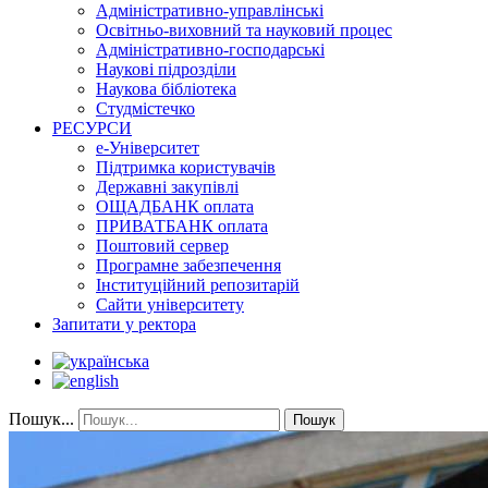
Адміністративно-управлінські
Освітньо-виховний та науковий процес
Адміністративно-господарські
Наукові підрозділи
Наукова бібліотека
Студмістечко
РЕСУРСИ
е-Університет
Підтримка користувачів
Державні закупівлі
ОЩАДБАНК оплата
ПРИВАТБАНК оплата
Поштовий сервер
Програмне забезпечення
Інституційний репозитарій
Сайти університету
Запитати у ректора
Пошук...
Пошук