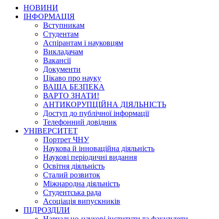
НОВИНИ
ІНФОРМАЦІЯ
Вступникам
Студентам
Аспірантам і науковцям
Викладачам
Вакансії
Документи
Цікаво про науку
ВАША БЕЗПЕКА
ВАРТО ЗНАТИ!
АНТИКОРУПЦІЙНА ДІЯЛЬНІСТЬ
Доступ до публічної інформації
Телефонний довідник
УНІВЕРСИТЕТ
Портрет ЧНУ
Наукова й інноваційна діяльність
Наукові періодичні видання
Освітня діяльність
Сталий розвиток
Міжнародна діяльність
Студентська рада
Асоціація випускників
ПІДРОЗДІЛИ
Навчально-наукові інститути та факультети