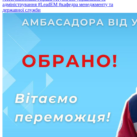
адміністрування
#LeadEM
#кафедра менеджменту та
державної служби