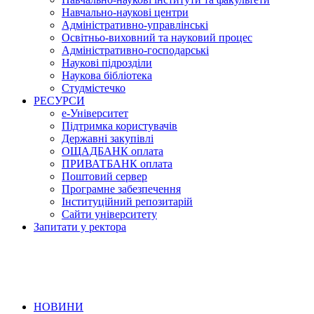
Навчально-наукові центри
Адміністративно-управлінські
Освітньо-виховний та науковий процес
Адміністративно-господарські
Наукові підрозділи
Наукова бібліотека
Студмістечко
РЕСУРСИ
е-Університет
Підтримка користувачів
Державні закупівлі
ОЩАДБАНК оплата
ПРИВАТБАНК оплата
Поштовий сервер
Програмне забезпечення
Інституційний репозитарій
Сайти університету
Запитати у ректора
НОВИНИ