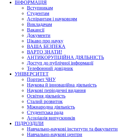
ІНФОРМАЦІЯ
Вступникам
Студентам
Аспірантам і науковцям
Викладачам
Вакансії
Документи
Цікаво про науку
ВАША БЕЗПЕКА
ВАРТО ЗНАТИ!
АНТИКОРУПЦІЙНА ДІЯЛЬНІСТЬ
Доступ до публічної інформації
Телефонний довідник
УНІВЕРСИТЕТ
Портрет ЧНУ
Наукова й інноваційна діяльність
Наукові періодичні видання
Освітня діяльність
Сталий розвиток
Міжнародна діяльність
Студентська рада
Асоціація випускників
ПІДРОЗДІЛИ
Навчально-наукові інститути та факультети
Навчально-наукові центри