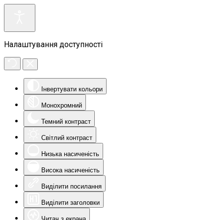
Налаштування доступності
Інвертувати кольори
Монохромний
Темний контраст
Світлий контраст
Низька насиченість
Висока насиченість
Виділити посилання
Виділити заголовки
Читач з екрана