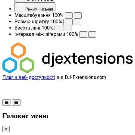
Режим читання
Масштабування
100
%
Розмір шрифту
100
%
Висота лінії
100
%
Інтервал між літерами
100
%
Плагін веб-доступності
від DJ-Extensions.com
Головне меню
×