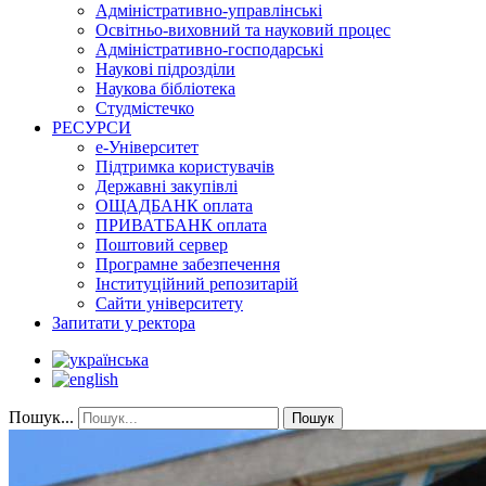
Адміністративно-управлінські
Освітньо-виховний та науковий процес
Адміністративно-господарські
Наукові підрозділи
Наукова бібліотека
Студмістечко
РЕСУРСИ
е-Університет
Підтримка користувачів
Державні закупівлі
ОЩАДБАНК оплата
ПРИВАТБАНК оплата
Поштовий сервер
Програмне забезпечення
Інституційний репозитарій
Сайти університету
Запитати у ректора
Пошук...
Пошук