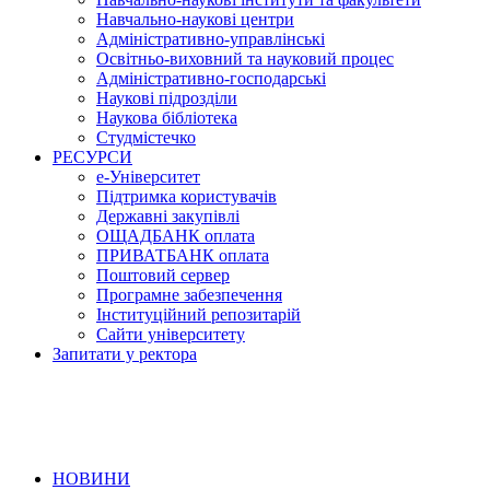
Навчально-наукові центри
Адміністративно-управлінські
Освітньо-виховний та науковий процес
Адміністративно-господарські
Наукові підрозділи
Наукова бібліотека
Студмістечко
РЕСУРСИ
е-Університет
Підтримка користувачів
Державні закупівлі
ОЩАДБАНК оплата
ПРИВАТБАНК оплата
Поштовий сервер
Програмне забезпечення
Інституційний репозитарій
Сайти університету
Запитати у ректора
НОВИНИ