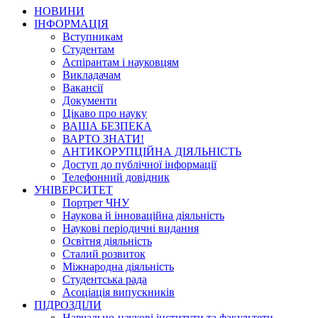
НОВИНИ
ІНФОРМАЦІЯ
Вступникам
Студентам
Аспірантам і науковцям
Викладачам
Вакансії
Документи
Цікаво про науку
ВАША БЕЗПЕКА
ВАРТО ЗНАТИ!
АНТИКОРУПЦІЙНА ДІЯЛЬНІСТЬ
Доступ до публічної інформації
Телефонний довідник
УНІВЕРСИТЕТ
Портрет ЧНУ
Наукова й інноваційна діяльність
Наукові періодичні видання
Освітня діяльність
Сталий розвиток
Міжнародна діяльність
Студентська рада
Асоціація випускників
ПІДРОЗДІЛИ
Навчально-наукові інститути та факультети