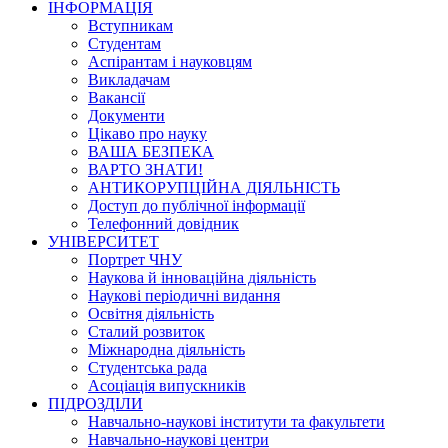
ІНФОРМАЦІЯ
Вступникам
Студентам
Аспірантам і науковцям
Викладачам
Вакансії
Документи
Цікаво про науку
ВАША БЕЗПЕКА
ВАРТО ЗНАТИ!
АНТИКОРУПЦІЙНА ДІЯЛЬНІСТЬ
Доступ до публічної інформації
Телефонний довідник
УНІВЕРСИТЕТ
Портрет ЧНУ
Наукова й інноваційна діяльність
Наукові періодичні видання
Освітня діяльність
Сталий розвиток
Міжнародна діяльність
Студентська рада
Асоціація випускників
ПІДРОЗДІЛИ
Навчально-наукові інститути та факультети
Навчально-наукові центри