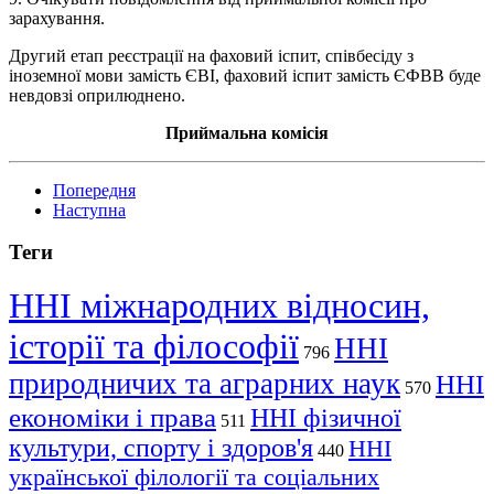
зарахування.
Другий етап реєстрації на фаховий іспит, співбесіду з
іноземної мови замість
ЄВІ
, фаховий іспит замість
ЄФВВ
буде
невдовзі оприлюднено.
Приймальна комісія
Попередня
Наступна
Теги
ННІ міжнародних відносин,
історії та філософії
ННІ
796
природничих та аграрних наук
ННІ
570
економіки і права
ННІ фізичної
511
культури, спорту і здоров'я
ННІ
440
української філології та соціальних