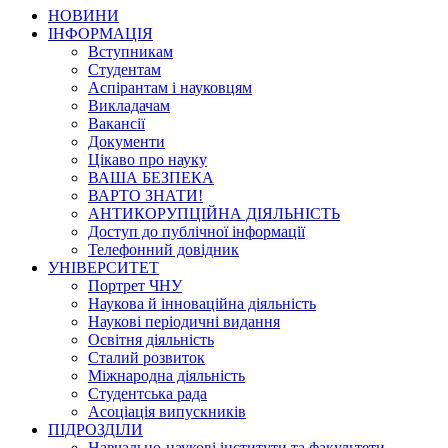
НОВИНИ
ІНФОРМАЦІЯ
Вступникам
Студентам
Аспірантам і науковцям
Викладачам
Вакансії
Документи
Цікаво про науку
ВАША БЕЗПЕКА
ВАРТО ЗНАТИ!
АНТИКОРУПЦІЙНА ДІЯЛЬНІСТЬ
Доступ до публічної інформації
Телефонний довідник
УНІВЕРСИТЕТ
Портрет ЧНУ
Наукова й інноваційна діяльність
Наукові періодичні видання
Освітня діяльність
Сталий розвиток
Міжнародна діяльність
Студентська рада
Асоціація випускників
ПІДРОЗДІЛИ
Навчально-наукові інститути та факультети