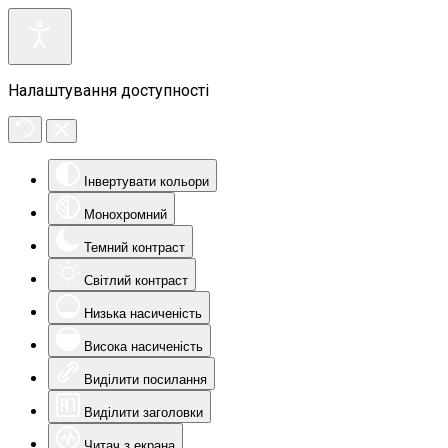
Налаштування доступності
Інвертувати кольори
Монохромний
Темний контраст
Світлий контраст
Низька насиченість
Висока насиченість
Виділити посилання
Виділити заголовки
Читач з екрана