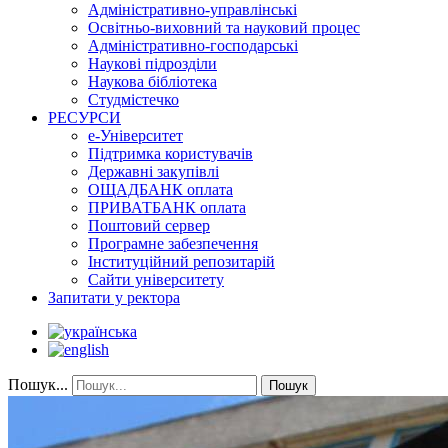
Адміністративно-управлінські
Освітньо-виховний та науковий процес
Адміністративно-господарські
Наукові підрозділи
Наукова бібліотека
Студмістечко
РЕСУРСИ
е-Університет
Підтримка користувачів
Державні закупівлі
ОЩАДБАНК оплата
ПРИВАТБАНК оплата
Поштовий сервер
Програмне забезпечення
Інституційний репозитарій
Сайти університету
Запитати у ректора
Пошук...
Пошук