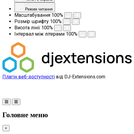
Режим читання
Масштабування
100
%
Розмір шрифту
100
%
Висота лінії
100
%
Інтервал між літерами
100
%
Плагін веб-доступності
від DJ-Extensions.com
Головне меню
×