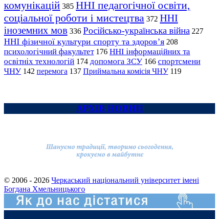
комунікацій
ННІ педагогічної освіти,
385
соціальної роботи і мистецтва
ННІ
372
іноземних мов
Російсько-українська війна
336
227
ННІ фізичної культури спорту та здоров’я
208
психологічний факультет
ННІ інформаційних та
176
освітніх технологій
допомога ЗСУ
спортсмени
174
166
ЧНУ
перемога
142
137
Приймальна комісія ЧНУ
119
АРХІВ НОВИН
© 2006 - 2026
Черкаський національний університет імені
Богдана Хмельницького