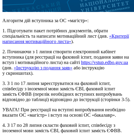
Алгоритм дій вступника за ОС «магістр»:
1. Підготувати пакет потрібних документів, обрати
спеціальність та написати мотиваційний лист (див.
«Критерії
написання мотиваційного листа»
).
2. Починаючи з 1 липня створити електронний кабінет
вступника (для реєстрації на фаховий іспит, подання заяви на
вступ і мотиваційного листа) на сайті
https://vstup.edbo.gov.ua
(див.
«Інструкцію з подання заяв»
або інструкцію
у скриншотах).
3. З 1 по 17 липня зареєструватися на фаховий іспит,
співбесіду з іноземної мови замість
ЄВІ
, фаховий іспит
замість
ЄФВВ
(перелік необхідних вступних випробувань
відповідно до таблиці) відповідно до інструкції (сторінки 3-5).
УВАГА! При реєстрації на вступні випробування необхідно
вказати ОС «магістр» і вступ на основі ОС «бакалавр».
4. З 17 по 28 липня скласти фаховий іспит, співбесіду з
іноземної мови замість
ЄВІ
, фаховий іспит замість
ЄФВВ.