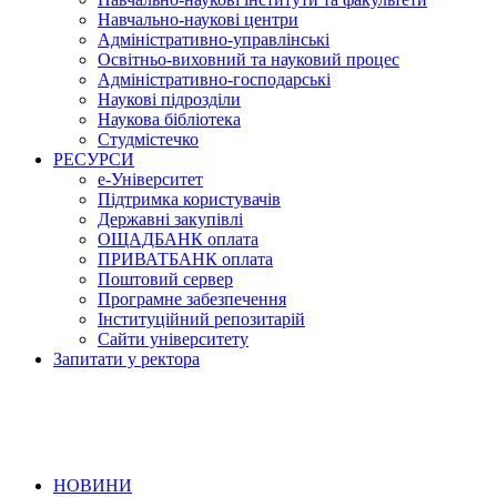
Навчально-наукові центри
Адміністративно-управлінські
Освітньо-виховний та науковий процес
Адміністративно-господарські
Наукові підрозділи
Наукова бібліотека
Студмістечко
РЕСУРСИ
е-Університет
Підтримка користувачів
Державні закупівлі
ОЩАДБАНК оплата
ПРИВАТБАНК оплата
Поштовий сервер
Програмне забезпечення
Інституційний репозитарій
Сайти університету
Запитати у ректора
НОВИНИ