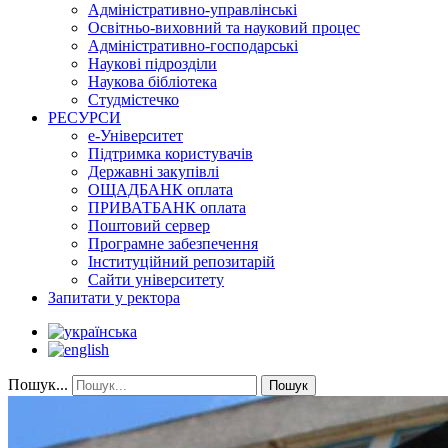
Адміністративно-управлінські
Освітньо-виховний та науковий процес
Адміністративно-господарські
Наукові підрозділи
Наукова бібліотека
Студмістечко
РЕСУРСИ
е-Університет
Підтримка користувачів
Державні закупівлі
ОЩАДБАНК оплата
ПРИВАТБАНК оплата
Поштовий сервер
Програмне забезпечення
Інституційний репозитарій
Сайти університету
Запитати у ректора
Пошук...
Пошук