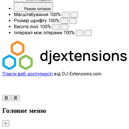
Режим читання
Масштабування
100
%
Розмір шрифту
100
%
Висота лінії
100
%
Інтервал між літерами
100
%
Плагін веб-доступності
від DJ-Extensions.com
Головне меню
×