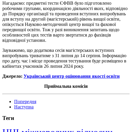
Нагадаємо: предметні тести
ЄФВВ
було підготовлено
робочими групами, координацією діяльності яких, відповідно
до Порядку організації та проведення вступних випробувань
для вступу на другий (магістерський) рівень вищої освіти,
опікується Науково-методичний центр вищої та фахової
передвищої освіти. Тож у разі виникнення запитань щодо
особливостей цих тестів варто звертатися до фахівців
відповідної установи.
Зауважимо, що додаткова сесія магістерських вступних
випробувань триватиме з 31 липня до 14 серпня. Інформацію
про дату, час і місце проведення тестування буде розміщено в
кабінетах учасників 26 липня 2024 року.
Джерело:
Український центр оцінювання якості освіти
Приймальна комісія
Попередня
Наступна
Теги