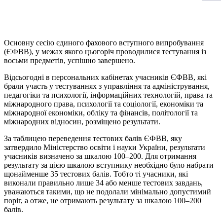
Основну сесію єдиного фахового вступного випробування
(
ЄФВВ
), у межах якого цьогоріч проводилися тестування із
восьми предметів, успішно завершено.
Відсьогодні в персональних кабінетах учасників
ЄФВВ
, які
брали участь у тестуваннях з управління та адміністрування,
педагогіки та психології, інформаційних технологій, права та
міжнародного права, психології та соціології, економіки та
міжнародної економіки, обліку та фінансів, політології та
міжнародних відносин, розміщено результати.
За таблицею переведення тестових балів
ЄФВВ
, яку
затвердило Міністерство освіти
і
науки України, результати
учасників визначено за шкалою 100–200. Для отримання
результату за цією шкалою вступнику необхідно було набрати
щонайменше 35 тестових балів. Тобто ті учасники, які
виконали правильно лише 34 або менше тестових завдань,
уважаються такими, що не подолали мінімально допустимий
поріг, а отже, не отримають результату за шкалою 100–200
балів.