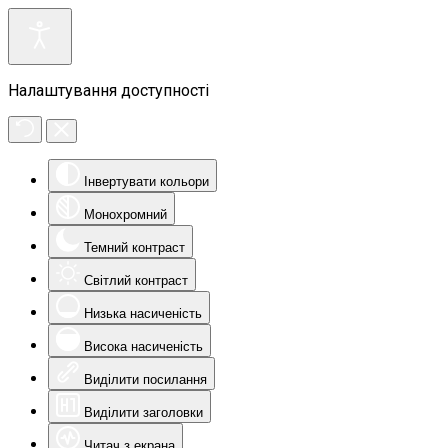
Налаштування доступності
Інвертувати кольори
Монохромний
Темний контраст
Світлий контраст
Низька насиченість
Висока насиченість
Виділити посилання
Виділити заголовки
Читач з екрана