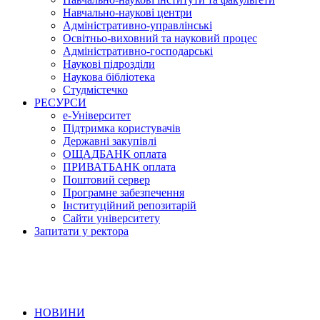
Навчально-наукові центри
Адміністративно-управлінські
Освітньо-виховний та науковий процес
Адміністративно-господарські
Наукові підрозділи
Наукова бібліотека
Студмістечко
РЕСУРСИ
е-Університет
Підтримка користувачів
Державні закупівлі
ОЩАДБАНК оплата
ПРИВАТБАНК оплата
Поштовий сервер
Програмне забезпечення
Інституційний репозитарій
Сайти університету
Запитати у ректора
НОВИНИ