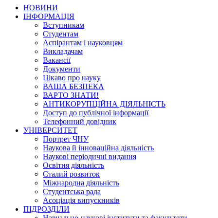
НОВИНИ
ІНФОРМАЦІЯ
Вступникам
Студентам
Аспірантам і науковцям
Викладачам
Вакансії
Документи
Цікаво про науку
ВАША БЕЗПЕКА
ВАРТО ЗНАТИ!
АНТИКОРУПЦІЙНА ДІЯЛЬНІСТЬ
Доступ до публічної інформації
Телефонний довідник
УНІВЕРСИТЕТ
Портрет ЧНУ
Наукова й інноваційна діяльність
Наукові періодичні видання
Освітня діяльність
Сталий розвиток
Міжнародна діяльність
Студентська рада
Асоціація випускників
ПІДРОЗДІЛИ
Навчально-наукові інститути та факультети