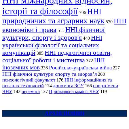
ННІ міжнародних відносин,
історії та філософії
ННІ
796
природничих та аграрних наук
ННІ
570
економіки і права
ННІ фізичної
511
культури, спорту і здоров'я
ННІ
440
української філології та соціальних
комунікацій
ННІ педагогічної освіти,
385
соціальної роботи і мистецтва
ННІ
372
іноземних мов
Російсько-українська війна
336
227
ННІ фізичної культури спорту та здоров’я
208
психологічний факультет
ННІ інформаційних та
176
освітніх технологій
допомога ЗСУ
спортсмени
174
166
ЧНУ
перемога
142
137
Приймальна комісія ЧНУ
119
АРХІВ НОВИН