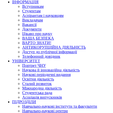
ІНФОРМАЦІЯ
Вступникам
Студентам
Аспірантам і науковцям
Викладачам
Вакансії
Документи
Цікаво про науку
ВАША БЕЗПЕКА
ВАРТО ЗНАТИ!
АНТИКОРУПЦІЙНА ДІЯЛЬНІСТЬ
Доступ до публічної інформації
Телефонний довідник
УНІВЕРСИТЕТ
Портрет ЧНУ
Наукова й інноваційна діяльність
Наукові періодичні видання
Освітня діяльність
Сталий розвиток
Міжнародна діяльність
Студентська рада
Асоціація випускників
ПІДРОЗДІЛИ
Навчально-наукові інститути та факультети
Навчально-наукові центри