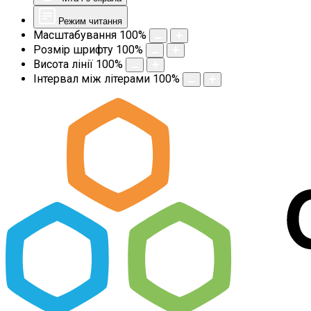
Режим читання
Масштабування
100
%
Розмір шрифту
100
%
Висота лінії
100
%
Інтервал між літерами
100
%