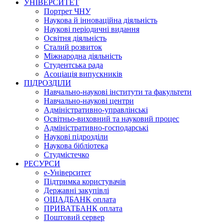
УНІВЕРСИТЕТ
Портрет ЧНУ
Наукова й інноваційна діяльність
Наукові періодичні видання
Освітня діяльність
Сталий розвиток
Міжнародна діяльність
Студентська рада
Асоціація випускників
ПІДРОЗДІЛИ
Навчально-наукові інститути та факультети
Навчально-наукові центри
Адміністративно-управлінські
Освітньо-виховний та науковий процес
Адміністративно-господарські
Наукові підрозділи
Наукова бібліотека
Студмістечко
РЕСУРСИ
е-Університет
Підтримка користувачів
Державні закупівлі
ОЩАДБАНК оплата
ПРИВАТБАНК оплата
Поштовий сервер