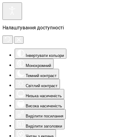
Налаштування доступності
Інвертувати кольори
Монохромний
Темний контраст
Світлий контраст
Низька насиченість
Висока насиченість
Виділити посилання
Виділити заголовки
Читач з екрана