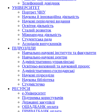
Телефонний довідник
УНІВЕРСИТЕТ
Портрет ЧНУ
Наукова й інноваційна діяльність
Наукові періодичні видання
Освітня діяльність
Сталий розвиток
Міжнародна діяльність
Студентська рада
Асоціація випускників
ПІДРОЗДІЛИ
Навчально-наукові інститути та факультети
Навчально-наукові центри
Адміністративно-управлінські
Освітньо-виховний та науковий процес
Адміністративно-господарські
Наукові підрозділи
Наукова бібліотека
Студмістечко
РЕСУРСИ
е-Університет
Підтримка користувачів
Державні закупівлі
ОЩАДБАНК оплата
ПРИВАТБАНК оплата