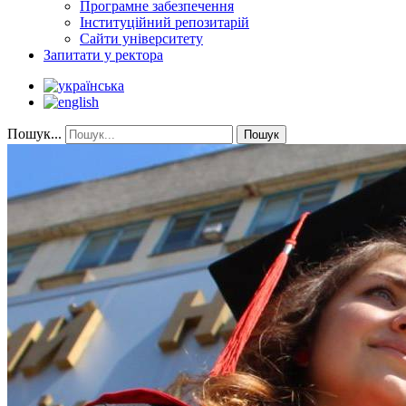
Програмне забезпечення
Інституційний репозитарій
Сайти університету
Запитати у ректора
Пошук...
Пошук