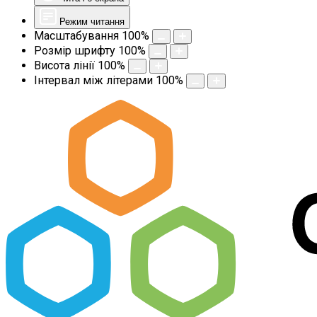
Режим читання
Масштабування
100
%
Розмір шрифту
100
%
Висота лінії
100
%
Інтервал між літерами
100
%