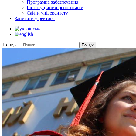
Програмне забезпечення
Інституційний репозитарій
Сайти університету
Запитати у ректора
Пошук...
Пошук