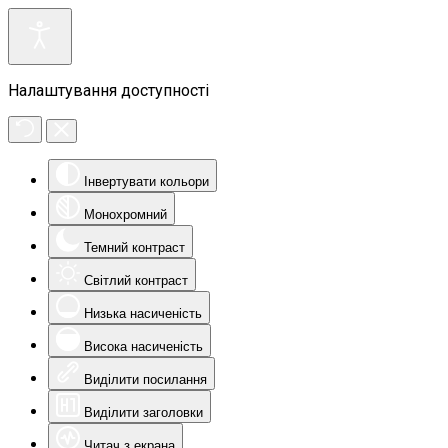
Налаштування доступності
Інвертувати кольори
Монохромний
Темний контраст
Світлий контраст
Низька насиченість
Висока насиченість
Виділити посилання
Виділити заголовки
Читач з екрана