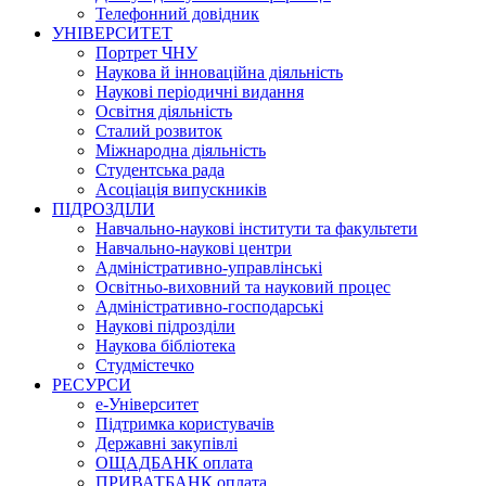
Телефонний довідник
УНІВЕРСИТЕТ
Портрет ЧНУ
Наукова й інноваційна діяльність
Наукові періодичні видання
Освітня діяльність
Сталий розвиток
Міжнародна діяльність
Студентська рада
Асоціація випускників
ПІДРОЗДІЛИ
Навчально-наукові інститути та факультети
Навчально-наукові центри
Адміністративно-управлінські
Освітньо-виховний та науковий процес
Адміністративно-господарські
Наукові підрозділи
Наукова бібліотека
Студмістечко
РЕСУРСИ
е-Університет
Підтримка користувачів
Державні закупівлі
ОЩАДБАНК оплата
ПРИВАТБАНК оплата