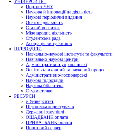
УНІВЕРСИТЕТ
Портрет ЧНУ
Наукова й інноваційна діяльність
Наукові періодичні видання
Освітня діяльність
Сталий розвиток
Міжнародна діяльність
Студентська рада
Асоціація випускників
ПІДРОЗДІЛИ
Навчально-наукові інститути та факультети
Навчально-наукові центри
Адміністративно-управлінські
Освітньо-виховний та науковий процес
Адміністративно-господарські
Наукові підрозділи
Наукова бібліотека
Студмістечко
РЕСУРСИ
е-Університет
Підтримка користувачів
Державні закупівлі
ОЩАДБАНК оплата
ПРИВАТБАНК оплата
Поштовий сервер