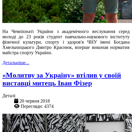
На Чемпіонаті України з академічного веслування серед
молоді до 23 років студент навчально-наукового інституту
фізичної культури, спорту і здоров'я ЧНУ імені Богдана
Хмельницького Дмитро Краснюк, вперше виконав норматив
майстра спорту України.
Детальніше...
«Молитву за Україну» втілив у своїй
виставці митець Іван Фізер
Деталі
20 червня 2018
Перегляди: 4374