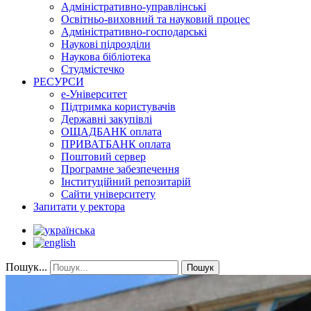
Адміністративно-управлінські
Освітньо-виховний та науковий процес
Адміністративно-господарські
Наукові підрозділи
Наукова бібліотека
Студмістечко
РЕСУРСИ
е-Університет
Підтримка користувачів
Державні закупівлі
ОЩАДБАНК оплата
ПРИВАТБАНК оплата
Поштовий сервер
Програмне забезпечення
Інституційний репозитарій
Сайти університету
Запитати у ректора
Пошук...
Пошук