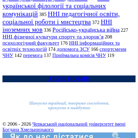
української філології та соціальних
комунікацій
ННІ педагогічної освіти,
385
соціальної роботи і мистецтва
ННІ
372
іноземних мов
Російсько-українська війна
336
227
ННІ фізичної культури спорту та здоров’я
208
психологічний факультет
ННІ інформаційних та
176
освітніх технологій
допомога ЗСУ
спортсмени
174
166
ЧНУ
перемога
142
137
Приймальна комісія ЧНУ
119
АРХІВ НОВИН
© 2006 - 2026
Черкаський національний університет імені
Богдана Хмельницького