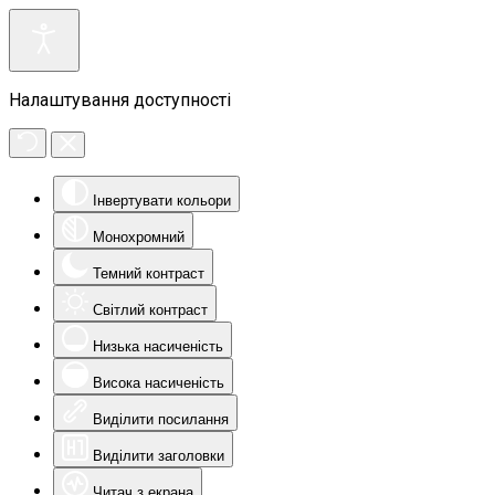
Налаштування доступності
Інвертувати кольори
Монохромний
Темний контраст
Світлий контраст
Низька насиченість
Висока насиченість
Виділити посилання
Виділити заголовки
Читач з екрана