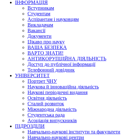
ІНФОРМАЦІЯ
Вступникам
Студентам
Аспірантам і науковцям
Викладачам
Вакансії
Документи
Цікаво про науку
ВАША БЕЗПЕКА
ВАРТО ЗНАТИ!
АНТИКОРУПЦІЙНА ДІЯЛЬНІСТЬ
Доступ до публічної інформації
Телефонний довідник
УНІВЕРСИТЕТ
Портрет ЧНУ
Наукова й інноваційна діяльність
Наукові періодичні видання
Освітня діяльність
Сталий розвиток
Міжнародна діяльність
Студентська рада
Асоціація випускників
ПІДРОЗДІЛИ
Навчально-наукові інститути та факультети
Навчально-наукові центри