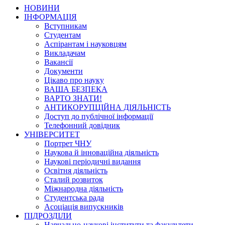
НОВИНИ
ІНФОРМАЦІЯ
Вступникам
Студентам
Аспірантам і науковцям
Викладачам
Вакансії
Документи
Цікаво про науку
ВАША БЕЗПЕКА
ВАРТО ЗНАТИ!
АНТИКОРУПЦІЙНА ДІЯЛЬНІСТЬ
Доступ до публічної інформації
Телефонний довідник
УНІВЕРСИТЕТ
Портрет ЧНУ
Наукова й інноваційна діяльність
Наукові періодичні видання
Освітня діяльність
Сталий розвиток
Міжнародна діяльність
Студентська рада
Асоціація випускників
ПІДРОЗДІЛИ
Навчально-наукові інститути та факультети