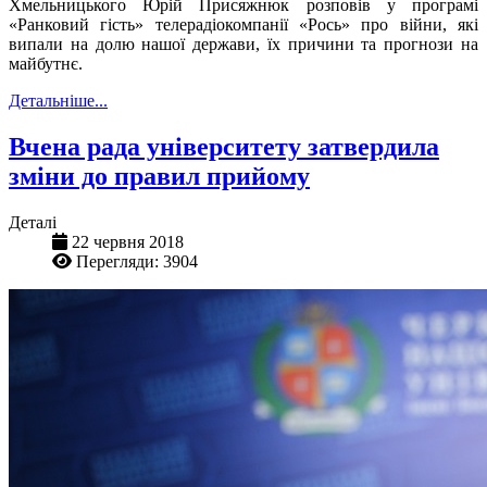
Хмельницького Юрій Присяжнюк розповів у програмі
«Ранковий гість» телерадіокомпанії «Рось» про війни, які
випали на долю нашої держави, їх причини та прогнози на
майбутнє.
Детальніше...
Вчена рада університету затвердила
зміни до правил прийому
Деталі
22 червня 2018
Перегляди: 3904