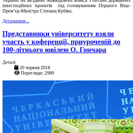
України
на засіданні Міжвідомчої комісії з питань державних
інвестиційних проектів під головуванням Першого Віце-
Прем’єр-Міністра Степана Кубіва.
Детальніше...
Представники університету взяли
участь у коференції, приуроченій до
100-літнього ювілею О. Гончара
Деталі
20 червня 2018
Перегляди: 2989