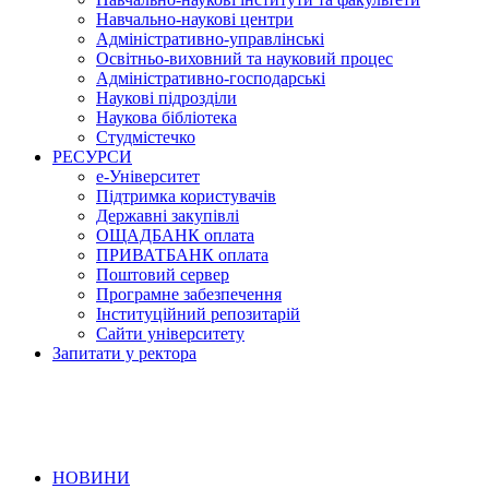
Навчально-наукові центри
Адміністративно-управлінські
Освітньо-виховний та науковий процес
Адміністративно-господарські
Наукові підрозділи
Наукова бібліотека
Студмістечко
РЕСУРСИ
е-Університет
Підтримка користувачів
Державні закупівлі
ОЩАДБАНК оплата
ПРИВАТБАНК оплата
Поштовий сервер
Програмне забезпечення
Інституційний репозитарій
Сайти університету
Запитати у ректора
НОВИНИ