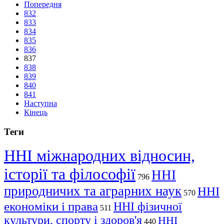
Попередня
832
833
834
835
836
837
838
839
840
841
Наступна
Кінець
Теги
ННІ міжнародних відносин,
історії та філософії
ННІ
796
природничих та аграрних наук
ННІ
570
економіки і права
ННІ фізичної
511
культури, спорту і здоров'я
ННІ
440