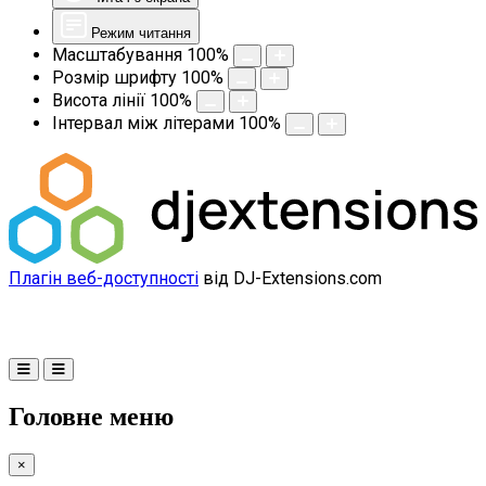
Режим читання
Масштабування
100
%
Розмір шрифту
100
%
Висота лінії
100
%
Інтервал між літерами
100
%
Плагін веб-доступності
від DJ-Extensions.com
Головне меню
×