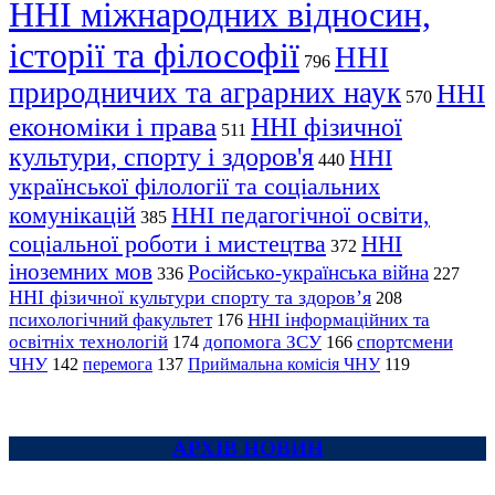
ННІ міжнародних відносин,
історії та філософії
ННІ
796
природничих та аграрних наук
ННІ
570
економіки і права
ННІ фізичної
511
культури, спорту і здоров'я
ННІ
440
української філології та соціальних
комунікацій
ННІ педагогічної освіти,
385
соціальної роботи і мистецтва
ННІ
372
іноземних мов
Російсько-українська війна
336
227
ННІ фізичної культури спорту та здоров’я
208
психологічний факультет
ННІ інформаційних та
176
освітніх технологій
допомога ЗСУ
спортсмени
174
166
ЧНУ
перемога
142
137
Приймальна комісія ЧНУ
119
АРХІВ НОВИН