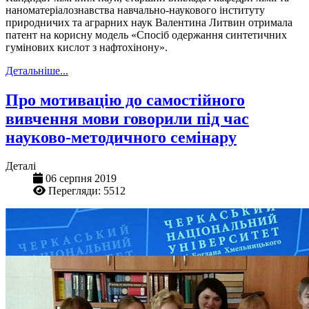
наноматеріалознавства навчально-наукового інституту
природничих та аграрних наук Валентина Литвин отримала
патент на корисну модель «Спосіб одержання синтетичних
гумінових кислот з нафтохінону».
Детальніше...
Про мотивацію до самостійного
вивчення мови говорили під час
науково-методичного семінару
Деталі
06 серпня 2019
Перегляди: 5512