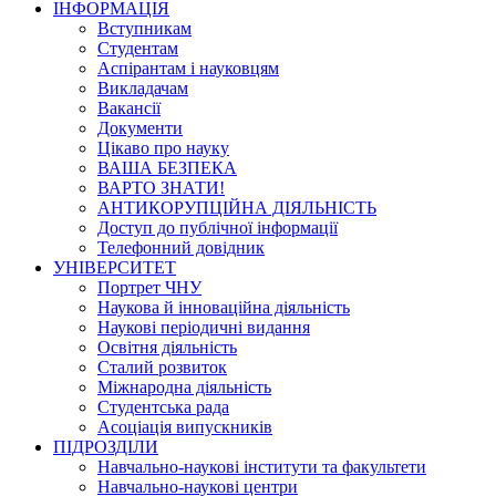
ІНФОРМАЦІЯ
Вступникам
Студентам
Аспірантам і науковцям
Викладачам
Вакансії
Документи
Цікаво про науку
ВАША БЕЗПЕКА
ВАРТО ЗНАТИ!
АНТИКОРУПЦІЙНА ДІЯЛЬНІСТЬ
Доступ до публічної інформації
Телефонний довідник
УНІВЕРСИТЕТ
Портрет ЧНУ
Наукова й інноваційна діяльність
Наукові періодичні видання
Освітня діяльність
Сталий розвиток
Міжнародна діяльність
Студентська рада
Асоціація випускників
ПІДРОЗДІЛИ
Навчально-наукові інститути та факультети
Навчально-наукові центри