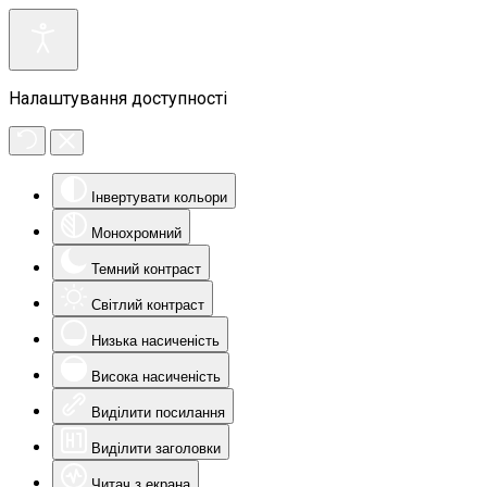
Налаштування доступності
Інвертувати кольори
Монохромний
Темний контраст
Світлий контраст
Низька насиченість
Висока насиченість
Виділити посилання
Виділити заголовки
Читач з екрана