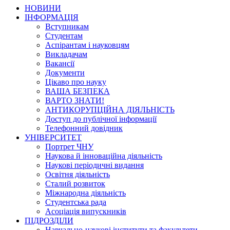
НОВИНИ
ІНФОРМАЦІЯ
Вступникам
Студентам
Аспірантам і науковцям
Викладачам
Вакансії
Документи
Цікаво про науку
ВАША БЕЗПЕКА
ВАРТО ЗНАТИ!
АНТИКОРУПЦІЙНА ДІЯЛЬНІСТЬ
Доступ до публічної інформації
Телефонний довідник
УНІВЕРСИТЕТ
Портрет ЧНУ
Наукова й інноваційна діяльність
Наукові періодичні видання
Освітня діяльність
Сталий розвиток
Міжнародна діяльність
Студентська рада
Асоціація випускників
ПІДРОЗДІЛИ
Навчально-наукові інститути та факультети