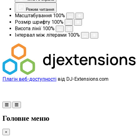
Режим читання
Масштабування
100
%
Розмір шрифту
100
%
Висота лінії
100
%
Інтервал між літерами
100
%
Плагін веб-доступності
від DJ-Extensions.com
Головне меню
×