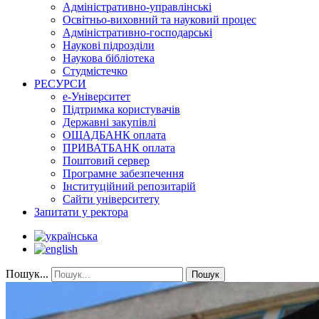
Адміністративно-управлінські
Освітньо-виховний та науковий процес
Адміністративно-господарські
Наукові підрозділи
Наукова бібліотека
Студмістечко
РЕСУРСИ
е-Університет
Підтримка користувачів
Державні закупівлі
ОЩАДБАНК оплата
ПРИВАТБАНК оплата
Поштовий сервер
Програмне забезпечення
Інституційний репозитарій
Сайти університету
Запитати у ректора
Пошук...
Пошук