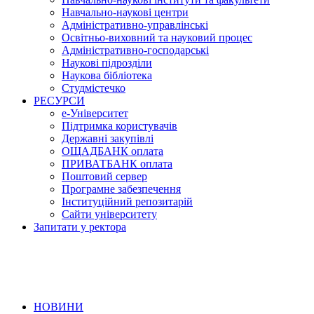
Навчально-наукові центри
Адміністративно-управлінські
Освітньо-виховний та науковий процес
Адміністративно-господарські
Наукові підрозділи
Наукова бібліотека
Студмістечко
РЕСУРСИ
е-Університет
Підтримка користувачів
Державні закупівлі
ОЩАДБАНК оплата
ПРИВАТБАНК оплата
Поштовий сервер
Програмне забезпечення
Інституційний репозитарій
Сайти університету
Запитати у ректора
НОВИНИ