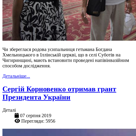
Чи збереглася родова усипальниця гетьмана Богдана
Хмельницького в Іллінській церкві, що в селі Суботів на
Чигиринщині, мають встановити проведені напівінвазійним
способом дослідження.
Детальніше...
Сергій Корновенко отримав грант
Президента України
Деталі
07 серпня 2019
Перегляди: 5956