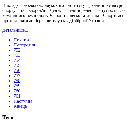
Викладач навчально-наукового інституту фізичної культури,
спорту та здоров'я Денис Нечипоренко готується до
командного чемпіонату Європи з легкої атлетики
. Спортсмен
представлятиме Черкащину у складі збірної України.
Детальніше...
Початок
Попередня
752
753
754
755
756
757
758
759
760
761
Наступна
Кінець
Теги