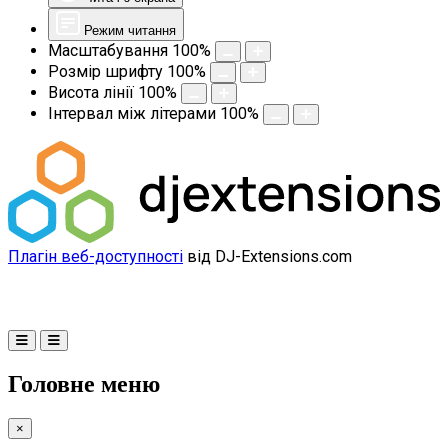
Режим читання
Масштабування
100
%
Розмір шрифту
100
%
Висота лінії
100
%
Інтервал між літерами
100
%
Плагін веб-доступності
від DJ-Extensions.com
Головне меню
×