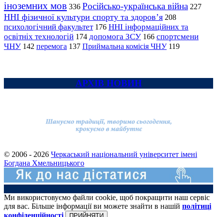
іноземних мов
Російсько-українська війна
336
227
ННІ фізичної культури спорту та здоров’я
208
психологічний факультет
ННІ інформаційних та
176
освітніх технологій
допомога ЗСУ
спортсмени
174
166
ЧНУ
перемога
142
137
Приймальна комісія ЧНУ
119
АРХІВ НОВИН
© 2006 - 2026
Черкаський національний університет імені
Богдана Хмельницького
Ми використовуємо файли cookie, щоб покращити наш сервіс
для вас. Більше інформації ви можете знайти в нашій
політиці
конфіденційності
ПРИЙНЯТИ