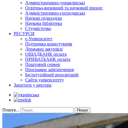
Адміністративно-управлінські
Освітньо-виховний та науковий процес
Адміністративно-господарські
Наукові підрозділи
Наукова бібліотека
Студмістечко
РЕСУРСИ
е-Університет
Підтримка користувачів
Державні закупівлі
ОЩАДБАНК оплата
ПРИВАТБАНК оплата
Поштовий сервер
Програмне забезпечення
Інституційний репозитарій
Сайти університету
Запитати у ректора
Пошук...
Пошук