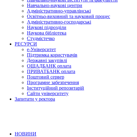
Навчально-наукові центри
Адміністративно-управлінські
Освітньо-виховний та науковий процес
Адміністративно-господарські
Наукові підрозділи
Наукова бібліотека
Студмістечко
РЕСУРСИ
е-Університет
Підтримка користувачів
Державні закупівлі
ОЩАДБАНК оплата
ПРИВАТБАНК оплата
Поштовий сервер
Програмне забезпечення
Інституційний репозитарій
Сайти університету
Запитати у ректора
НОВИНИ