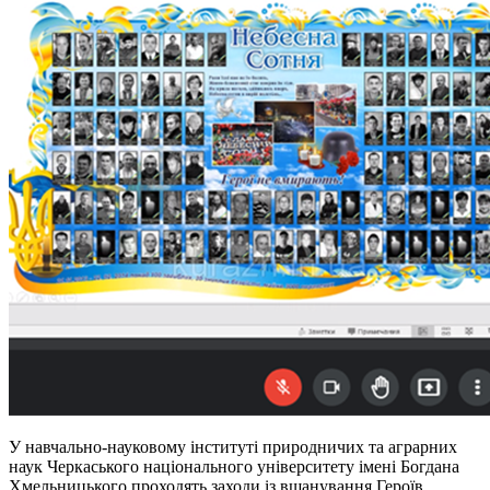
У навчально-науковому інституті природничих та аграрних
наук Черкаського національного університету імені Богдана
Хмельницького проходять заходи із вшанування Героїв