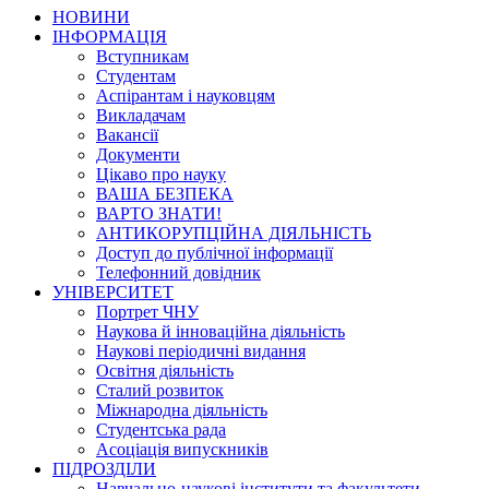
НОВИНИ
ІНФОРМАЦІЯ
Вступникам
Студентам
Аспірантам і науковцям
Викладачам
Вакансії
Документи
Цікаво про науку
ВАША БЕЗПЕКА
ВАРТО ЗНАТИ!
АНТИКОРУПЦІЙНА ДІЯЛЬНІСТЬ
Доступ до публічної інформації
Телефонний довідник
УНІВЕРСИТЕТ
Портрет ЧНУ
Наукова й інноваційна діяльність
Наукові періодичні видання
Освітня діяльність
Сталий розвиток
Міжнародна діяльність
Студентська рада
Асоціація випускників
ПІДРОЗДІЛИ
Навчально-наукові інститути та факультети