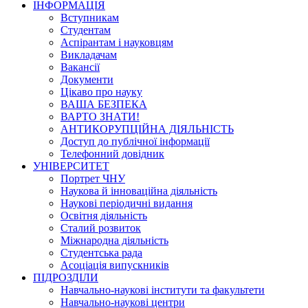
ІНФОРМАЦІЯ
Вступникам
Студентам
Аспірантам і науковцям
Викладачам
Вакансії
Документи
Цікаво про науку
ВАША БЕЗПЕКА
ВАРТО ЗНАТИ!
АНТИКОРУПЦІЙНА ДІЯЛЬНІСТЬ
Доступ до публічної інформації
Телефонний довідник
УНІВЕРСИТЕТ
Портрет ЧНУ
Наукова й інноваційна діяльність
Наукові періодичні видання
Освітня діяльність
Сталий розвиток
Міжнародна діяльність
Студентська рада
Асоціація випускників
ПІДРОЗДІЛИ
Навчально-наукові інститути та факультети
Навчально-наукові центри