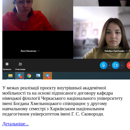
У межах реалізації проєкту внутрішньої академічної
мобільності та на основі підписаного договору кафедра
німецької філології Черкаського національного університету
імені Богдана Хмельницького співпрацює у другому
навчальному семестрі з Харківським національним
педагогічним університетом імені Г. С. Сковороди.
Детальніше...