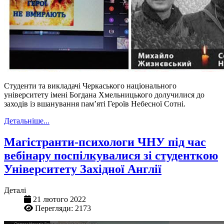
Студенти та викладачі Черкаського національного
університету імені Богдана Хмельницького долучилися до
заходів із вшанування пам’яті Героїв Небесної Сотні.
Детальніше...
Магістранти-психологи ЧНУ під час
вебінару поспілкувалися зі студенткою
Університету Західної Англії
Деталі
21 лютого 2022
Перегляди: 2173