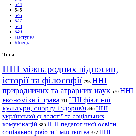
544
545
546
547
548
549
Наступна
Кінець
Теги
ННІ міжнародних відносин,
історії та філософії
ННІ
796
природничих та аграрних наук
ННІ
570
економіки і права
ННІ фізичної
511
культури, спорту і здоров'я
ННІ
440
української філології та соціальних
комунікацій
ННІ педагогічної освіти,
385
соціальної роботи і мистецтва
ННІ
372