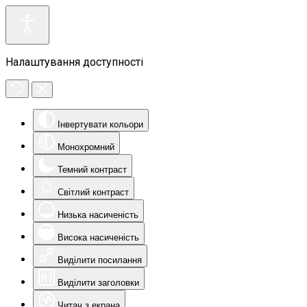
Налаштування доступності
Інвертувати кольори
Монохромний
Темний контраст
Світлий контраст
Низька насиченість
Висока насиченість
Виділити посилання
Виділити заголовки
Читач з екрана