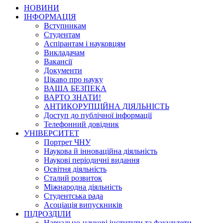
НОВИНИ
ІНФОРМАЦІЯ
Вступникам
Студентам
Аспірантам і науковцям
Викладачам
Вакансії
Документи
Цікаво про науку
ВАША БЕЗПЕКА
ВАРТО ЗНАТИ!
АНТИКОРУПЦІЙНА ДІЯЛЬНІСТЬ
Доступ до публічної інформації
Телефонний довідник
УНІВЕРСИТЕТ
Портрет ЧНУ
Наукова й інноваційна діяльність
Наукові періодичні видання
Освітня діяльність
Сталий розвиток
Міжнародна діяльність
Студентська рада
Асоціація випускників
ПІДРОЗДІЛИ
Навчально-наукові інститути та факультети