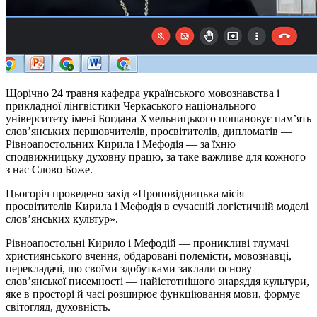
Щорічно 24 травня кафедра українського мовознавства і
прикладної лінгвістики Черкаського національного
університету імені Богдана Хмельницького пошановує пам’ять
слов’янських першовчителів, просвітителів, дипломатів —
Рівноапостольних Кирила і Мефодія — за їхню
сподвижницьку духовну працю, за таке важливе для кожного
з нас Слово Боже.
Цьогоріч проведено захід «Проповідницька місія
просвітителів Кирила і Мефодія в сучасній логістичній моделі
слов’янських культур».
Рівноапостольні Кирило і Мефодій — проникливі тлумачі
християнського вчення, обдаровані полемiсти, мовознавці,
перекладачі, що своїми здобутками заклали основу
слов’янської писемності — найістотнішого знаряддя культури,
яке в просторі й часі розширює функціювання мови, формує
світогляд, духовність.