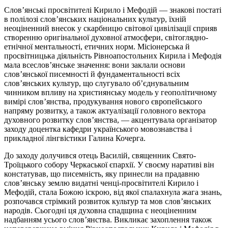
Слов’янські просвітителі Кирило і Мефодій — знакові постаті
в полілозі слов’янських національних культур, їхній
неоціненний внесок у скарбницю світової цивілізації сприяв
створенню оригінальної духовної атмосфери, світоглядно-
етнічної ментальності, етичних норм. Місіонерська й
просвітницька діяльність Рівноапостольних Кирила і Мефодія
мала всеслов’янське значення: вони заклали основи
слов’янської писемності й фундаментальності всіх
слов’янських культур, що слугувало об’єднувальним
чинником впливу на християнську модель у геополітичному
вимірі слов’янства, продукування нового європейського
напряму розвитку, а також актуалізації головного вектора
духовного розвитку слов’янства, — акцентувала організатор
заходу доцентка кафедри українського мовознавства і
прикладної лінгвістики Галина Кочерга.
До заходу долучився отець Василій, священник Свято-
Троїцького собору Черкаської єпархії. У своєму наративі він
констатував, що писемність, яку принесли на прадавню
слов’янську землю видатні ченці-просвітителі Кирило і
Мефодій, стала Божою іскрою, від якої спалахнула жага знань,
розпочався стрімкий розвиток культур та мов слов’янських
народів. Сьогодні ця духовна спадщина є неоціненним
надбанням усього слов’янства. Викликає захоплення також