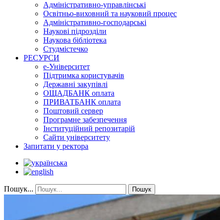
Адміністративно-управлінські
Освітньо-виховний та науковий процес
Адміністративно-господарські
Наукові підрозділи
Наукова бібліотека
Студмістечко
РЕСУРСИ
е-Університет
Підтримка користувачів
Державні закупівлі
ОЩАДБАНК оплата
ПРИВАТБАНК оплата
Поштовий сервер
Програмне забезпечення
Інституційний репозитарій
Сайти університету
Запитати у ректора
Пошук...
Пошук