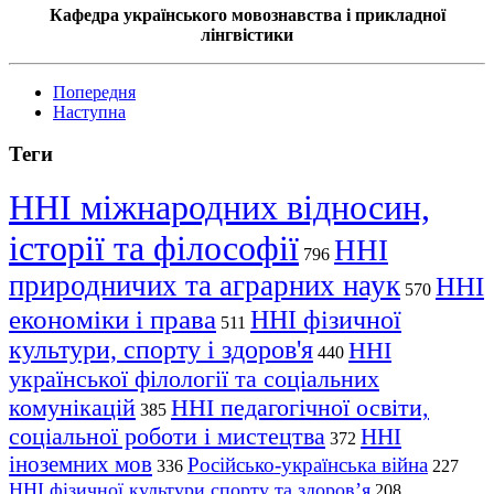
Кафедра українського мовознавства і прикладної
лінгвістики
Попередня
Наступна
Теги
ННІ міжнародних відносин,
історії та філософії
ННІ
796
природничих та аграрних наук
ННІ
570
економіки і права
ННІ фізичної
511
культури, спорту і здоров'я
ННІ
440
української філології та соціальних
комунікацій
ННІ педагогічної освіти,
385
соціальної роботи і мистецтва
ННІ
372
іноземних мов
Російсько-українська війна
336
227
ННІ фізичної культури спорту та здоров’я
208