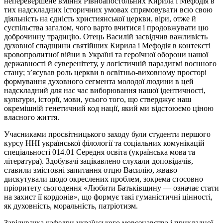
неперевершене вміння Рівноапостольних Кирила і Мефодія в
тих надскладних історичних умовах спрямовувати всю свою
діяльність на єдність християнської церкви, віри, отже й
суспільства загалом, чого варто вчитися і продовжувати цю
доброчинну традицію. Отець Василій засвідчив важливість
духовної спадщини святійших Кирила і Мефодія в контексті
кровопролитної війни в Україні та героїчної оборони нашої
державності й суверенітету, у логістичній парадигмі воєнного
стану; з’ясував роль церкви в освітньо-виховному просторі
формування духовного сегмента молодої людини в цей
надскладний для нас час виборювання нашої ідентичності,
культури, історії, мови, усього того, що стверджує наш
окремішній генетичний код нації, який ми відстоюємо ціною
власного життя.
Учасниками просвітницького заходу були студенти першого
курсу ННІ української філології та соціальних комунікацій
спеціальності 014.01 Середня освіта (українська мова та
література). Здобувачі зацікавлено слухали доповідачів,
ставили змістовні запитання отцю Василію, жваво
дискутували щодо окреслених проблем, зокрема стосовно
пріоритету сьогодення «Любити Батьківщину — означає стати
на захист її кордонів», що формує такі гуманістичні цінності,
як духовність, моральність, патріотизм.
Завідувачка кафедри українського мовознавства і прикладної