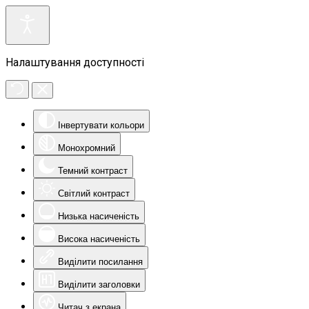
Налаштування доступності
Інвертувати кольори
Монохромний
Темний контраст
Світлий контраст
Низька насиченість
Висока насиченість
Виділити посилання
Виділити заголовки
Читач з екрана