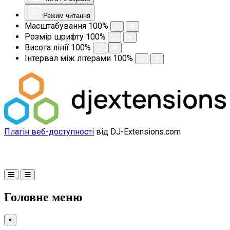
Режим читання
Масштабування
100
%
Розмір шрифту
100
%
Висота лінії
100
%
Інтервал між літерами
100
%
Плагін веб-доступності
від DJ-Extensions.com
Головне меню
×