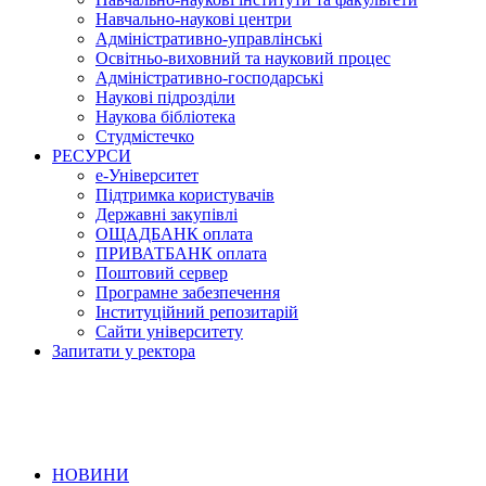
Навчально-наукові центри
Адміністративно-управлінські
Освітньо-виховний та науковий процес
Адміністративно-господарські
Наукові підрозділи
Наукова бібліотека
Студмістечко
РЕСУРСИ
е-Університет
Підтримка користувачів
Державні закупівлі
ОЩАДБАНК оплата
ПРИВАТБАНК оплата
Поштовий сервер
Програмне забезпечення
Інституційний репозитарій
Сайти університету
Запитати у ректора
НОВИНИ