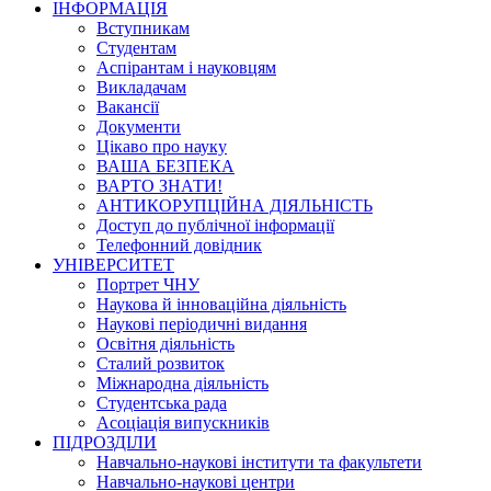
ІНФОРМАЦІЯ
Вступникам
Студентам
Аспірантам і науковцям
Викладачам
Вакансії
Документи
Цікаво про науку
ВАША БЕЗПЕКА
ВАРТО ЗНАТИ!
АНТИКОРУПЦІЙНА ДІЯЛЬНІСТЬ
Доступ до публічної інформації
Телефонний довідник
УНІВЕРСИТЕТ
Портрет ЧНУ
Наукова й інноваційна діяльність
Наукові періодичні видання
Освітня діяльність
Сталий розвиток
Міжнародна діяльність
Студентська рада
Асоціація випускників
ПІДРОЗДІЛИ
Навчально-наукові інститути та факультети
Навчально-наукові центри