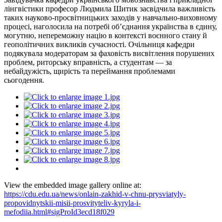
лінгвістики професор Людмила Шитик засвідчила важливість
таких науково-просвітницьких заходів у навчально-виховному
процесі, наголосила на потребі об’єднання українства в єдину,
могутню, непереможну націю в контексті воєнного стану й
геополітичних викликів сучасності. Очільниця кафедри
подякувала модераторам за фаховість висвітлення порушених
проблем, риторську вправність, а студентам — за
небайдужість, щирість та переймання проблемами
сьогодення.
View the embedded image gallery online at:
https://cdu.edu.ua/news/onlain-zakhid-v-chnu-prysviatyly-
propovidnytskii-misii-prosvityteliv-kyryla-i-
mefodiia.html#sigProId3ecd18f029