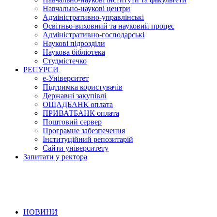
Навчально-наукові центри
Адміністративно-управлінські
Освітньо-виховний та науковий процес
Адміністративно-господарські
Наукові підрозділи
Наукова бібліотека
Студмістечко
РЕСУРСИ
е-Університет
Підтримка користувачів
Державні закупівлі
ОЩАДБАНК оплата
ПРИВАТБАНК оплата
Поштовий сервер
Програмне забезпечення
Інституційний репозитарій
Сайти університету
Запитати у ректора
НОВИНИ