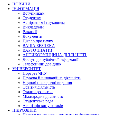
НОВИНИ
ІНФОРМАЦІЯ
Вступникам
Студентам
Аспірантам і науковцям
Викладачам
Вакансії
Документи
Цікаво про науку
ВАША БЕЗПЕКА
ВАРТО ЗНАТИ!
АНТИКОРУПЦІЙНА ДІЯЛЬНІСТЬ
Доступ до публічної інформації
Телефонний довідник
УНІВЕРСИТЕТ
Портрет ЧНУ
Наукова й інноваційна діяльність
Наукові періодичні видання
Освітня діяльність
Сталий розвиток
Міжнародна діяльність
Студентська рада
Асоціація випускників
ПІДРОЗДІЛИ
Навчально-наукові інститути та факультети