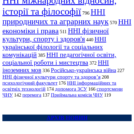
ННІ міжнародних відносин,
історії та філософії
ННІ
796
природничих та аграрних наук
ННІ
570
економіки і права
ННІ фізичної
511
культури, спорту і здоров'я
ННІ
440
української філології та соціальних
комунікацій
ННІ педагогічної освіти,
385
соціальної роботи і мистецтва
ННІ
372
іноземних мов
Російсько-українська війна
336
227
ННІ фізичної культури спорту та здоров’я
208
психологічний факультет
ННІ інформаційних та
176
освітніх технологій
допомога ЗСУ
спортсмени
174
166
ЧНУ
перемога
142
137
Приймальна комісія ЧНУ
119
АРХІВ НОВИН