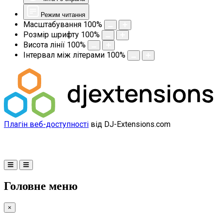
Режим читання
Масштабування
100
%
Розмір шрифту
100
%
Висота лінії
100
%
Інтервал між літерами
100
%
Плагін веб-доступності
від DJ-Extensions.com
Головне меню
×