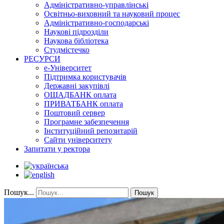
Адміністративно-управлінські
Освітньо-виховний та науковий процес
Адміністративно-господарські
Наукові підрозділи
Наукова бібліотека
Студмістечко
РЕСУРСИ
е-Університет
Підтримка користувачів
Державні закупівлі
ОЩАДБАНК оплата
ПРИВАТБАНК оплата
Поштовий сервер
Програмне забезпечення
Інституційний репозитарій
Сайти університету
Запитати у ректора
Пошук...
Пошук