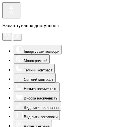
Налаштування доступності
Інвертувати кольори
Монохромний
Темний контраст
Світлий контраст
Низька насиченість
Висока насиченість
Виділити посилання
Виділити заголовки
Читач з екрана