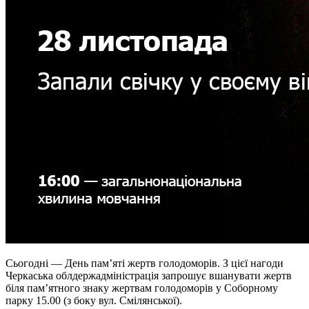
Сьогодні — День пам’яті жертв голодоморів. З цієї нагоди
Черкаська облдержадміністрація запрошує вшанувати жертв
біля пам’ятного знаку жертвам голодоморів у Соборному
парку 15.00 (з боку вул. Смілянської).