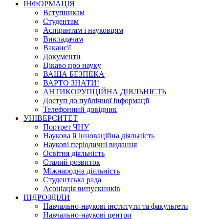
ІНФОРМАЦІЯ
Вступникам
Студентам
Аспірантам і науковцям
Викладачам
Вакансії
Документи
Цікаво про науку
ВАША БЕЗПЕКА
ВАРТО ЗНАТИ!
АНТИКОРУПЦІЙНА ДІЯЛЬНІСТЬ
Доступ до публічної інформації
Телефонний довідник
УНІВЕРСИТЕТ
Портрет ЧНУ
Наукова й інноваційна діяльність
Наукові періодичні видання
Освітня діяльність
Сталий розвиток
Міжнародна діяльність
Студентська рада
Асоціація випускників
ПІДРОЗДІЛИ
Навчально-наукові інститути та факультети
Навчально-наукові центри