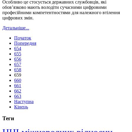
Особливо це стосується державних службовців, які
обов’язково мають володіти сучасними цифровими
професійними компетентностями для належного втілення
цифрових змін.
Детальніше...
Початок
Попередня
654
655
656
657
658
659
660
661
662
663
Наступна
Кінець
Теги