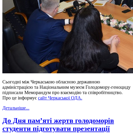
Сьогодні між Черкаською обласною державною
адміністрацією та Національним музеєм Голодомору-геноциду
підписали Меморандум про взаємодію та співробітництво.
Про це інформує
сайт Черкаської ОДА.
Детальніше...
До Дня пам’яті жертв голодоморів
студенти підготувати презентації