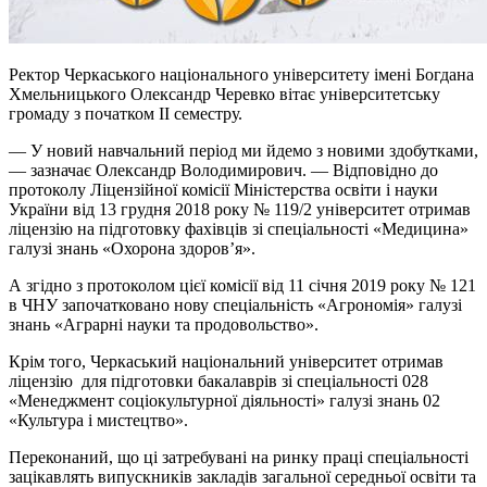
Ректор Черкаського національного університету імені Богдана
Хмельницького Олександр Черевко вітає університетську
громаду з початком ІІ семестру.
— У новий навчальний період ми йдемо з новими здобутками,
— зазначає Олександр Володимирович. — Відповідно до
протоколу Ліцензійної комісії Міністерства освіти і науки
України від 13 грудня 2018 року № 119/2 університет отримав
ліцензію на підготовку фахівців зі спеціальності «Медицина»
галузі знань «Охорона здоров’я».
А згідно з протоколом цієї комісії від 11 січня 2019 року № 121
в ЧНУ започатковано нову спеціальність «Агрономія» галузі
знань «Аграрні науки та продовольство».
Крім того, Черкаський національний університет отримав
ліцензію для підготовки бакалаврів зі спеціальності 028
«Менеджмент соціокультурної діяльності» галузі знань 02
«Культура і мистецтво».
Переконаний, що ці затребувані на ринку праці спеціальності
зацікавлять випускників закладів загальної середньої освіти та