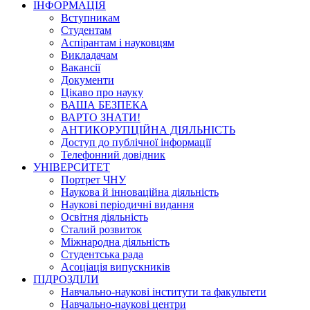
ІНФОРМАЦІЯ
Вступникам
Студентам
Аспірантам і науковцям
Викладачам
Вакансії
Документи
Цікаво про науку
ВАША БЕЗПЕКА
ВАРТО ЗНАТИ!
АНТИКОРУПЦІЙНА ДІЯЛЬНІСТЬ
Доступ до публічної інформації
Телефонний довідник
УНІВЕРСИТЕТ
Портрет ЧНУ
Наукова й інноваційна діяльність
Наукові періодичні видання
Освітня діяльність
Сталий розвиток
Міжнародна діяльність
Студентська рада
Асоціація випускників
ПІДРОЗДІЛИ
Навчально-наукові інститути та факультети
Навчально-наукові центри