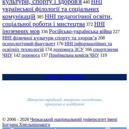
культури, спорту і здоров'я
ННІ
440
української філології та соціальних
комунікацій
ННІ педагогічної освіти,
385
соціальної роботи і мистецтва
ННІ
372
іноземних мов
Російсько-українська війна
336
227
ННІ фізичної культури спорту та здоров’я
208
психологічний факультет
ННІ інформаційних та
176
освітніх технологій
допомога ЗСУ
спортсмени
174
166
ЧНУ
перемога
142
137
Приймальна комісія ЧНУ
119
АРХІВ НОВИН
© 2006 - 2026
Черкаський національний університет імені
Богдана Хмельницького