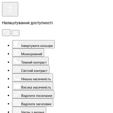
Налаштування доступності
Інвертувати кольори
Монохромний
Темний контраст
Світлий контраст
Низька насиченість
Висока насиченість
Виділити посилання
Виділити заголовки
Читач з екрана