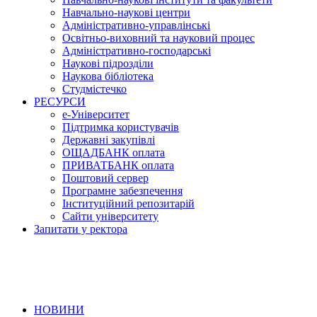
Навчально-наукові центри
Адміністративно-управлінські
Освітньо-виховний та науковий процес
Адміністративно-господарські
Наукові підрозділи
Наукова бібліотека
Студмістечко
РЕСУРСИ
е-Університет
Підтримка користувачів
Державні закупівлі
ОЩАДБАНК оплата
ПРИВАТБАНК оплата
Поштовий сервер
Програмне забезпечення
Інституційний репозитарій
Сайти університету
Запитати у ректора
НОВИНИ