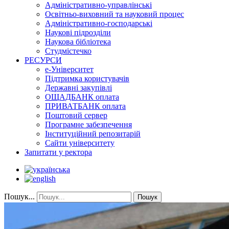
Адміністративно-управлінські
Освітньо-виховний та науковий процес
Адміністративно-господарські
Наукові підрозділи
Наукова бібліотека
Студмістечко
РЕСУРСИ
е-Університет
Підтримка користувачів
Державні закупівлі
ОЩАДБАНК оплата
ПРИВАТБАНК оплата
Поштовий сервер
Програмне забезпечення
Інституційний репозитарій
Сайти університету
Запитати у ректора
Пошук...
Пошук