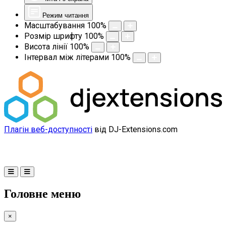
Режим читання
Масштабування
100
%
Розмір шрифту
100
%
Висота лінії
100
%
Інтервал між літерами
100
%
Плагін веб-доступності
від DJ-Extensions.com
Головне меню
×