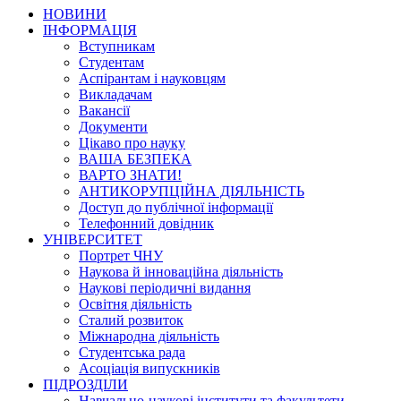
НОВИНИ
ІНФОРМАЦІЯ
Вступникам
Студентам
Аспірантам і науковцям
Викладачам
Вакансії
Документи
Цікаво про науку
ВАША БЕЗПЕКА
ВАРТО ЗНАТИ!
АНТИКОРУПЦІЙНА ДІЯЛЬНІСТЬ
Доступ до публічної інформації
Телефонний довідник
УНІВЕРСИТЕТ
Портрет ЧНУ
Наукова й інноваційна діяльність
Наукові періодичні видання
Освітня діяльність
Сталий розвиток
Міжнародна діяльність
Студентська рада
Асоціація випускників
ПІДРОЗДІЛИ
Навчально-наукові інститути та факультети