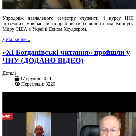
Упродовж навчального семестру студенти 4 курсу ННІ
іноземних мов могли попрацювати із волонтером Корпусу
Миру США в Україні Деном Хоулдером.
Детальніше...
«ХІ Богданівські читання» пройшли у
ЧНУ (ДОДАНО ВІДЕО)
Деталі
17 грудня 2020
Перегляди: 3220