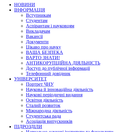
НОВИНИ
ІНФОРМАЦІЯ
Вступникам
Студентам
Аспірантам і науковцям
Викладачам
Вакансії
Документи
Цікаво про науку
ВАША БЕЗПЕКА
ВАРТО ЗНАТИ!
АНТИКОРУПЦІЙНА ДІЯЛЬНІСТЬ
Доступ до публічної інформації
Телефонний довідник
УНІВЕРСИТЕТ
Портрет ЧНУ
Наукова й інноваційна діяльність
Наукові періодичні видання
Освітня діяльність
Сталий розвиток
Міжнародна діяльність
Студентська рада
Асоціація випускників
ПІДРОЗДІЛИ
Навчально-наукові інститути та факультети