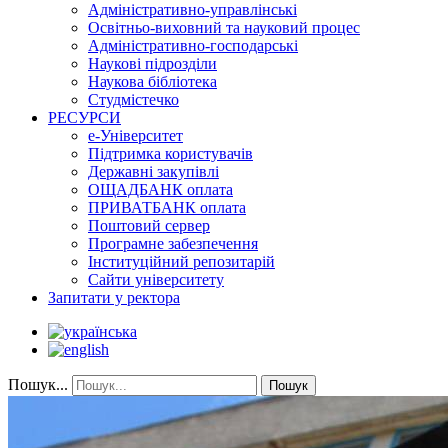
Адміністративно-управлінські
Освітньо-виховний та науковий процес
Адміністративно-господарські
Наукові підрозділи
Наукова бібліотека
Студмістечко
РЕСУРСИ
е-Університет
Підтримка користувачів
Державні закупівлі
ОЩАДБАНК оплата
ПРИВАТБАНК оплата
Поштовий сервер
Програмне забезпечення
Інституційний репозитарій
Сайти університету
Запитати у ректора
Пошук...
Пошук