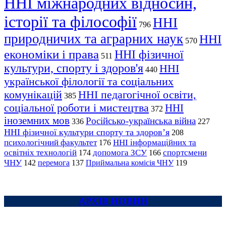
ННІ міжнародних відносин,
історії та філософії
ННІ
796
природничих та аграрних наук
ННІ
570
економіки і права
ННІ фізичної
511
культури, спорту і здоров'я
ННІ
440
української філології та соціальних
комунікацій
ННІ педагогічної освіти,
385
соціальної роботи і мистецтва
ННІ
372
іноземних мов
Російсько-українська війна
336
227
ННІ фізичної культури спорту та здоров’я
208
психологічний факультет
ННІ інформаційних та
176
освітніх технологій
допомога ЗСУ
спортсмени
174
166
ЧНУ
перемога
142
137
Приймальна комісія ЧНУ
119
АРХІВ НОВИН