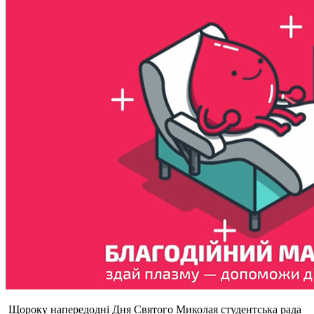
Щороку напередодні Дня Святого Миколая студентська рада