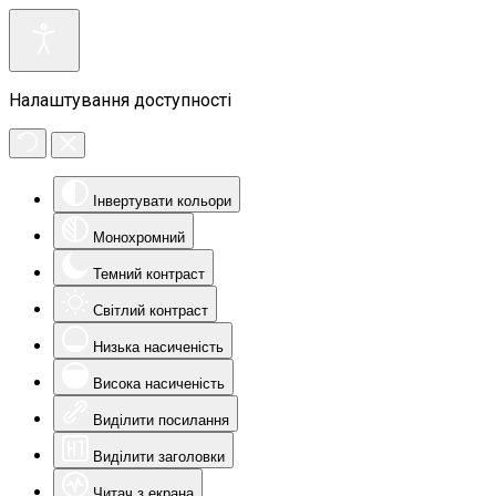
Налаштування доступності
Інвертувати кольори
Монохромний
Темний контраст
Світлий контраст
Низька насиченість
Висока насиченість
Виділити посилання
Виділити заголовки
Читач з екрана