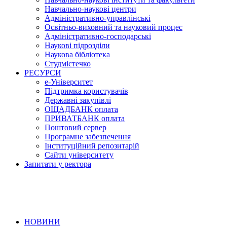
Навчально-наукові центри
Адміністративно-управлінські
Освітньо-виховний та науковий процес
Адміністративно-господарські
Наукові підрозділи
Наукова бібліотека
Студмістечко
РЕСУРСИ
е-Університет
Підтримка користувачів
Державні закупівлі
ОЩАДБАНК оплата
ПРИВАТБАНК оплата
Поштовий сервер
Програмне забезпечення
Інституційний репозитарій
Сайти університету
Запитати у ректора
НОВИНИ