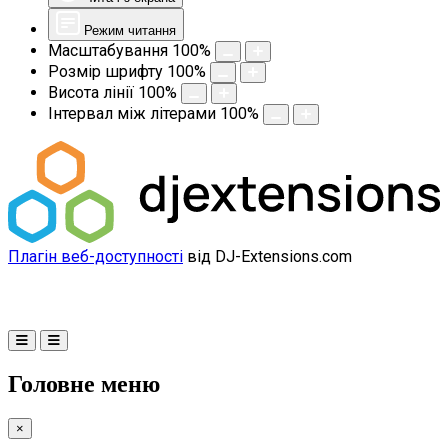
Режим читання
Масштабування
100
%
Розмір шрифту
100
%
Висота лінії
100
%
Інтервал між літерами
100
%
Плагін веб-доступності
від DJ-Extensions.com
Головне меню
×