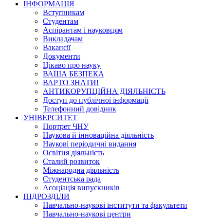
ІНФОРМАЦІЯ
Вступникам
Студентам
Аспірантам і науковцям
Викладачам
Вакансії
Документи
Цікаво про науку
ВАША БЕЗПЕКА
ВАРТО ЗНАТИ!
АНТИКОРУПЦІЙНА ДІЯЛЬНІСТЬ
Доступ до публічної інформації
Телефонний довідник
УНІВЕРСИТЕТ
Портрет ЧНУ
Наукова й інноваційна діяльність
Наукові періодичні видання
Освітня діяльність
Сталий розвиток
Міжнародна діяльність
Студентська рада
Асоціація випускників
ПІДРОЗДІЛИ
Навчально-наукові інститути та факультети
Навчально-наукові центри