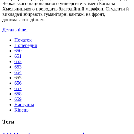
Черкаського національного університету імені Богдана
Хмельницького проводить благодійний марафон. Студенти й
викладачі збирають гуманітарні вантажі на фронт,
допомагають діткам.
Детальніше...
Початок
Попередня
650
651
652
653
654
655
656
657
658
659
Наступна
Кінець
Теги