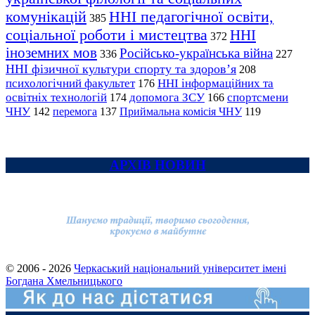
комунікацій
ННІ педагогічної освіти,
385
соціальної роботи і мистецтва
ННІ
372
іноземних мов
Російсько-українська війна
336
227
ННІ фізичної культури спорту та здоров’я
208
психологічний факультет
ННІ інформаційних та
176
освітніх технологій
допомога ЗСУ
спортсмени
174
166
ЧНУ
перемога
142
137
Приймальна комісія ЧНУ
119
АРХІВ НОВИН
© 2006 - 2026
Черкаський національний університет імені
Богдана Хмельницького