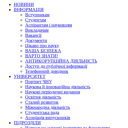
НОВИНИ
ІНФОРМАЦІЯ
Вступникам
Студентам
Аспірантам і науковцям
Викладачам
Вакансії
Документи
Цікаво про науку
ВАША БЕЗПЕКА
ВАРТО ЗНАТИ!
АНТИКОРУПЦІЙНА ДІЯЛЬНІСТЬ
Доступ до публічної інформації
Телефонний довідник
УНІВЕРСИТЕТ
Портрет ЧНУ
Наукова й інноваційна діяльність
Наукові періодичні видання
Освітня діяльність
Сталий розвиток
Міжнародна діяльність
Студентська рада
Асоціація випускників
ПІДРОЗДІЛИ
Навчально-наукові інститути та факультети