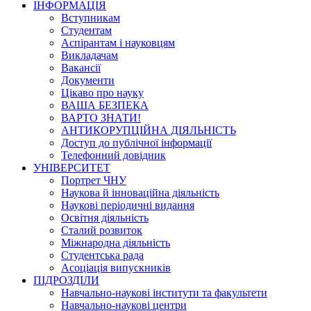
ІНФОРМАЦІЯ
Вступникам
Студентам
Аспірантам і науковцям
Викладачам
Вакансії
Документи
Цікаво про науку
ВАША БЕЗПЕКА
ВАРТО ЗНАТИ!
АНТИКОРУПЦІЙНА ДІЯЛЬНІСТЬ
Доступ до публічної інформації
Телефонний довідник
УНІВЕРСИТЕТ
Портрет ЧНУ
Наукова й інноваційна діяльність
Наукові періодичні видання
Освітня діяльність
Сталий розвиток
Міжнародна діяльність
Студентська рада
Асоціація випускників
ПІДРОЗДІЛИ
Навчально-наукові інститути та факультети
Навчально-наукові центри