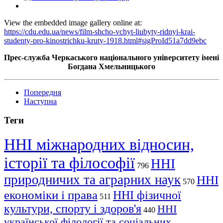
View the embedded image gallery online at:
https://cdu.edu.ua/news/film-shcho-vchyt-liubyty-ridnyi-krai-
studenty-pro-kinostrichku-kruty-1918.html#sigProId51a7dd9ebc
Прес-служба Черкаського національного університету імені
Богдана Хмельницького
Попередня
Наступна
Теги
ННІ міжнародних відносин,
історії та філософії
ННІ
796
природничих та аграрних наук
ННІ
570
економіки і права
ННІ фізичної
511
культури, спорту і здоров'я
ННІ
440
української філології та соціальних