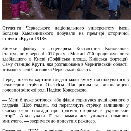
Студенти Черкаського національного університету імені
Богдана Хмельницького побували на прем’єрі історичної
стрічки «Крути 1918».
Зйомки фільму за сценарієм Костянтина Коновалова
стартували у вересні 2017 року в Межигір’ї й продовжувалися
здебільшого в Києві (Софійська площа, Київська фортеця).
Саму станцію Крути, яка розташована в Чернігівській області,
знімали у селі Сигнаївка Черкаської області.
Перед показом картини глядачі мали змогу поспілкуватися з
режисером стрічки Олексієм Шапарєвим та виконавицею
головної жіночої ролі Надією Коверською.
— Мені б дуже хотілося, аби фільм торкнувся душі кожного з
глядачів. Щоб глядачі, які переглянуть стрічку, залишили у
своєму серці спогади про трагічні сторінки в українській
історії. Аналізували її та намагалися уникати помилок
минулого, — звернувся до присутніх режисер.
Студенти ЧНУ відвідали прем’єру за сприянням