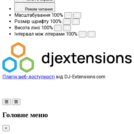
Режим читання
Масштабування
100
%
Розмір шрифту
100
%
Висота лінії
100
%
Інтервал між літерами
100
%
Плагін веб-доступності
від DJ-Extensions.com
Головне меню
×