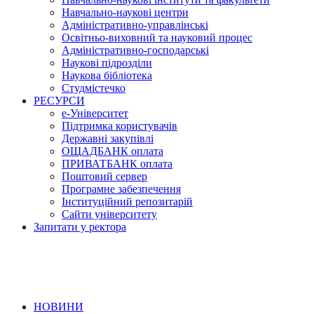
Навчально-наукові центри
Адміністративно-управлінські
Освітньо-виховний та науковий процес
Адміністративно-господарські
Наукові підрозділи
Наукова бібліотека
Студмістечко
РЕСУРСИ
е-Університет
Підтримка користувачів
Державні закупівлі
ОЩАДБАНК оплата
ПРИВАТБАНК оплата
Поштовий сервер
Програмне забезпечення
Інституційний репозитарій
Сайти університету
Запитати у ректора
НОВИНИ