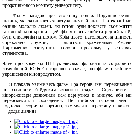
профспілкового комітету університету.
— Фільм нагадав про історичну подію. Порушив безліч
питань, які залишаються актуальними й нині. На екрані ми
бачили молодих людей, які готові були покласти своє життя
заради вільної країни. Цей фільм вчить любити рідний край,
бути справжнім патріотом. Крім цього, наголошує на цінності
справжньої дружби, — ділиться враженнями Руслан
Пархоменко, заступник голови профкому у справах
студентства.
Член профкому від ННІ української філології та соціальних
комунікацій Юлія Снісаренко зазначає, що фільм є якісним
українським кінопродуктом.
— Я плакала майже весь фільм. Гра героїв, їхні переживання
не залишили байдужим жодного глядача. Сценаристи і
кінорежисери дозволили нам вернутися в минуле, аби ми
переосмислили сьогодення. Це глибока психологічна і
водночас історична картина, яку мусить переглянути кожен,
— додає дівчина.