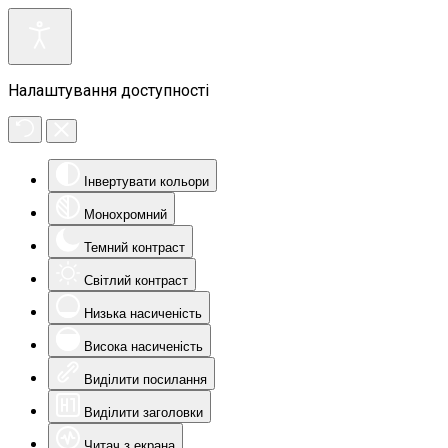
Налаштування доступності
Інвертувати кольори
Монохромний
Темний контраст
Світлий контраст
Низька насиченість
Висока насиченість
Виділити посилання
Виділити заголовки
Читач з екрана