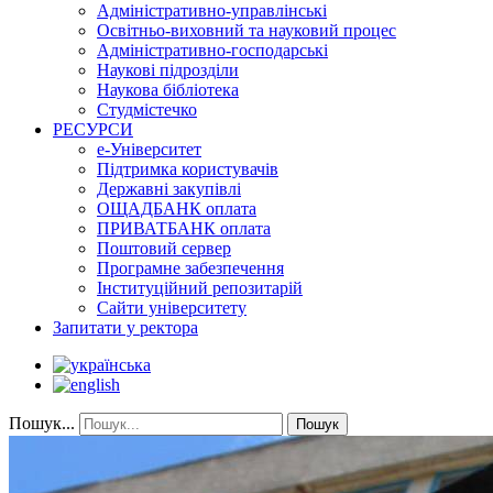
Адміністративно-управлінські
Освітньо-виховний та науковий процес
Адміністративно-господарські
Наукові підрозділи
Наукова бібліотека
Студмістечко
РЕСУРСИ
е-Університет
Підтримка користувачів
Державні закупівлі
ОЩАДБАНК оплата
ПРИВАТБАНК оплата
Поштовий сервер
Програмне забезпечення
Інституційний репозитарій
Сайти університету
Запитати у ректора
Пошук...
Пошук