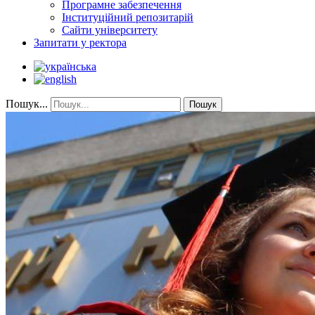
Програмне забезпечення
Інституційний репозитарій
Сайти університету
Запитати у ректора
Пошук...
Пошук