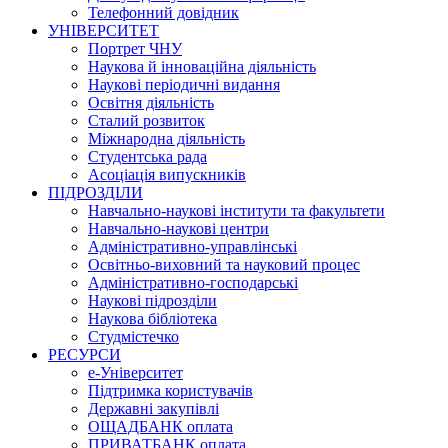
Телефонний довідник
УНІВЕРСИТЕТ
Портрет ЧНУ
Наукова й інноваційна діяльність
Наукові періодичні видання
Освітня діяльність
Сталий розвиток
Міжнародна діяльність
Студентська рада
Асоціація випускників
ПІДРОЗДІЛИ
Навчально-наукові інститути та факультети
Навчально-наукові центри
Адміністративно-управлінські
Освітньо-виховний та науковий процес
Адміністративно-господарські
Наукові підрозділи
Наукова бібліотека
Студмістечко
РЕСУРСИ
е-Університет
Підтримка користувачів
Державні закупівлі
ОЩАДБАНК оплата
ПРИВАТБАНК оплата