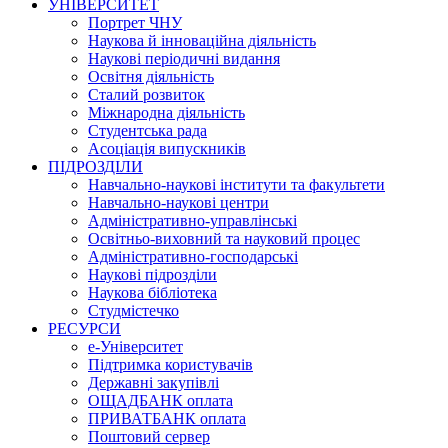
УНІВЕРСИТЕТ
Портрет ЧНУ
Наукова й інноваційна діяльність
Наукові періодичні видання
Освітня діяльність
Сталий розвиток
Міжнародна діяльність
Студентська рада
Асоціація випускників
ПІДРОЗДІЛИ
Навчально-наукові інститути та факультети
Навчально-наукові центри
Адміністративно-управлінські
Освітньо-виховний та науковий процес
Адміністративно-господарські
Наукові підрозділи
Наукова бібліотека
Студмістечко
РЕСУРСИ
е-Університет
Підтримка користувачів
Державні закупівлі
ОЩАДБАНК оплата
ПРИВАТБАНК оплата
Поштовий сервер