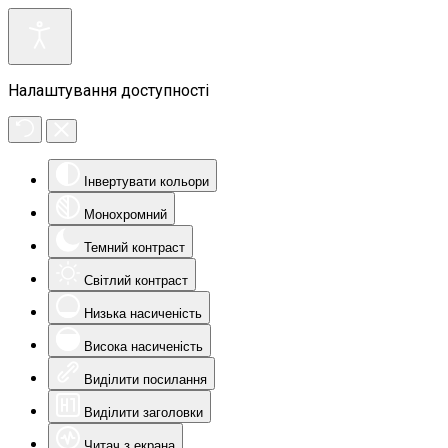
Налаштування доступності
Інвертувати кольори
Монохромний
Темний контраст
Світлий контраст
Низька насиченість
Висока насиченість
Виділити посилання
Виділити заголовки
Читач з екрана