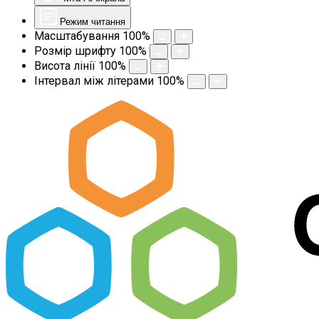
Режим читання
Масштабування
100
%
Розмір шрифту
100
%
Висота лінії
100
%
Інтервал між літерами
100
%