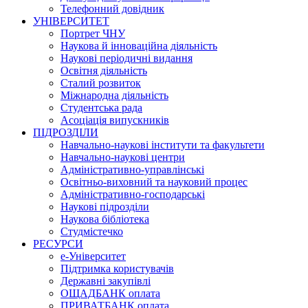
Телефонний довідник
УНІВЕРСИТЕТ
Портрет ЧНУ
Наукова й інноваційна діяльність
Наукові періодичні видання
Освітня діяльність
Сталий розвиток
Міжнародна діяльність
Студентська рада
Асоціація випускників
ПІДРОЗДІЛИ
Навчально-наукові інститути та факультети
Навчально-наукові центри
Адміністративно-управлінські
Освітньо-виховний та науковий процес
Адміністративно-господарські
Наукові підрозділи
Наукова бібліотека
Студмістечко
РЕСУРСИ
е-Університет
Підтримка користувачів
Державні закупівлі
ОЩАДБАНК оплата
ПРИВАТБАНК оплата