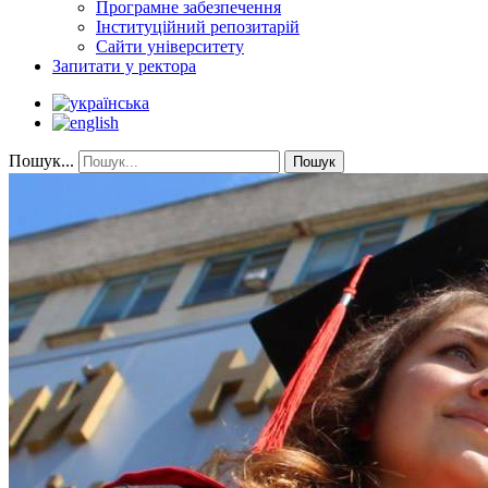
Програмне забезпечення
Інституційний репозитарій
Сайти університету
Запитати у ректора
Пошук...
Пошук