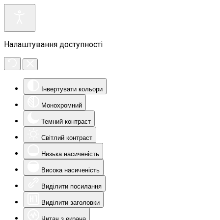
Налаштування доступності
Інвертувати кольори
Монохромний
Темний контраст
Світлий контраст
Низька насиченість
Висока насиченість
Виділити посилання
Виділити заголовки
Читач з екрана