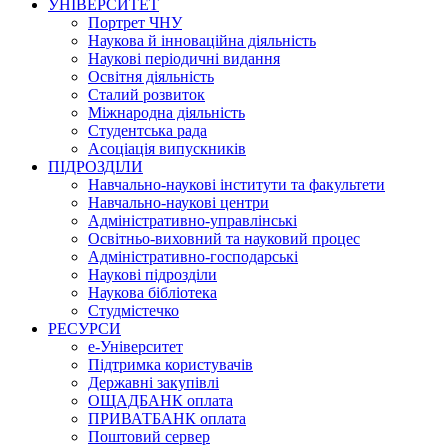
УНІВЕРСИТЕТ
Портрет ЧНУ
Наукова й інноваційна діяльність
Наукові періодичні видання
Освітня діяльність
Сталий розвиток
Міжнародна діяльність
Студентська рада
Асоціація випускників
ПІДРОЗДІЛИ
Навчально-наукові інститути та факультети
Навчально-наукові центри
Адміністративно-управлінські
Освітньо-виховний та науковий процес
Адміністративно-господарські
Наукові підрозділи
Наукова бібліотека
Студмістечко
РЕСУРСИ
е-Університет
Підтримка користувачів
Державні закупівлі
ОЩАДБАНК оплата
ПРИВАТБАНК оплата
Поштовий сервер