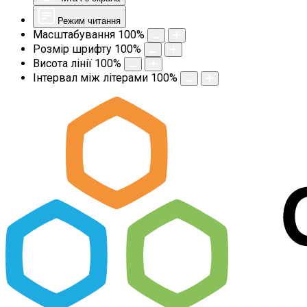
Режим читання
Масштабування
100
%
Розмір шрифту
100
%
Висота лінії
100
%
Інтервал між літерами
100
%