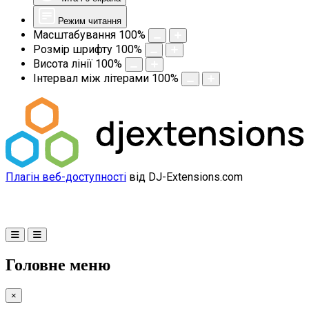
Режим читання
Масштабування
100
%
Розмір шрифту
100
%
Висота лінії
100
%
Інтервал між літерами
100
%
Плагін веб-доступності
від DJ-Extensions.com
Головне меню
×