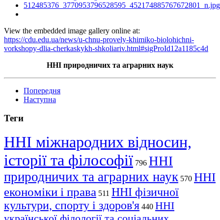
View the embedded image gallery online at:
https://cdu.edu.ua/news/u-chnu-provely-khimiko-biolohichni-
vorkshopy-dlia-cherkaskykh-shkoliariv.html#sigProId12a1185c4d
ННІ природничих та аграрних наук
Попередня
Наступна
Теги
ННІ міжнародних відносин,
історії та філософії
ННІ
796
природничих та аграрних наук
ННІ
570
економіки і права
ННІ фізичної
511
культури, спорту і здоров'я
ННІ
440
української філології та соціальних