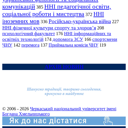
комунікацій
ННІ педагогічної освіти,
385
соціальної роботи і мистецтва
ННІ
372
іноземних мов
Російсько-українська війна
336
227
ННІ фізичної культури спорту та здоров’я
208
психологічний факультет
ННІ інформаційних та
176
освітніх технологій
допомога ЗСУ
спортсмени
174
166
ЧНУ
перемога
142
137
Приймальна комісія ЧНУ
119
АРХІВ НОВИН
© 2006 - 2026
Черкаський національний університет імені
Богдана Хмельницького