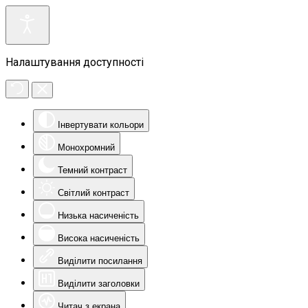
Налаштування доступності
Інвертувати кольори
Монохромний
Темний контраст
Світлий контраст
Низька насиченість
Висока насиченість
Виділити посилання
Виділити заголовки
Читач з екрана