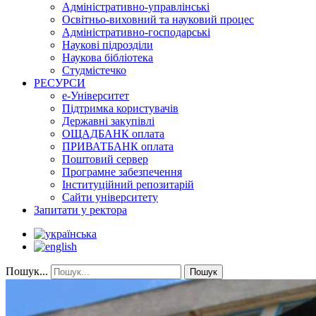
Адміністративно-управлінські
Освітньо-виховний та науковий процес
Адміністративно-господарські
Наукові підрозділи
Наукова бібліотека
Студмістечко
РЕСУРСИ
е-Університет
Підтримка користувачів
Державні закупівлі
ОЩАДБАНК оплата
ПРИВАТБАНК оплата
Поштовий сервер
Програмне забезпечення
Інституційний репозитарій
Сайти університету
Запитати у ректора
Пошук...
Пошук