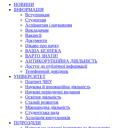
НОВИНИ
ІНФОРМАЦІЯ
Вступникам
Студентам
Аспірантам і науковцям
Викладачам
Вакансії
Документи
Цікаво про науку
ВАША БЕЗПЕКА
ВАРТО ЗНАТИ!
АНТИКОРУПЦІЙНА ДІЯЛЬНІСТЬ
Доступ до публічної інформації
Телефонний довідник
УНІВЕРСИТЕТ
Портрет ЧНУ
Наукова й інноваційна діяльність
Наукові періодичні видання
Освітня діяльність
Сталий розвиток
Міжнародна діяльність
Студентська рада
Асоціація випускників
ПІДРОЗДІЛИ
Навчально-наукові інститути та факультети