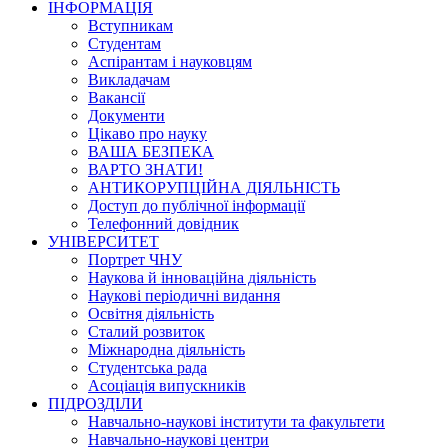
ІНФОРМАЦІЯ
Вступникам
Студентам
Аспірантам і науковцям
Викладачам
Вакансії
Документи
Цікаво про науку
ВАША БЕЗПЕКА
ВАРТО ЗНАТИ!
АНТИКОРУПЦІЙНА ДІЯЛЬНІСТЬ
Доступ до публічної інформації
Телефонний довідник
УНІВЕРСИТЕТ
Портрет ЧНУ
Наукова й інноваційна діяльність
Наукові періодичні видання
Освітня діяльність
Сталий розвиток
Міжнародна діяльність
Студентська рада
Асоціація випускників
ПІДРОЗДІЛИ
Навчально-наукові інститути та факультети
Навчально-наукові центри