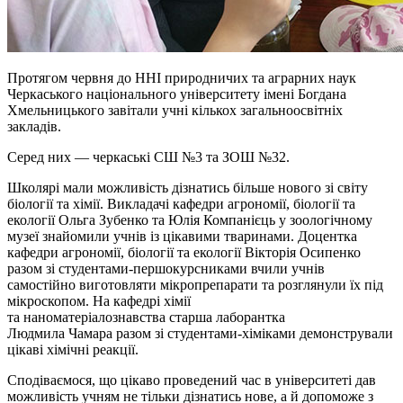
Протягом червня до ННІ природничих та аграрних наук
Черкаського національного університету імені Богдана
Хмельницького завітали учні кількох загальноосвітніх
закладів.
Серед них — черкаські СШ №3 та ЗОШ №32.
Школярі мали можливість дізнатись більше нового зі світу
біології та хімії. Викладачі кафедри агрономії, біології та
екології Ольга Зубенко та Юлія Компанієць у зоологічному
музеї знайомили учнів із цікавими тваринами. Доцентка
кафедри агрономії, біології та екології Вікторія Осипенко
разом зі студентами-першокурсниками вчили учнів
самостійно виготовляти мікропрепарати та розглянули їх під
мікроскопом. На кафедрі хімії
та
наноматеріалознавства
старша лаборантка
Людмила
Чамара
разом зі студентами-хіміками демонстрували
цікаві хімічні реакції.
Сподіваємося
, що цікаво проведений час в університеті дав
можливість учням не тільки дізнатись нове, а й допоможе з