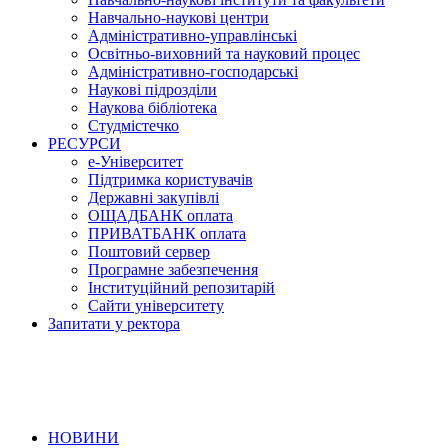
Навчально-наукові центри
Адміністративно-управлінські
Освітньо-виховний та науковий процес
Адміністративно-господарські
Наукові підрозділи
Наукова бібліотека
Студмістечко
РЕСУРСИ
е-Університет
Підтримка користувачів
Державні закупівлі
ОЩАДБАНК оплата
ПРИВАТБАНК оплата
Поштовий сервер
Програмне забезпечення
Інституційний репозитарій
Сайти університету
Запитати у ректора
НОВИНИ