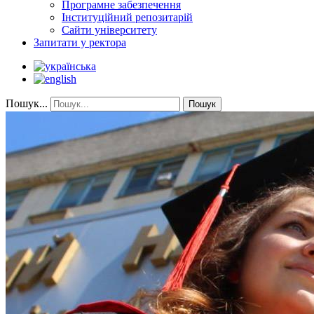
Програмне забезпечення
Інституційний репозитарій
Сайти університету
Запитати у ректора
Пошук...
Пошук