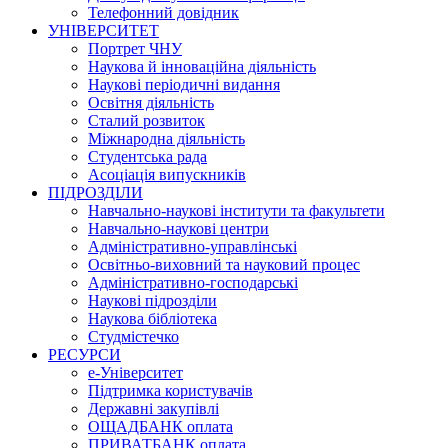
Телефонний довідник
УНІВЕРСИТЕТ
Портрет ЧНУ
Наукова й інноваційна діяльність
Наукові періодичні видання
Освітня діяльність
Сталий розвиток
Міжнародна діяльність
Студентська рада
Асоціація випускників
ПІДРОЗДІЛИ
Навчально-наукові інститути та факультети
Навчально-наукові центри
Адміністративно-управлінські
Освітньо-виховний та науковий процес
Адміністративно-господарські
Наукові підрозділи
Наукова бібліотека
Студмістечко
РЕСУРСИ
е-Університет
Підтримка користувачів
Державні закупівлі
ОЩАДБАНК оплата
ПРИВАТБАНК оплата