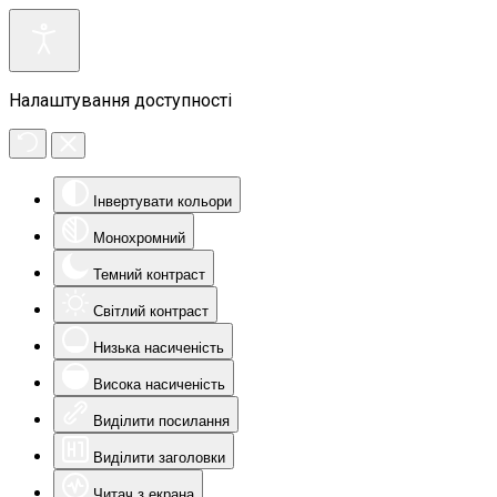
Налаштування доступності
Інвертувати кольори
Монохромний
Темний контраст
Світлий контраст
Низька насиченість
Висока насиченість
Виділити посилання
Виділити заголовки
Читач з екрана