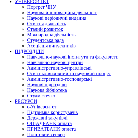
УНІВЕРСИТЕТ
Портрет ЧНУ
Наукова й інноваційна діяльність
Наукові періодичні видання
Освітня діяльність
Сталий розвиток
Міжнародна діяльність
Студентська рада
Асоціація випускників
ПІДРОЗДІЛИ
Навчально-наукові інститути та факультети
Навчально-наукові центри
Адміністративно-управлінські
Освітньо-виховний та науковий процес
Адміністративно-господарські
Наукові підрозділи
Наукова бібліотека
Студмістечко
РЕСУРСИ
е-Університет
Підтримка користувачів
Державні закупівлі
ОЩАДБАНК оплата
ПРИВАТБАНК оплата
Поштовий сервер