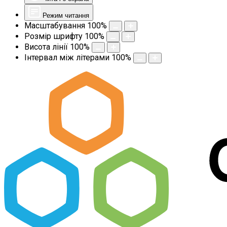
Режим читання
Масштабування
100
%
Розмір шрифту
100
%
Висота лінії
100
%
Інтервал між літерами
100
%