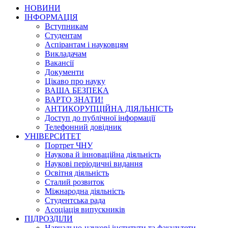
НОВИНИ
ІНФОРМАЦІЯ
Вступникам
Студентам
Аспірантам і науковцям
Викладачам
Вакансії
Документи
Цікаво про науку
ВАША БЕЗПЕКА
ВАРТО ЗНАТИ!
АНТИКОРУПЦІЙНА ДІЯЛЬНІСТЬ
Доступ до публічної інформації
Телефонний довідник
УНІВЕРСИТЕТ
Портрет ЧНУ
Наукова й інноваційна діяльність
Наукові періодичні видання
Освітня діяльність
Сталий розвиток
Міжнародна діяльність
Студентська рада
Асоціація випускників
ПІДРОЗДІЛИ
Навчально-наукові інститути та факультети