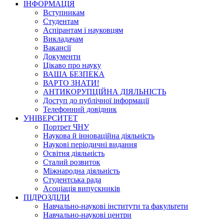
ІНФОРМАЦІЯ
Вступникам
Студентам
Аспірантам і науковцям
Викладачам
Вакансії
Документи
Цікаво про науку
ВАША БЕЗПЕКА
ВАРТО ЗНАТИ!
АНТИКОРУПЦІЙНА ДІЯЛЬНІСТЬ
Доступ до публічної інформації
Телефонний довідник
УНІВЕРСИТЕТ
Портрет ЧНУ
Наукова й інноваційна діяльність
Наукові періодичні видання
Освітня діяльність
Сталий розвиток
Міжнародна діяльність
Студентська рада
Асоціація випускників
ПІДРОЗДІЛИ
Навчально-наукові інститути та факультети
Навчально-наукові центри