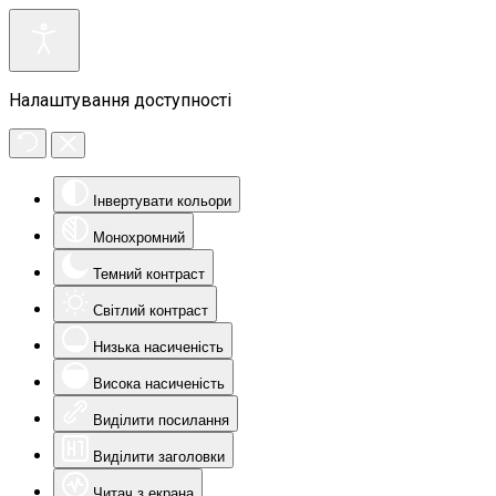
Налаштування доступності
Інвертувати кольори
Монохромний
Темний контраст
Світлий контраст
Низька насиченість
Висока насиченість
Виділити посилання
Виділити заголовки
Читач з екрана