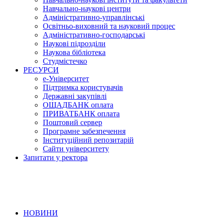
Навчально-наукові центри
Адміністративно-управлінські
Освітньо-виховний та науковий процес
Адміністративно-господарські
Наукові підрозділи
Наукова бібліотека
Студмістечко
РЕСУРСИ
е-Університет
Підтримка користувачів
Державні закупівлі
ОЩАДБАНК оплата
ПРИВАТБАНК оплата
Поштовий сервер
Програмне забезпечення
Інституційний репозитарій
Сайти університету
Запитати у ректора
НОВИНИ