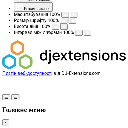
Режим читання
Масштабування
100
%
Розмір шрифту
100
%
Висота лінії
100
%
Інтервал між літерами
100
%
Плагін веб-доступності
від DJ-Extensions.com
Головне меню
×