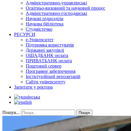
Адміністративно-управлінські
Освітньо-виховний та науковий процес
Адміністративно-господарські
Наукові підрозділи
Наукова бібліотека
Студмістечко
РЕСУРСИ
е-Університет
Підтримка користувачів
Державні закупівлі
ОЩАДБАНК оплата
ПРИВАТБАНК оплата
Поштовий сервер
Програмне забезпечення
Інституційний репозитарій
Сайти університету
Запитати у ректора
Пошук...
Пошук