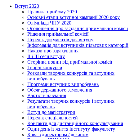
Вступ 2020
Правила прийому 2020
Основні етапи вступної кампанії 2020 року
Олімпіада ЧНУ 2020
Оголошення про засідання приймальної комісії
Рішення приймальної комісії
Перелік документів для вступу
Інформація для вступників пільгових категорій
Накази про зарахування
ІІ і ІІІ сесії вступу
Сторінка новин від приймальної комісії
Творчі конкурси
Розклади творчих конкурсів та вступних
випробувань
Програми вступних випробувань
Обсяг державного замовлення
Вартість навчання
Результати творчих конкурсів і вступних
випробувань
Вступ до магістратури
Перелік спеціальностей
Контакти для дистанційного консультування
Один день із життя інституту, факультету
Кава з директором / деканом