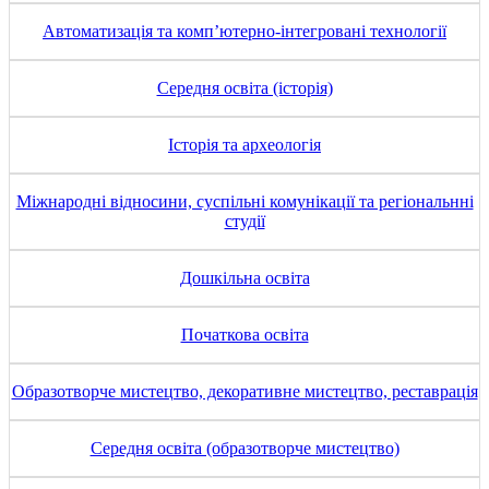
Автоматизація та комп’ютерно-інтегровані технології
Середня освіта (історія)
Історія та археологія
Міжнародні відносини, суспільні комунікації та регіональнні
студії
Дошкільна освіта
Початкова освіта
Образотворче мистецтво, декоративне мистецтво, реставрація
Середня освіта (образотворче мистецтво)