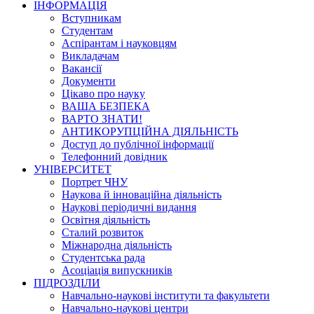
ІНФОРМАЦІЯ
Вступникам
Студентам
Аспірантам і науковцям
Викладачам
Вакансії
Документи
Цікаво про науку
ВАША БЕЗПЕКА
ВАРТО ЗНАТИ!
АНТИКОРУПЦІЙНА ДІЯЛЬНІСТЬ
Доступ до публічної інформації
Телефонний довідник
УНІВЕРСИТЕТ
Портрет ЧНУ
Наукова й інноваційна діяльність
Наукові періодичні видання
Освітня діяльність
Сталий розвиток
Міжнародна діяльність
Студентська рада
Асоціація випускників
ПІДРОЗДІЛИ
Навчально-наукові інститути та факультети
Навчально-наукові центри