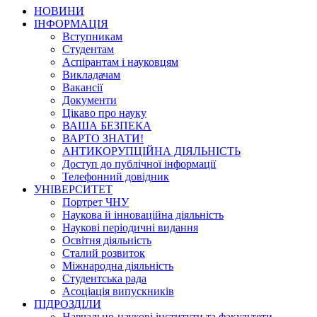
НОВИНИ
ІНФОРМАЦІЯ
Вступникам
Студентам
Аспірантам і науковцям
Викладачам
Вакансії
Документи
Цікаво про науку
ВАША БЕЗПЕКА
ВАРТО ЗНАТИ!
АНТИКОРУПЦІЙНА ДІЯЛЬНІСТЬ
Доступ до публічної інформації
Телефонний довідник
УНІВЕРСИТЕТ
Портрет ЧНУ
Наукова й інноваційна діяльність
Наукові періодичні видання
Освітня діяльність
Сталий розвиток
Міжнародна діяльність
Студентська рада
Асоціація випускників
ПІДРОЗДІЛИ
Навчально-наукові інститути та факультети