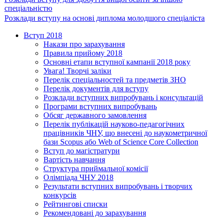
спеціальністю
Розклади вступу на основі диплома молодшого спеціаліста
Вступ 2018
Накази про зарахування
Правила прийому 2018
Основні етапи вступної кампанії 2018 року
Увага! Творчі заліки
Перелік спеціальностей та предметів ЗНО
Перелік документів для вступу
Розклади вступних випробувань і консультацій
Програми вступних випробувань
Обсяг державного замовлення
Перелік публікацій науково-педагогічних
працівників ЧНУ, що внесені до наукометричної
бази Scopus або Web of Science Core Collection
Вступ до магістратури
Вартість навчання
Структура приймальної комісії
Олімпіада ЧНУ 2018
Результати вступних випробувань і творчих
конкурсів
Рейтингові списки
Рекомендовані до зарахування