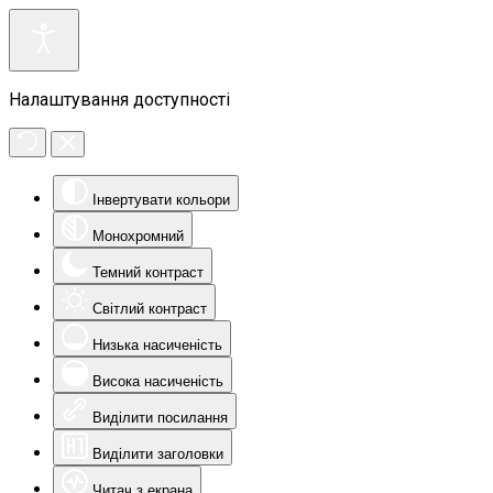
Налаштування доступності
Інвертувати кольори
Монохромний
Темний контраст
Світлий контраст
Низька насиченість
Висока насиченість
Виділити посилання
Виділити заголовки
Читач з екрана