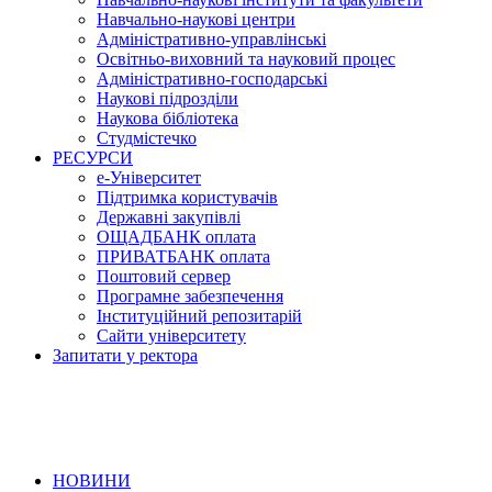
Навчально-наукові центри
Адміністративно-управлінські
Освітньо-виховний та науковий процес
Адміністративно-господарські
Наукові підрозділи
Наукова бібліотека
Студмістечко
РЕСУРСИ
е-Університет
Підтримка користувачів
Державні закупівлі
ОЩАДБАНК оплата
ПРИВАТБАНК оплата
Поштовий сервер
Програмне забезпечення
Інституційний репозитарій
Сайти університету
Запитати у ректора
НОВИНИ