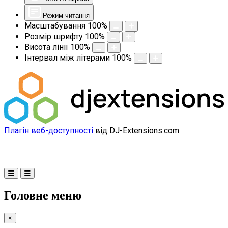
Режим читання
Масштабування
100
%
Розмір шрифту
100
%
Висота лінії
100
%
Інтервал між літерами
100
%
Плагін веб-доступності
від DJ-Extensions.com
Головне меню
×