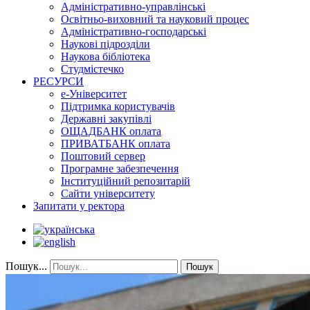
Адміністративно-управлінські
Освітньо-виховний та науковий процес
Адміністративно-господарські
Наукові підрозділи
Наукова бібліотека
Студмістечко
РЕСУРСИ
е-Університет
Підтримка користувачів
Державні закупівлі
ОЩАДБАНК оплата
ПРИВАТБАНК оплата
Поштовий сервер
Програмне забезпечення
Інституційний репозитарій
Сайти університету
Запитати у ректора
Пошук...
Пошук