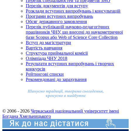
Перелік спеціальностей та предметів ЗНО
Перелік документів для вступу
Розклади вступних випробувань і консультацій
Програми вступних випробувань
Обсяг державного замовлення
Перелік публікацій науково-педагогічних
працівників ЧНУ, що внесені до наукометричної
бази Scopus або Web of Science Core Collection
Вступ до магістратури
Вартість навчання
Структура приймальної комісії
Олімпіада ЧНУ 2018
Результати вступних випробувань і творчих
конкурсів
Рейтингові списки
Рекомендовані до зарахування
© 2006 - 2026
Черкаський національний університет імені
Богдана Хмельницького