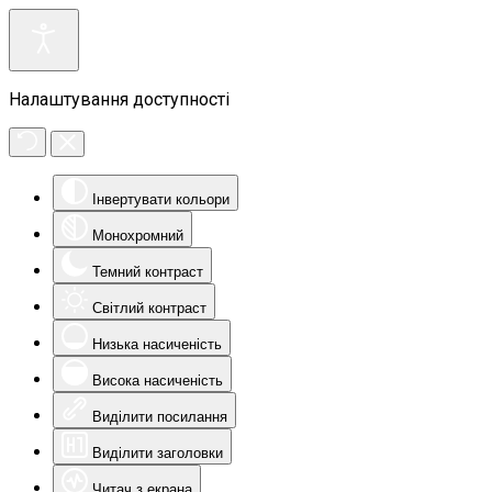
Налаштування доступності
Інвертувати кольори
Монохромний
Темний контраст
Світлий контраст
Низька насиченість
Висока насиченість
Виділити посилання
Виділити заголовки
Читач з екрана