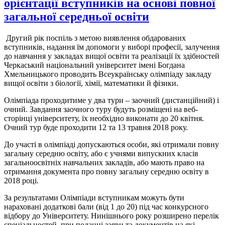
орієнтації вступників на основі повної
загальної середньої освіти
Другий рік поспіль з метою виявлення обдарованих
вступників, надання їм допомоги у виборі професії, залучення
до навчання у закладах вищої освіти та реалізації їх здібностей
Черкаський національний університет імені Богдана
Хмельницького проводить Всеукраїнську олімпіаду закладу
вищої освіти з біології, хімії, математики й фізики.
Олімпіада проходитиме у два тури – заочний (дистанційний) і
очний. Завдання заочного туру будуть розміщені на веб-
сторінці університету, їх необхідно виконати до 20 квітня.
Очний тур буде проходити 12 та 13 травня 2018 року.
До участі в олімпіаді допускаються особи, які отримали повну
загальну середню освіту, або є учнями випускних класів
загальноосвітніх навчальних закладів, або мають право на
отримання документа про повну загальну середню освіту в
2018 році.
За результатами Олімпіади вступникам можуть бути
нараховані додаткові бали (від 1 до 20) під час конкурсного
відбору до Університету. Нинішнього року розширено перелік
спеціальностей, при поданні заяви та документів на які