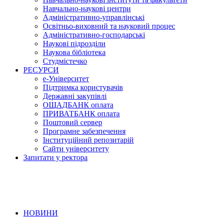
Навчально-наукові центри
Адміністративно-управлінські
Освітньо-виховний та науковий процес
Адміністративно-господарські
Наукові підрозділи
Наукова бібліотека
Студмістечко
РЕСУРСИ
е-Університет
Підтримка користувачів
Державні закупівлі
ОЩАДБАНК оплата
ПРИВАТБАНК оплата
Поштовий сервер
Програмне забезпечення
Інституційний репозитарій
Сайти університету
Запитати у ректора
НОВИНИ