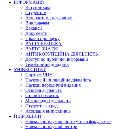
ІНФОРМАЦІЯ
Вступникам
Студентам
Аспірантам і науковцям
Викладачам
Вакансії
Документи
Цікаво про науку
ВАША БЕЗПЕКА
ВАРТО ЗНАТИ!
АНТИКОРУПЦІЙНА ДІЯЛЬНІСТЬ
Доступ до публічної інформації
Телефонний довідник
УНІВЕРСИТЕТ
Портрет ЧНУ
Наукова й інноваційна діяльність
Наукові періодичні видання
Освітня діяльність
Сталий розвиток
Міжнародна діяльність
Студентська рада
Асоціація випускників
ПІДРОЗДІЛИ
Навчально-наукові інститути та факультети
Навчально-наукові центри