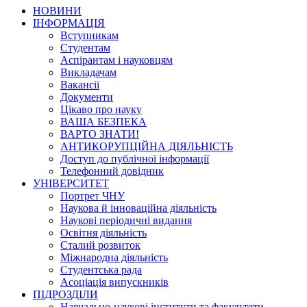
НОВИНИ
ІНФОРМАЦІЯ
Вступникам
Студентам
Аспірантам і науковцям
Викладачам
Вакансії
Документи
Цікаво про науку
ВАША БЕЗПЕКА
ВАРТО ЗНАТИ!
АНТИКОРУПЦІЙНА ДІЯЛЬНІСТЬ
Доступ до публічної інформації
Телефонний довідник
УНІВЕРСИТЕТ
Портрет ЧНУ
Наукова й інноваційна діяльність
Наукові періодичні видання
Освітня діяльність
Сталий розвиток
Міжнародна діяльність
Студентська рада
Асоціація випускників
ПІДРОЗДІЛИ
Навчально-наукові інститути та факультети