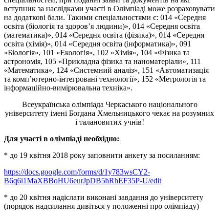
вступник за наслідками участі в Олімпіаді може розраховувати
на додаткові бали. Такими спеціальностями є: 014 «Середня
освіта (біологія та здоров’я людини)», 014 «Середня освіта
(математика)», 014 «Середня освіта (фізика)», 014 «Середня
освіта (хімія)», 014 «Середня освіта (інформатика)», 091
«Біологія», 101 «Екологія», 102 «Хімія», 104 «Фізика та
астрономія, 105 «Прикладна фізика та наноматеріали», 111
«Математика», 124 «Системний аналіз», 151 «Автоматизація
та комп’ютерно-інтегровані технології», 152 «Метрологія та
інформаційно-вимірювальна техніка».
Всеукраїнська олімпіада Черкаського національного
університету імені Богдана Хмельницького чекає на розумних
і талановитих учнів!
Для участі в олімпіаді необхідно:
* до 19 квітня 2018 року заповнити анкету за посиланням:
https://docs.google.com/forms/d/1y783wsCY2-
B6q6i1MaXBBoHU6eurJpDB5hRhEF35P-U/edit
* до 20 квітня надіслати виконані завдання до університету
(порядок надсилання дивіться у положенні про олімпіаду)