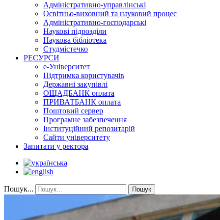
Адміністративно-управлінські
Освітньо-виховний та науковий процес
Адміністративно-господарські
Наукові підрозділи
Наукова бібліотека
Студмістечко
РЕСУРСИ
е-Університет
Підтримка користувачів
Державні закупівлі
ОЩАДБАНК оплата
ПРИВАТБАНК оплата
Поштовий сервер
Програмне забезпечення
Інституційний репозитарій
Сайти університету
Запитати у ректора
Пошук...
Пошук