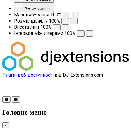
Режим читання
Масштабування
100
%
Розмір шрифту
100
%
Висота лінії
100
%
Інтервал між літерами
100
%
Плагін веб-доступності
від DJ-Extensions.com
Головне меню
×