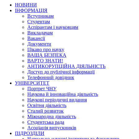
НОВИНИ
ІНФОРМАЦІЯ
Вступникам
Студентам
Аспірантам і науковцям
Викладачам
Вакансії
Документи
Цікаво про науку
ВАША БЕЗПЕКА
ВАРТО ЗНАТИ!
АНТИКОРУПЦІЙНА ДІЯЛЬНІСТЬ
Доступ до публічної інформації
Телефонний довідник
УНІВЕРСИТЕТ
Портрет ЧНУ
Наукова й інноваційна діяльність
Наукові періодичні видання
Освітня діяльність
Сталий розвиток
Міжнародна діяльність
Студентська рада
Асоціація випускників
ПІДРОЗДІЛИ
Навчально-наукові інститути та факультети