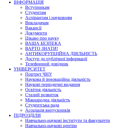
ІНФОРМАЦІЯ
Вступникам
Студентам
Аспірантам і науковцям
Викладачам
Вакансії
Документи
Цікаво про науку
ВАША БЕЗПЕКА
ВАРТО ЗНАТИ!
АНТИКОРУПЦІЙНА ДІЯЛЬНІСТЬ
Доступ до публічної інформації
Телефонний довідник
УНІВЕРСИТЕТ
Портрет ЧНУ
Наукова й інноваційна діяльність
Наукові періодичні видання
Освітня діяльність
Сталий розвиток
Міжнародна діяльність
Студентська рада
Асоціація випускників
ПІДРОЗДІЛИ
Навчально-наукові інститути та факультети
Навчально-наукові центри