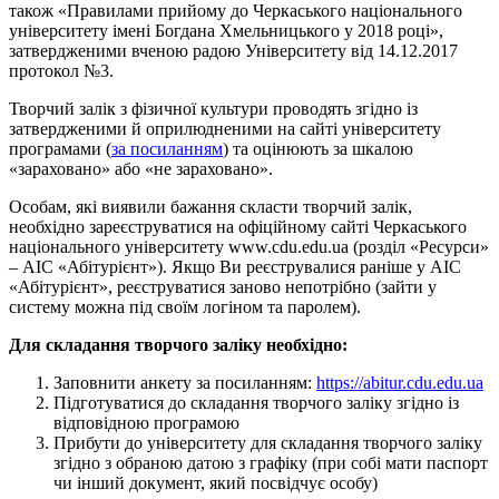
також «Правилами прийому до Черкаського національного
університету імені Богдана Хмельницького у 2018 році»,
затвердженими вченою радою Університету від 14.12.2017
протокол №3.
Творчий залік з фізичної культури проводять згідно із
затвердженими й оприлюдненими на сайті університету
програмами (
за посиланням
) та оцінюють за шкалою
«зараховано» або «не зараховано».
Особам, які виявили бажання скласти творчий залік,
необхідно зареєструватися на офіційному сайті Черкаського
національного університету www.cdu.edu.ua (розділ «Ресурси»
– АІС «Абітурієнт»). Якщо Ви реєструвалися раніше у АІС
«Абітурієнт», реєструватися заново непотрібно (зайти у
систему можна під своїм логіном та паролем).
Для складання творчого заліку необхідно:
Заповнити анкету за посиланням:
https://abitur.cdu.edu.ua
Підготуватися до складання творчого заліку згідно із
відповідною програмою
Прибути до університету для складання творчого заліку
згідно з обраною датою з графіку (при собі мати паспорт
чи інший документ, який посвідчує особу)