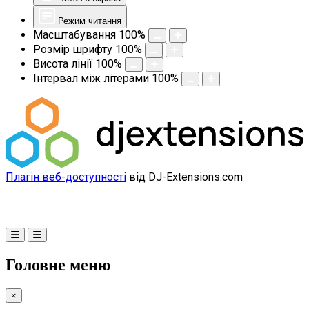
Режим читання
Масштабування
100
%
Розмір шрифту
100
%
Висота лінії
100
%
Інтервал між літерами
100
%
Плагін веб-доступності
від DJ-Extensions.com
Головне меню
×