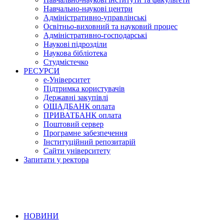
Навчально-наукові центри
Адміністративно-управлінські
Освітньо-виховний та науковий процес
Адміністративно-господарські
Наукові підрозділи
Наукова бібліотека
Студмістечко
РЕСУРСИ
е-Університет
Підтримка користувачів
Державні закупівлі
ОЩАДБАНК оплата
ПРИВАТБАНК оплата
Поштовий сервер
Програмне забезпечення
Інституційний репозитарій
Сайти університету
Запитати у ректора
НОВИНИ