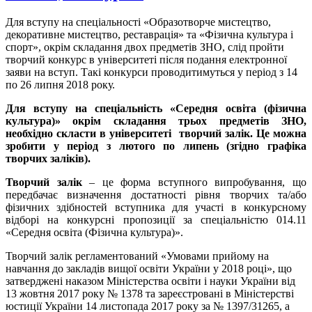
Для вступу на спеціальності «Образотворче мистецтво,
декоративне мистецтво, реставрація» та «Фізична культура і
спорт», окрім складання двох предметів ЗНО, слід пройти
творчий конкурс в університеті після подання електронної
заяви на вступ. Такі конкурси проводитимуться у період з 14
по 26 липня 2018 року.
Для вступу на спеціальність «Середня освіта (фізична
культура)» окрім складання трьох предметів ЗНО,
необхідно скласти в університеті творчий залік. Це можна
зробити у період з лютого по липень (згідно графіка
творчих заліків).
Творчий залік
– це форма вступного випробування, що
передбачає визначення достатності рівня творчих та/або
фізичних здібностей вступника для участі в конкурсному
відборі на конкурсні пропозиції за спеціальністю 014.11
«Середня освіта (Фізична культура)».
Творчий залік регламентований «Умовами прийому на
навчання до закладів вищої освіти України у 2018 році», що
затверджені наказом Міністерства освіти і науки України від
13 жовтня 2017 року № 1378 та зареєстровані в Міністерстві
юстиції України 14 листопада 2017 року за № 1397/31265, а