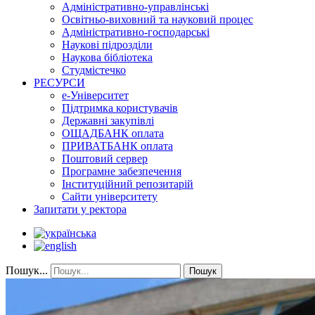
Адміністративно-управлінські
Освітньо-виховний та науковий процес
Адміністративно-господарські
Наукові підрозділи
Наукова бібліотека
Студмістечко
РЕСУРСИ
е-Університет
Підтримка користувачів
Державні закупівлі
ОЩАДБАНК оплата
ПРИВАТБАНК оплата
Поштовий сервер
Програмне забезпечення
Інституційний репозитарій
Сайти університету
Запитати у ректора
Пошук...
Пошук