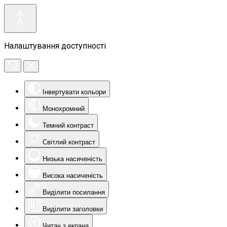
Налаштування доступності
Інвертувати кольори
Монохромний
Темний контраст
Світлий контраст
Низька насиченість
Висока насиченість
Виділити посилання
Виділити заголовки
Читач з екрана