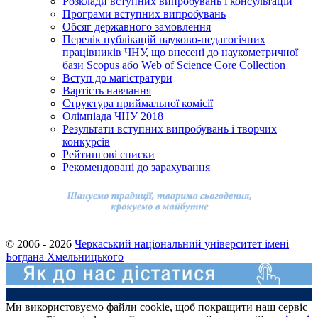
Розклади вступних випробувань і консультацій
Програми вступних випробувань
Обсяг державного замовлення
Перелік публікацій науково-педагогічних
працівників ЧНУ, що внесені до наукометричної
бази Scopus або Web of Science Core Collection
Вступ до магістратури
Вартість навчання
Структура приймальної комісії
Олімпіада ЧНУ 2018
Результати вступних випробувань і творчих
конкурсів
Рейтингові списки
Рекомендовані до зарахування
© 2006 - 2026
Черкаський національний університет імені
Богдана Хмельницького
Ми використовуємо файли cookie, щоб покращити наш сервіс