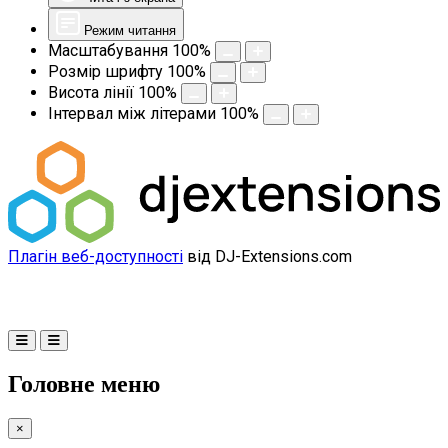
Режим читання
Масштабування
100
%
Розмір шрифту
100
%
Висота лінії
100
%
Інтервал між літерами
100
%
Плагін веб-доступності
від DJ-Extensions.com
Головне меню
×