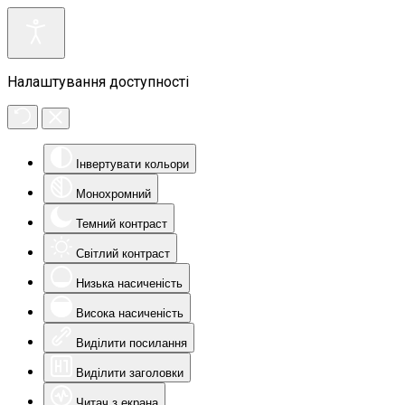
Налаштування доступності
Інвертувати кольори
Монохромний
Темний контраст
Світлий контраст
Низька насиченість
Висока насиченість
Виділити посилання
Виділити заголовки
Читач з екрана