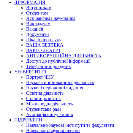
ІНФОРМАЦІЯ
Вступникам
Студентам
Аспірантам і науковцям
Викладачам
Вакансії
Документи
Цікаво про науку
ВАША БЕЗПЕКА
ВАРТО ЗНАТИ!
АНТИКОРУПЦІЙНА ДІЯЛЬНІСТЬ
Доступ до публічної інформації
Телефонний довідник
УНІВЕРСИТЕТ
Портрет ЧНУ
Наукова й інноваційна діяльність
Наукові періодичні видання
Освітня діяльність
Сталий розвиток
Міжнародна діяльність
Студентська рада
Асоціація випускників
ПІДРОЗДІЛИ
Навчально-наукові інститути та факультети
Навчально-наукові центри