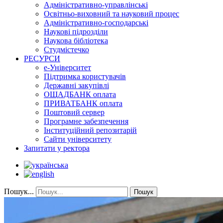
Адміністративно-управлінські
Освітньо-виховний та науковий процес
Адміністративно-господарські
Наукові підрозділи
Наукова бібліотека
Студмістечко
РЕСУРСИ
е-Університет
Підтримка користувачів
Державні закупівлі
ОЩАДБАНК оплата
ПРИВАТБАНК оплата
Поштовий сервер
Програмне забезпечення
Інституційний репозитарій
Сайти університету
Запитати у ректора
Пошук...
Пошук