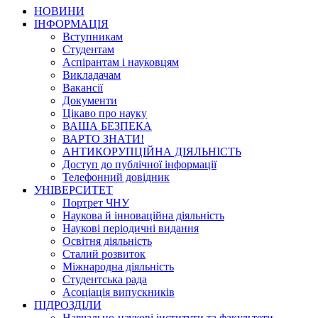
НОВИНИ
ІНФОРМАЦІЯ
Вступникам
Студентам
Аспірантам і науковцям
Викладачам
Вакансії
Документи
Цікаво про науку
ВАША БЕЗПЕКА
ВАРТО ЗНАТИ!
АНТИКОРУПЦІЙНА ДІЯЛЬНІСТЬ
Доступ до публічної інформації
Телефонний довідник
УНІВЕРСИТЕТ
Портрет ЧНУ
Наукова й інноваційна діяльність
Наукові періодичні видання
Освітня діяльність
Сталий розвиток
Міжнародна діяльність
Студентська рада
Асоціація випускників
ПІДРОЗДІЛИ
Навчально-наукові інститути та факультети