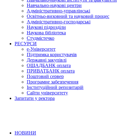
Навчально-наукові центри
Адміністративно-управлінські
Освітньо-виховний та науковий процес
Адміністративно-господарські
Наукові підрозділи
Наукова бібліотека
Студмістечко
РЕСУРСИ
е-Університет
Підтримка користувачів
Державні закупівлі
ОЩАДБАНК оплата
ПРИВАТБАНК оплата
Поштовий сервер
Програмне забезпечення
Інституційний репозитарій
Сайти університету
Запитати у ректора
НОВИНИ