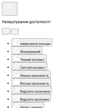
Налаштування доступності
Інвертувати кольори
Монохромний
Темний контраст
Світлий контраст
Низька насиченість
Висока насиченість
Виділити посилання
Виділити заголовки
Читач з екрана