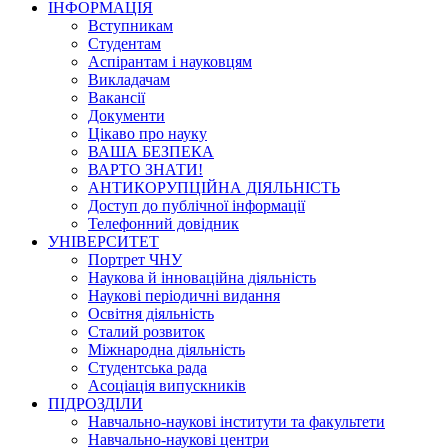
ІНФОРМАЦІЯ
Вступникам
Студентам
Аспірантам і науковцям
Викладачам
Вакансії
Документи
Цікаво про науку
ВАША БЕЗПЕКА
ВАРТО ЗНАТИ!
АНТИКОРУПЦІЙНА ДІЯЛЬНІСТЬ
Доступ до публічної інформації
Телефонний довідник
УНІВЕРСИТЕТ
Портрет ЧНУ
Наукова й інноваційна діяльність
Наукові періодичні видання
Освітня діяльність
Сталий розвиток
Міжнародна діяльність
Студентська рада
Асоціація випускників
ПІДРОЗДІЛИ
Навчально-наукові інститути та факультети
Навчально-наукові центри