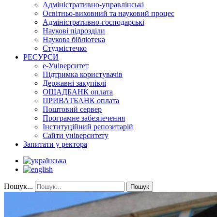
Адміністративно-управлінські
Освітньо-виховний та науковий процес
Адміністративно-господарські
Наукові підрозділи
Наукова бібліотека
Студмістечко
РЕСУРСИ
е-Університет
Підтримка користувачів
Державні закупівлі
ОЩАДБАНК оплата
ПРИВАТБАНК оплата
Поштовий сервер
Програмне забезпечення
Інституційний репозитарій
Сайти університету
Запитати у ректора
Пошук...
Пошук