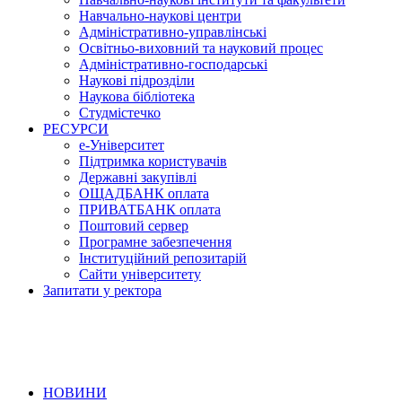
Навчально-наукові центри
Адміністративно-управлінські
Освітньо-виховний та науковий процес
Адміністративно-господарські
Наукові підрозділи
Наукова бібліотека
Студмістечко
РЕСУРСИ
е-Університет
Підтримка користувачів
Державні закупівлі
ОЩАДБАНК оплата
ПРИВАТБАНК оплата
Поштовий сервер
Програмне забезпечення
Інституційний репозитарій
Сайти університету
Запитати у ректора
НОВИНИ