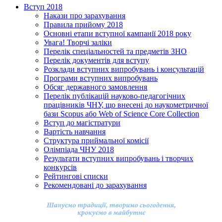
Вступ 2018
Накази про зарахування
Правила прийому 2018
Основні етапи вступної кампанії 2018 року
Увага! Творчі заліки
Перелік спеціальностей та предметів ЗНО
Перелік документів для вступу
Розклади вступних випробувань і консультацій
Програми вступних випробувань
Обсяг державного замовлення
Перелік публікацій науково-педагогічних
працівників ЧНУ, що внесені до наукометричної
бази Scopus або Web of Science Core Collection
Вступ до магістратури
Вартість навчання
Структура приймальної комісії
Олімпіада ЧНУ 2018
Результати вступних випробувань і творчих
конкурсів
Рейтингові списки
Рекомендовані до зарахування