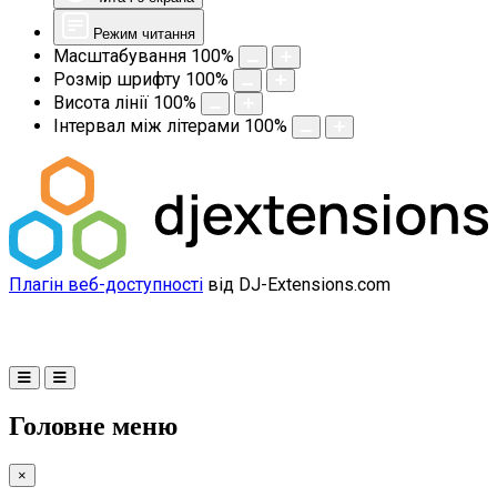
Режим читання
Масштабування
100
%
Розмір шрифту
100
%
Висота лінії
100
%
Інтервал між літерами
100
%
Плагін веб-доступності
від DJ-Extensions.com
Головне меню
×