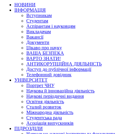
НОВИНИ
ІНФОРМАЦІЯ
Вступникам
Студентам
Аспірантам і науковцям
Викладачам
Вакансії
Документи
Цікаво про науку
ВАША БЕЗПЕКА
ВАРТО ЗНАТИ!
АНТИКОРУПЦІЙНА ДІЯЛЬНІСТЬ
Доступ до публічної інформації
Телефонний довідник
УНІВЕРСИТЕТ
Портрет ЧНУ
Наукова й інноваційна діяльність
Наукові періодичні видання
Освітня діяльність
Сталий розвиток
Міжнародна діяльність
Студентська рада
Асоціація випускників
ПІДРОЗДІЛИ
Навчально-наукові інститути та факультети