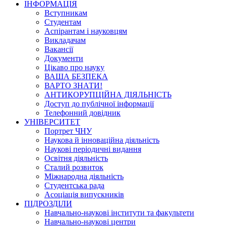
ІНФОРМАЦІЯ
Вступникам
Студентам
Аспірантам і науковцям
Викладачам
Вакансії
Документи
Цікаво про науку
ВАША БЕЗПЕКА
ВАРТО ЗНАТИ!
АНТИКОРУПЦІЙНА ДІЯЛЬНІСТЬ
Доступ до публічної інформації
Телефонний довідник
УНІВЕРСИТЕТ
Портрет ЧНУ
Наукова й інноваційна діяльність
Наукові періодичні видання
Освітня діяльність
Сталий розвиток
Міжнародна діяльність
Студентська рада
Асоціація випускників
ПІДРОЗДІЛИ
Навчально-наукові інститути та факультети
Навчально-наукові центри