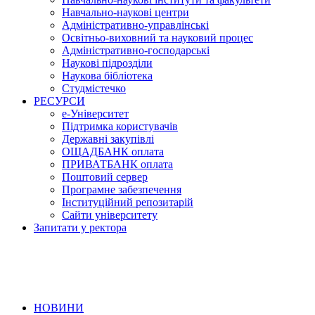
Навчально-наукові центри
Адміністративно-управлінські
Освітньо-виховний та науковий процес
Адміністративно-господарські
Наукові підрозділи
Наукова бібліотека
Студмістечко
РЕСУРСИ
е-Університет
Підтримка користувачів
Державні закупівлі
ОЩАДБАНК оплата
ПРИВАТБАНК оплата
Поштовий сервер
Програмне забезпечення
Інституційний репозитарій
Сайти університету
Запитати у ректора
НОВИНИ