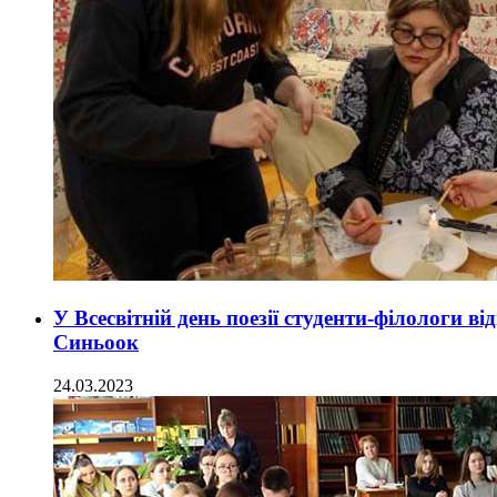
У Всесвітній день поезії студенти-філологи в
Синьоок
24.03.2023