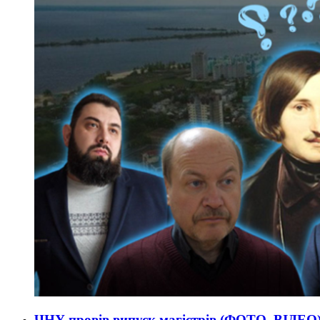
ЧНУ провів випуск магістрів (ФОТО, ВІДЕО