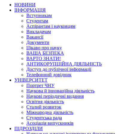
НОВИНИ
ІНФОРМАЦІЯ
Вступникам
Студентам
Аспірантам і науковцям
Викладачам
Вакансії
Документи
Цікаво про науку
ВАША БЕЗПЕКА
ВАРТО ЗНАТИ!
АНТИКОРУПЦІЙНА ДІЯЛЬНІСТЬ
Доступ до публічної інформації
Телефонний довідник
УНІВЕРСИТЕТ
Портрет ЧНУ
Наукова й інноваційна діяльність
Наукові періодичні видання
Освітня діяльність
Сталий розвиток
Міжнародна діяльність
Студентська рада
Асоціація випускників
ПІДРОЗДІЛИ
Навчально-наукові інститути та факультети