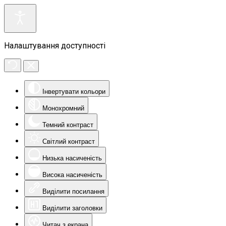
Налаштування доступності
Інвертувати кольори
Монохромний
Темний контраст
Світлий контраст
Низька насиченість
Висока насиченість
Виділити посилання
Виділити заголовки
Читач з екрана