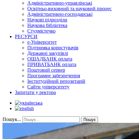
Адміністративно-управлінські
Освітньо-виховний та науковий процес
Адміністративно-господарські
Наукові підрозділи
Наукова бібліотека
Студмістечко
РЕСУРСИ
е-Університет
Підтримка користувачів
Державні закупівлі
ОЩАДБАНК оплата
ПРИВАТБАНК оплата
Поштовий сервер
Програмне забезпечення
Інституційний репозитарій
Сайти університету
Запитати у ректора
Пошук...
Пошук