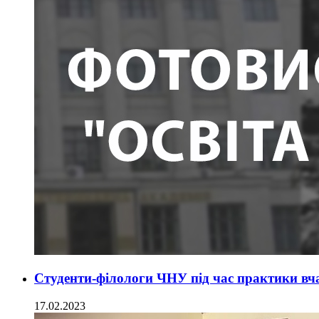
Студенти-філологи ЧНУ під час практики вчат
17.02.2023