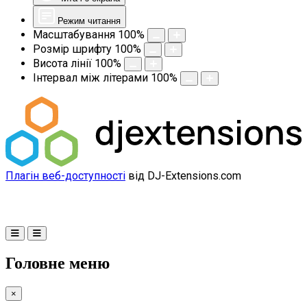
Режим читання
Масштабування
100
%
Розмір шрифту
100
%
Висота лінії
100
%
Інтервал між літерами
100
%
Плагін веб-доступності
від DJ-Extensions.com
Головне меню
×