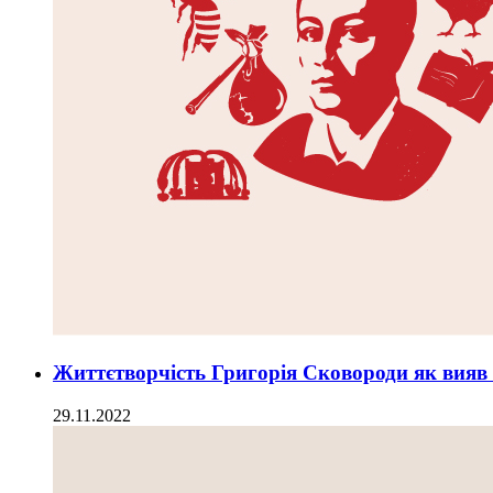
Життєтворчість Григорія Сковороди як вияв 
29.11.2022