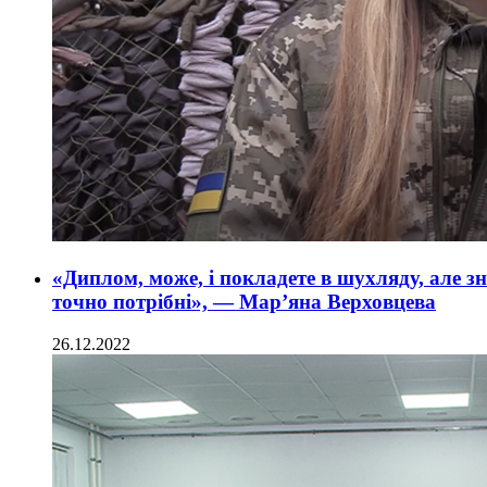
«Диплом, може, і покладете в шухляду, але зн
точно потрібні», — Мар’яна Верховцева
26.12.2022