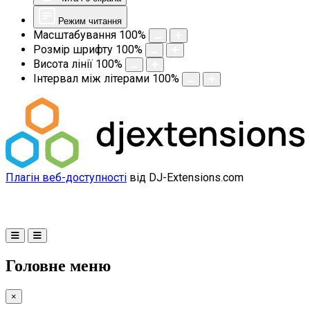
Режим читання
Масштабування
100
%
Розмір шрифту
100
%
Висота лінії
100
%
Інтервал між літерами
100
%
Плагін веб-доступності
від DJ-Extensions.com
Головне меню
×