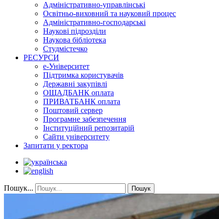
Адміністративно-управлінські
Освітньо-виховний та науковий процес
Адміністративно-господарські
Наукові підрозділи
Наукова бібліотека
Студмістечко
РЕСУРСИ
е-Університет
Підтримка користувачів
Державні закупівлі
ОЩАДБАНК оплата
ПРИВАТБАНК оплата
Поштовий сервер
Програмне забезпечення
Інституційний репозитарій
Сайти університету
Запитати у ректора
Пошук...
Пошук