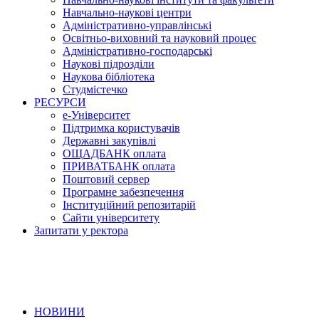
Навчально-наукові центри
Адміністративно-управлінські
Освітньо-виховний та науковий процес
Адміністративно-господарські
Наукові підрозділи
Наукова бібліотека
Студмістечко
РЕСУРСИ
е-Університет
Підтримка користувачів
Державні закупівлі
ОЩАДБАНК оплата
ПРИВАТБАНК оплата
Поштовий сервер
Програмне забезпечення
Інституційний репозитарій
Сайти університету
Запитати у ректора
НОВИНИ