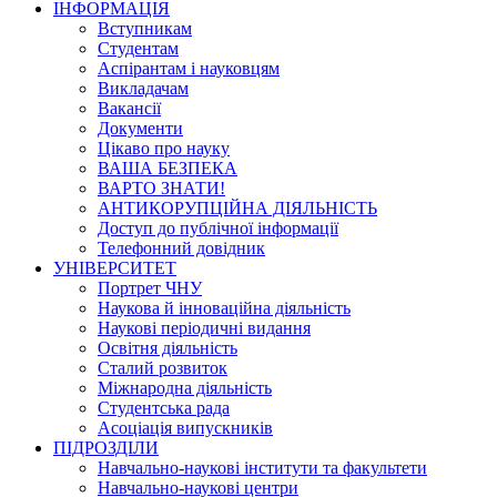
ІНФОРМАЦІЯ
Вступникам
Студентам
Аспірантам і науковцям
Викладачам
Вакансії
Документи
Цікаво про науку
ВАША БЕЗПЕКА
ВАРТО ЗНАТИ!
АНТИКОРУПЦІЙНА ДІЯЛЬНІСТЬ
Доступ до публічної інформації
Телефонний довідник
УНІВЕРСИТЕТ
Портрет ЧНУ
Наукова й інноваційна діяльність
Наукові періодичні видання
Освітня діяльність
Сталий розвиток
Міжнародна діяльність
Студентська рада
Асоціація випускників
ПІДРОЗДІЛИ
Навчально-наукові інститути та факультети
Навчально-наукові центри