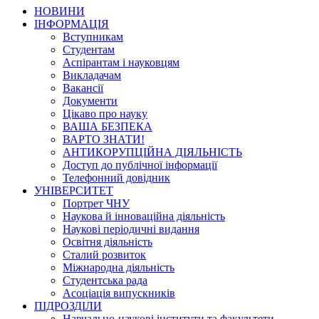
НОВИНИ
ІНФОРМАЦІЯ
Вступникам
Студентам
Аспірантам і науковцям
Викладачам
Вакансії
Документи
Цікаво про науку
ВАША БЕЗПЕКА
ВАРТО ЗНАТИ!
АНТИКОРУПЦІЙНА ДІЯЛЬНІСТЬ
Доступ до публічної інформації
Телефонний довідник
УНІВЕРСИТЕТ
Портрет ЧНУ
Наукова й інноваційна діяльність
Наукові періодичні видання
Освітня діяльність
Сталий розвиток
Міжнародна діяльність
Студентська рада
Асоціація випускників
ПІДРОЗДІЛИ
Навчально-наукові інститути та факультети