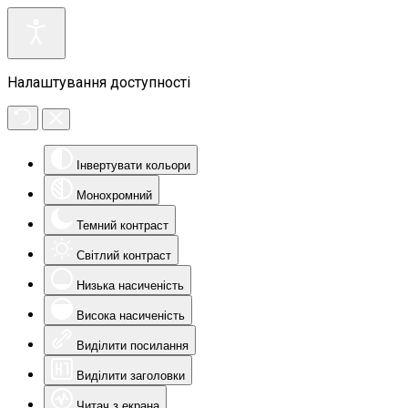
Налаштування доступності
Інвертувати кольори
Монохромний
Темний контраст
Світлий контраст
Низька насиченість
Висока насиченість
Виділити посилання
Виділити заголовки
Читач з екрана