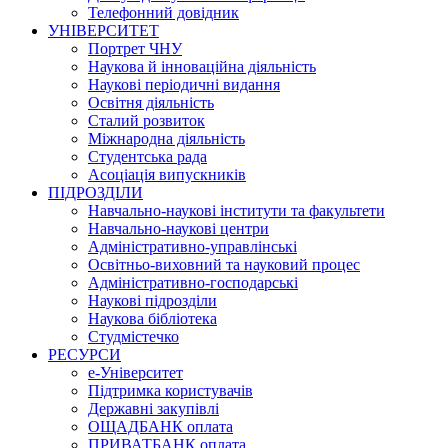
Телефонний довідник
УНІВЕРСИТЕТ
Портрет ЧНУ
Наукова й інноваційна діяльність
Наукові періодичні видання
Освітня діяльність
Сталий розвиток
Міжнародна діяльність
Студентська рада
Асоціація випускників
ПІДРОЗДІЛИ
Навчально-наукові інститути та факультети
Навчально-наукові центри
Адміністративно-управлінські
Освітньо-виховний та науковий процес
Адміністративно-господарські
Наукові підрозділи
Наукова бібліотека
Студмістечко
РЕСУРСИ
е-Університет
Підтримка користувачів
Державні закупівлі
ОЩАДБАНК оплата
ПРИВАТБАНК оплата