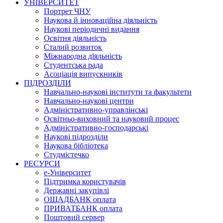
УНІВЕРСИТЕТ
Портрет ЧНУ
Наукова й інноваційна діяльність
Наукові періодичні видання
Освітня діяльність
Сталий розвиток
Міжнародна діяльність
Студентська рада
Асоціація випускників
ПІДРОЗДІЛИ
Навчально-наукові інститути та факультети
Навчально-наукові центри
Адміністративно-управлінські
Освітньо-виховний та науковий процес
Адміністративно-господарські
Наукові підрозділи
Наукова бібліотека
Студмістечко
РЕСУРСИ
е-Університет
Підтримка користувачів
Державні закупівлі
ОЩАДБАНК оплата
ПРИВАТБАНК оплата
Поштовий сервер