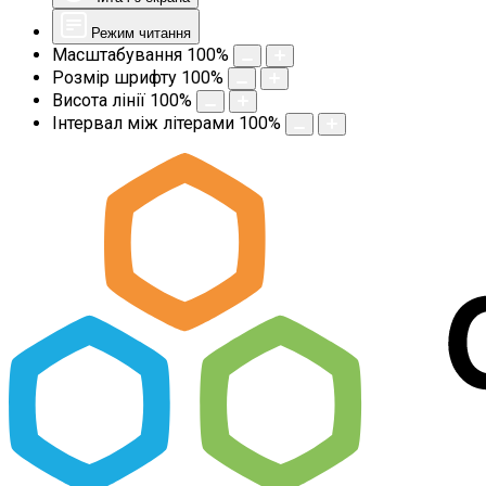
Режим читання
Масштабування
100
%
Розмір шрифту
100
%
Висота лінії
100
%
Інтервал між літерами
100
%