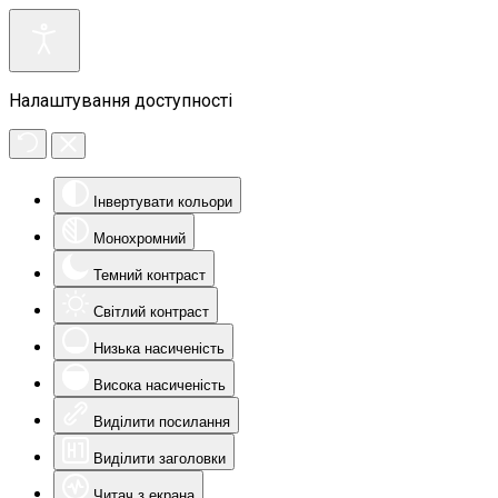
Налаштування доступності
Інвертувати кольори
Монохромний
Темний контраст
Світлий контраст
Низька насиченість
Висока насиченість
Виділити посилання
Виділити заголовки
Читач з екрана