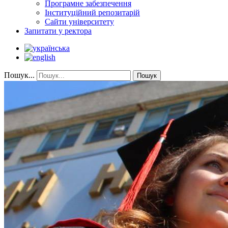
Програмне забезпечення
Інституційний репозитарій
Сайти університету
Запитати у ректора
Пошук...
Пошук