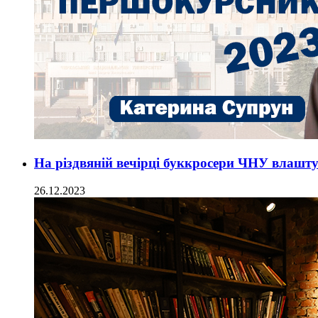
На різдвяній вечірці буккросери ЧНУ влашт
26.12.2023