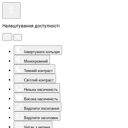
Налаштування доступності
Інвертувати кольори
Монохромний
Темний контраст
Світлий контраст
Низька насиченість
Висока насиченість
Виділити посилання
Виділити заголовки
Читач з екрана