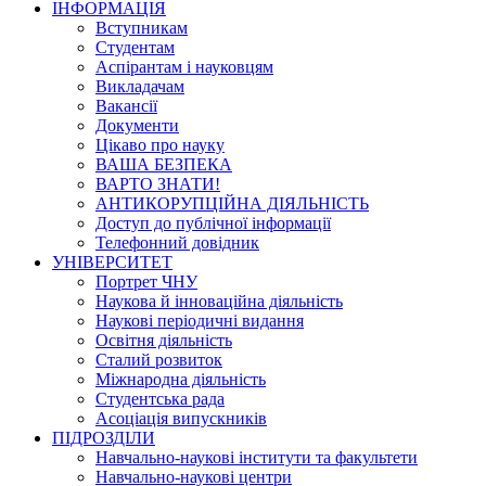
ІНФОРМАЦІЯ
Вступникам
Студентам
Аспірантам і науковцям
Викладачам
Вакансії
Документи
Цікаво про науку
ВАША БЕЗПЕКА
ВАРТО ЗНАТИ!
АНТИКОРУПЦІЙНА ДІЯЛЬНІСТЬ
Доступ до публічної інформації
Телефонний довідник
УНІВЕРСИТЕТ
Портрет ЧНУ
Наукова й інноваційна діяльність
Наукові періодичні видання
Освітня діяльність
Сталий розвиток
Міжнародна діяльність
Студентська рада
Асоціація випускників
ПІДРОЗДІЛИ
Навчально-наукові інститути та факультети
Навчально-наукові центри