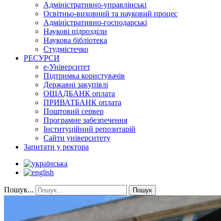
Адміністративно-управлінські
Освітньо-виховний та науковий процес
Адміністративно-господарські
Наукові підрозділи
Наукова бібліотека
Студмістечко
РЕСУРСИ
е-Університет
Підтримка користувачів
Державні закупівлі
ОЩАДБАНК оплата
ПРИВАТБАНК оплата
Поштовий сервер
Програмне забезпечення
Інституційний репозитарій
Сайти університету
Запитати у ректора
Пошук...
Пошук