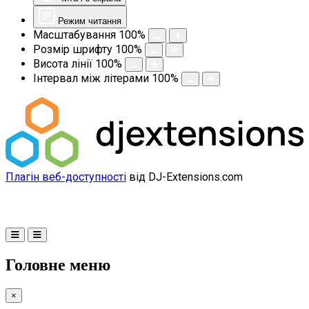
Режим читання
Масштабування
100
%
Розмір шрифту
100
%
Висота лінії
100
%
Інтервал між літерами
100
%
Плагін веб-доступності
від DJ-Extensions.com
Головне меню
×