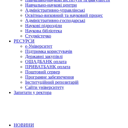
Навчально-наукові центри
Адміністративно-управлінські
Освітньо-виховний та науковий процес
Адміністративно-господарські
Наукові підрозділи
Наукова бібліотека
Студмістечко
РЕСУРСИ
е-Університет
Підтримка користувачів
Державні закупівлі
ОЩАДБАНК оплата
ПРИВАТБАНК оплата
Поштовий сервер
Програмне забезпечення
Інституційний репозитарій
Сайти університету
Запитати у ректора
НОВИНИ