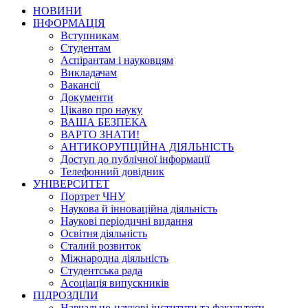
НОВИНИ
ІНФОРМАЦІЯ
Вступникам
Студентам
Аспірантам і науковцям
Викладачам
Вакансії
Документи
Цікаво про науку
ВАША БЕЗПЕКА
ВАРТО ЗНАТИ!
АНТИКОРУПЦІЙНА ДІЯЛЬНІСТЬ
Доступ до публічної інформації
Телефонний довідник
УНІВЕРСИТЕТ
Портрет ЧНУ
Наукова й інноваційна діяльність
Наукові періодичні видання
Освітня діяльність
Сталий розвиток
Міжнародна діяльність
Студентська рада
Асоціація випускників
ПІДРОЗДІЛИ
Навчально-наукові інститути та факультети