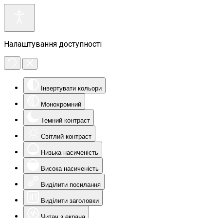
Налаштування доступності
Інвертувати кольори
Монохромний
Темний контраст
Світлий контраст
Низька насиченість
Висока насиченість
Виділити посилання
Виділити заголовки
Читач з екрана