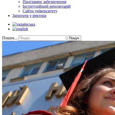
Програмне забезпечення
Інституційний репозитарій
Сайти університету
Запитати у ректора
Пошук...
Пошук