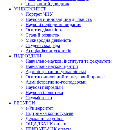
Телефонний довідник
УНІВЕРСИТЕТ
Портрет ЧНУ
Наукова й інноваційна діяльність
Наукові періодичні видання
Освітня діяльність
Сталий розвиток
Міжнародна діяльність
Студентська рада
Асоціація випускників
ПІДРОЗДІЛИ
Навчально-наукові інститути та факультети
Навчально-наукові центри
Адміністративно-управлінські
Освітньо-виховний та науковий процес
Адміністративно-господарські
Наукові підрозділи
Наукова бібліотека
Студмістечко
РЕСУРСИ
е-Університет
Підтримка користувачів
Державні закупівлі
ОЩАДБАНК оплата
ПРИВАТБАНК оплата