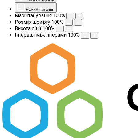
Режим читання
Масштабування
100
%
Розмір шрифту
100
%
Висота лінії
100
%
Інтервал між літерами
100
%