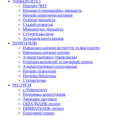
УНІВЕРСИТЕТ
Портрет ЧНУ
Наукова й інноваційна діяльність
Наукові періодичні видання
Освітня діяльність
Сталий розвиток
Міжнародна діяльність
Студентська рада
Асоціація випускників
ПІДРОЗДІЛИ
Навчально-наукові інститути та факультети
Навчально-наукові центри
Адміністративно-управлінські
Освітньо-виховний та науковий процес
Адміністративно-господарські
Наукові підрозділи
Наукова бібліотека
Студмістечко
РЕСУРСИ
е-Університет
Підтримка користувачів
Державні закупівлі
ОЩАДБАНК оплата
ПРИВАТБАНК оплата
Поштовий сервер