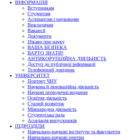
ІНФОРМАЦІЯ
Вступникам
Студентам
Аспірантам і науковцям
Викладачам
Вакансії
Документи
Цікаво про науку
ВАША БЕЗПЕКА
ВАРТО ЗНАТИ!
АНТИКОРУПЦІЙНА ДІЯЛЬНІСТЬ
Доступ до публічної інформації
Телефонний довідник
УНІВЕРСИТЕТ
Портрет ЧНУ
Наукова й інноваційна діяльність
Наукові періодичні видання
Освітня діяльність
Сталий розвиток
Міжнародна діяльність
Студентська рада
Асоціація випускників
ПІДРОЗДІЛИ
Навчально-наукові інститути та факультети
Навчально-наукові центри