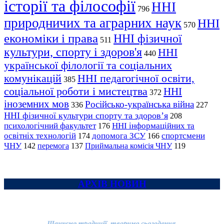
історії та філософії
ННІ
796
природничих та аграрних наук
ННІ
570
економіки і права
ННІ фізичної
511
культури, спорту і здоров'я
ННІ
440
української філології та соціальних
комунікацій
ННІ педагогічної освіти,
385
соціальної роботи і мистецтва
ННІ
372
іноземних мов
Російсько-українська війна
336
227
ННІ фізичної культури спорту та здоров’я
208
психологічний факультет
ННІ інформаційних та
176
освітніх технологій
допомога ЗСУ
спортсмени
174
166
ЧНУ
перемога
142
137
Приймальна комісія ЧНУ
119
АРХІВ НОВИН