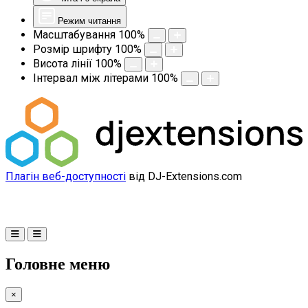
Режим читання
Масштабування
100
%
Розмір шрифту
100
%
Висота лінії
100
%
Інтервал між літерами
100
%
Плагін веб-доступності
від DJ-Extensions.com
Головне меню
×