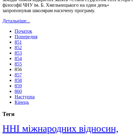
філософії ЧНУ ім. Б. Хмельницького на один день»
запропонував школярам насичену програму.
Детальніше...
Початок
Попередня
851
852
853
854
855
856
857
858
859
860
Наступна
Кінець
Теги
ННІ міжнародних відносин,