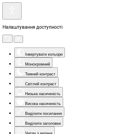
Налаштування доступності
Інвертувати кольори
Монохромний
Темний контраст
Світлий контраст
Низька насиченість
Висока насиченість
Виділити посилання
Виділити заголовки
Читач з екрана