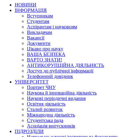
НОВИНИ
ІНФОРМАЦІЯ
Вступникам
Студентам
Аспірантам і науковцям
Викладачам
Вакансії
Документи
Цікаво про науку
ВАША БЕЗПЕКА
ВАРТО ЗНАТИ!
АНТИКОРУПЦІЙНА ДІЯЛЬНІСТЬ
Доступ до публічної інформації
Телефонний довідник
УНІВЕРСИТЕТ
Портрет ЧНУ
Наукова й інноваційна діяльність
Наукові періодичні видання
Освітня діяльність
Сталий розвиток
Міжнародна діяльність
Студентська рада
Асоціація випускників
ПІДРОЗДІЛИ
Навчально-наукові інститути та факультети