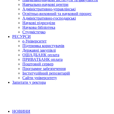
Навчально-наукові центри
Адміністративно-управлінські
Освітньо-виховний та науковий процес
Адміністративно-господарські
Наукові підрозділи
Наукова бібліотека
Студмістечко
РЕСУРСИ
е-Університет
Підтримка користувачів
Державні закупівлі
ОЩАДБАНК оплата
ПРИВАТБАНК оплата
Поштовий сервер
Програмне забезпечення
Інституційний репозитарій
Сайти університету
Запитати у ректора
НОВИНИ