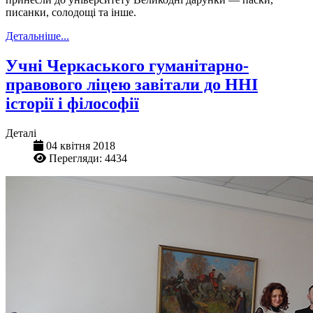
писанки, солодощі та інше.
Детальніше...
Учні Черкаського гуманітарно-
правового ліцею завітали до ННІ
історії і філософії
Деталі
04 квітня 2018
Перегляди: 4434