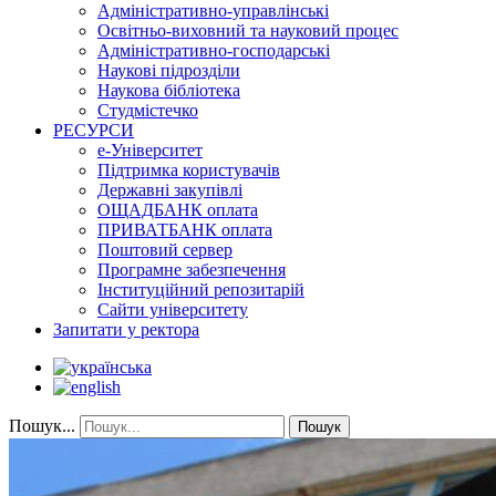
Адміністративно-управлінські
Освітньо-виховний та науковий процес
Адміністративно-господарські
Наукові підрозділи
Наукова бібліотека
Студмістечко
РЕСУРСИ
е-Університет
Підтримка користувачів
Державні закупівлі
ОЩАДБАНК оплата
ПРИВАТБАНК оплата
Поштовий сервер
Програмне забезпечення
Інституційний репозитарій
Сайти університету
Запитати у ректора
Пошук...
Пошук