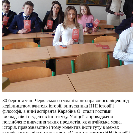
30 березня учні Черкаського гуманітарно-правового ліцею під
керівництвом вчителя історії, випускника ННІ історії і
філософії, а нині аспіранта Карабіна О. стали гостями
викладачів і студентів інституту. У ліцеї запроваджено
поглиблене вивчення таких предметів, як англійська мова,
історія, правознавство і тому колектив інституту в межах
заходів тижня відкритих занять «Стань студентом ННІ історії і