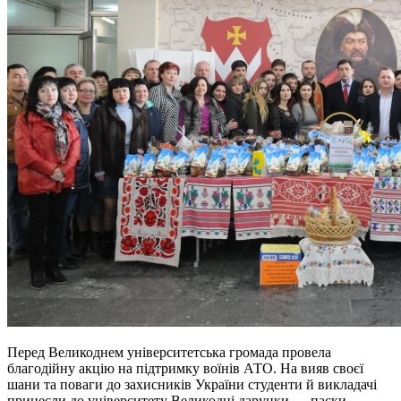
Перед Великоднем університетська громада провела
благодійну акцію на підтримку воїнів АТО. На вияв своєї
шани та поваги до захисників України студенти й викладачі
принесли до університету Великодні дарунки — паски,