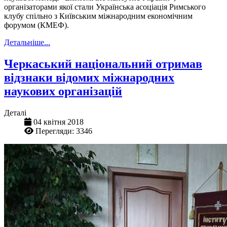
організаторами якої стали Українська асоціація Римського
клубу спільно з Київським міжнародним економічним
форумом (КМЕФ).
Детальніше...
Черкаський національний отримав
відзнаки відомих міжнародних
наукових організацій
Деталі
04 квітня 2018
Перегляди: 3346