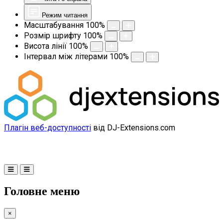
Режим читання
Масштабування
100
%
Розмір шрифту
100
%
Висота лінії
100
%
Інтервал між літерами
100
%
Плагін веб-доступності
від DJ-Extensions.com
Головне меню
×