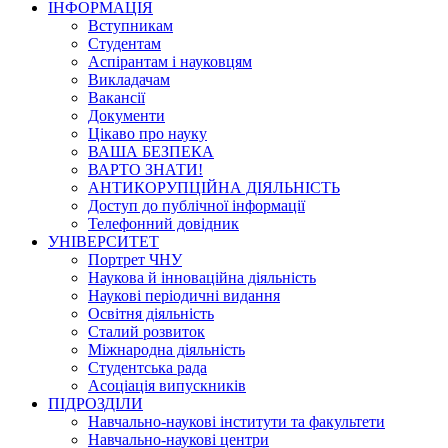
ІНФОРМАЦІЯ
Вступникам
Студентам
Аспірантам і науковцям
Викладачам
Вакансії
Документи
Цікаво про науку
ВАША БЕЗПЕКА
ВАРТО ЗНАТИ!
АНТИКОРУПЦІЙНА ДІЯЛЬНІСТЬ
Доступ до публічної інформації
Телефонний довідник
УНІВЕРСИТЕТ
Портрет ЧНУ
Наукова й інноваційна діяльність
Наукові періодичні видання
Освітня діяльність
Сталий розвиток
Міжнародна діяльність
Студентська рада
Асоціація випускників
ПІДРОЗДІЛИ
Навчально-наукові інститути та факультети
Навчально-наукові центри