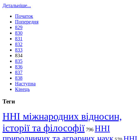
Детальніше...
Початок
Попередня
829
830
831
832
833
834
835
836
837
838
Наступна
Кінець
Теги
ННІ міжнародних відносин,
історії та філософії
ННІ
796
природничих та аграрних наук
ННІ
570