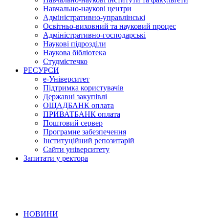
Навчально-наукові центри
Адміністративно-управлінські
Освітньо-виховний та науковий процес
Адміністративно-господарські
Наукові підрозділи
Наукова бібліотека
Студмістечко
РЕСУРСИ
е-Університет
Підтримка користувачів
Державні закупівлі
ОЩАДБАНК оплата
ПРИВАТБАНК оплата
Поштовий сервер
Програмне забезпечення
Інституційний репозитарій
Сайти університету
Запитати у ректора
НОВИНИ