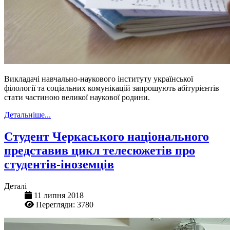
Викладачі навчально-наукового інституту української
філології та соціальних комунікацій запрошують абітурієнтів
стати частиною великої наукової родини.
Детальніше...
Студент Черкаського національного
представив цикл телесюжетів про
студентів-іноземців
Деталі
11 липня 2018
Перегляди: 3780