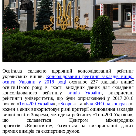
Освіта.ua складено щорічний консолідований рейтинг
українських вишів.
Консолідований рейтинг закладів вищої
освіти України у 2018 році
охоплює 237 закладів вищої
освіти.Цього року, в якості вихідних даних для складання
консолідованого рейтингу
вишів України
, використані
рейтинги університетів, що були оприлюднені у 2017-2018
роках: «
Топ-200 Україна
», «
Scopus
» та «
Бал ЗНО на контракт
»,
кожен з яких використовує різні критерії оцінювання закладів
вищої освіти.Зокрема, методика рейтингу «Топ-200 Україна»,
що складається Центром міжнародних
проектів «Євроосвіта», базується на використанні даних
прямих вимірів та експертних думок.