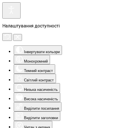
Налаштування доступності
Інвертувати кольори
Монохромний
Темний контраст
Світлий контраст
Низька насиченість
Висока насиченість
Виділити посилання
Виділити заголовки
Читач з екрана