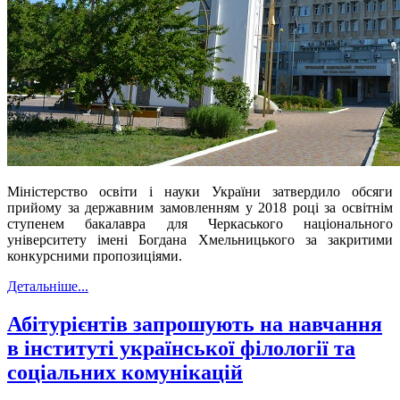
Міністерство освіти і науки України затвердило обсяги
прийому за державним замовленням у 2018 році за освітнім
ступенем бакалавра для Черкаського національного
університету імені Богдана Хмельницького за закритими
конкурсними пропозиціями.
Детальніше...
Абітурієнтів запрошують на навчання
в інституті української філології та
соціальних комунікацій