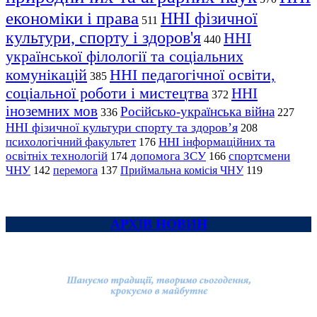
економіки і права
ННІ фізичної
511
культури, спорту і здоров'я
ННІ
440
української філології та соціальних
комунікацій
ННІ педагогічної освіти,
385
соціальної роботи і мистецтва
ННІ
372
іноземних мов
Російсько-українська війна
336
227
ННІ фізичної культури спорту та здоров’я
208
психологічний факультет
ННІ інформаційних та
176
освітніх технологій
допомога ЗСУ
спортсмени
174
166
ЧНУ
перемога
142
137
Приймальна комісія ЧНУ
119
АРХІВ НОВИН