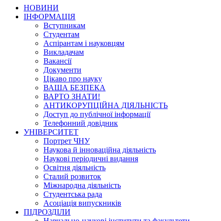
НОВИНИ
ІНФОРМАЦІЯ
Вступникам
Студентам
Аспірантам і науковцям
Викладачам
Вакансії
Документи
Цікаво про науку
ВАША БЕЗПЕКА
ВАРТО ЗНАТИ!
АНТИКОРУПЦІЙНА ДІЯЛЬНІСТЬ
Доступ до публічної інформації
Телефонний довідник
УНІВЕРСИТЕТ
Портрет ЧНУ
Наукова й інноваційна діяльність
Наукові періодичні видання
Освітня діяльність
Сталий розвиток
Міжнародна діяльність
Студентська рада
Асоціація випускників
ПІДРОЗДІЛИ
Навчально-наукові інститути та факультети