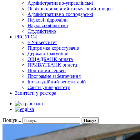
Адміністративно-управлінські
Освітньо-виховний та науковий процес
Адміністративно-господарські
Наукові підрозділи
Наукова бібліотека
Студмістечко
РЕСУРСИ
е-Університет
Підтримка користувачів
Державні закупівлі
ОЩАДБАНК оплата
ПРИВАТБАНК оплата
Поштовий сервер
Програмне забезпечення
Інституційний репозитарій
Сайти університету
Запитати у ректора
Пошук...
Пошук