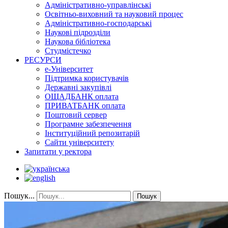
Адміністративно-управлінські
Освітньо-виховний та науковий процес
Адміністративно-господарські
Наукові підрозділи
Наукова бібліотека
Студмістечко
РЕСУРСИ
е-Університет
Підтримка користувачів
Державні закупівлі
ОЩАДБАНК оплата
ПРИВАТБАНК оплата
Поштовий сервер
Програмне забезпечення
Інституційний репозитарій
Сайти університету
Запитати у ректора
Пошук...
Пошук