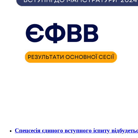
Спецсесія єдиного вступного іспиту відбудетьс