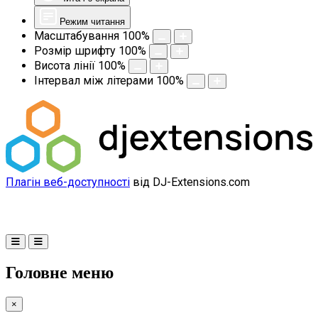
Режим читання
Масштабування
100
%
Розмір шрифту
100
%
Висота лінії
100
%
Інтервал між літерами
100
%
Плагін веб-доступності
від DJ-Extensions.com
Головне меню
×