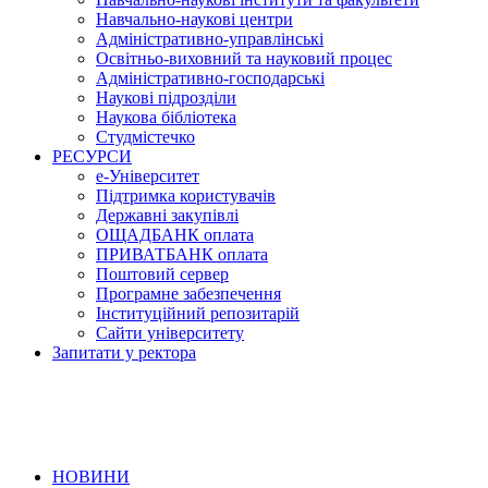
Навчально-наукові центри
Адміністративно-управлінські
Освітньо-виховний та науковий процес
Адміністративно-господарські
Наукові підрозділи
Наукова бібліотека
Студмістечко
РЕСУРСИ
е-Університет
Підтримка користувачів
Державні закупівлі
ОЩАДБАНК оплата
ПРИВАТБАНК оплата
Поштовий сервер
Програмне забезпечення
Інституційний репозитарій
Сайти університету
Запитати у ректора
НОВИНИ