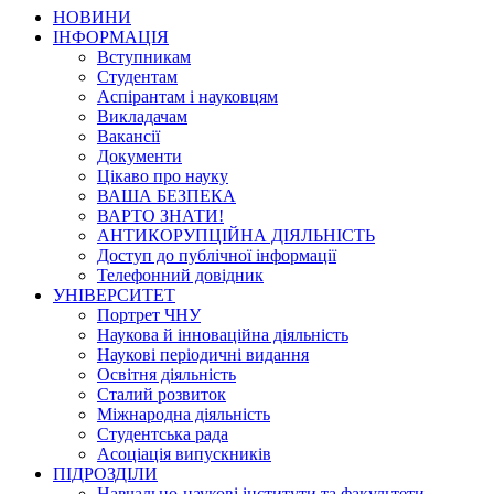
НОВИНИ
ІНФОРМАЦІЯ
Вступникам
Студентам
Аспірантам і науковцям
Викладачам
Вакансії
Документи
Цікаво про науку
ВАША БЕЗПЕКА
ВАРТО ЗНАТИ!
АНТИКОРУПЦІЙНА ДІЯЛЬНІСТЬ
Доступ до публічної інформації
Телефонний довідник
УНІВЕРСИТЕТ
Портрет ЧНУ
Наукова й інноваційна діяльність
Наукові періодичні видання
Освітня діяльність
Сталий розвиток
Міжнародна діяльність
Студентська рада
Асоціація випускників
ПІДРОЗДІЛИ
Навчально-наукові інститути та факультети