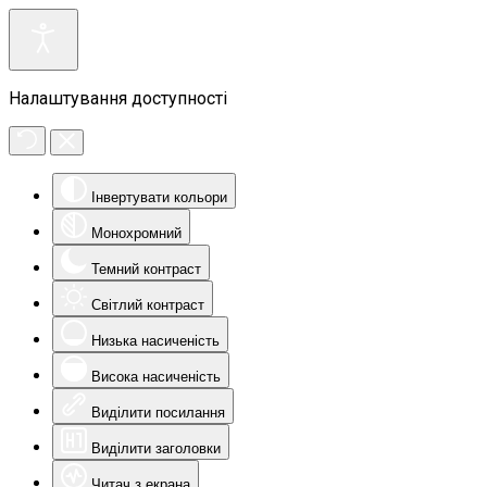
Налаштування доступності
Інвертувати кольори
Монохромний
Темний контраст
Світлий контраст
Низька насиченість
Висока насиченість
Виділити посилання
Виділити заголовки
Читач з екрана