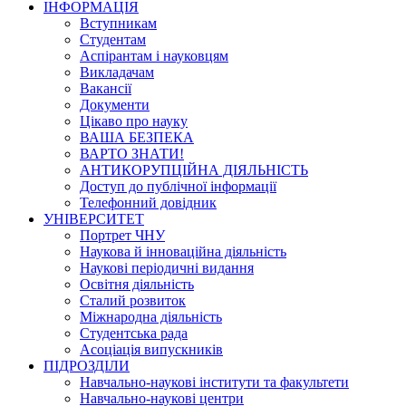
ІНФОРМАЦІЯ
Вступникам
Студентам
Аспірантам і науковцям
Викладачам
Вакансії
Документи
Цікаво про науку
ВАША БЕЗПЕКА
ВАРТО ЗНАТИ!
АНТИКОРУПЦІЙНА ДІЯЛЬНІСТЬ
Доступ до публічної інформації
Телефонний довідник
УНІВЕРСИТЕТ
Портрет ЧНУ
Наукова й інноваційна діяльність
Наукові періодичні видання
Освітня діяльність
Сталий розвиток
Міжнародна діяльність
Студентська рада
Асоціація випускників
ПІДРОЗДІЛИ
Навчально-наукові інститути та факультети
Навчально-наукові центри