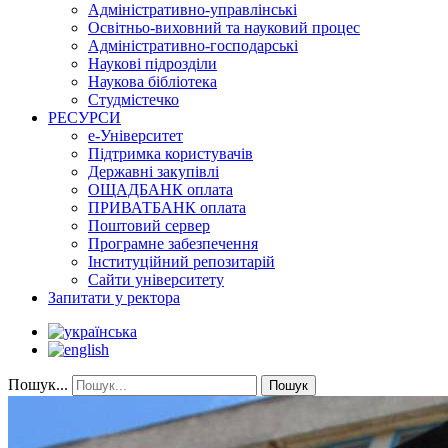
Адміністративно-управлінські
Освітньо-виховний та науковий процес
Адміністративно-господарські
Наукові підрозділи
Наукова бібліотека
Студмістечко
РЕСУРСИ
е-Університет
Підтримка користувачів
Державні закупівлі
ОЩАДБАНК оплата
ПРИВАТБАНК оплата
Поштовий сервер
Програмне забезпечення
Інституційний репозитарій
Сайти університету
Запитати у ректора
Пошук...
Пошук