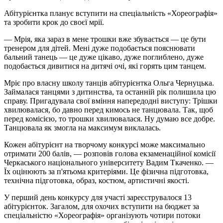
Абітурієнтка планує вступити на спеціальність «Хореографія»
та зробити крок до своєї мрії.
— Мрія, яка зараз в мене трошки вже збувається — це бути
тренером для дітей. Мені дуже подобається пояснювати
бальний танець — це дуже цікаво, дуже поглиблено, дуже
подобається дивитися на дитячі очі, які горять цим танцем.
Мріє про власну школу танців абітурієнтка Ольга
Чернуцька
.
Займалася танцями з дитинства, та останній рік полишила цю
справу. Пригадувала свої вміння напередодні виступу: Трішки
хвилювалася, бо давно перед кимось не танцювала. Так, щоб
перед комісією, то трошки хвилювалася. Ну думаю все добре.
Танцювала як змогла на максимум виклалась.
Кожен абітурієнт на творчому конкурсі може максимально
отримати 200 балів, — розповів голова екзаменаційної комісії
Черкаського національного університету Вадим Ткаченко. —
Їх оцінюють за п'ятьома критеріями. Це фізична підготовка,
технічна підготовка, образ, костюм, артистичні якості.
У перший день конкурсу для участі зареєструвалося 13
абітурієнток. Загалом, для охочих вступити на бюджет за
спеціальністю «Хореографія» організують чотири потоки