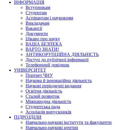
ІНФОРМАЦІЯ
Вступникам
Студентам
Аспірантам і науковцям
Викладачам
Вакансії
Документи
Цікаво про науку
ВАША БЕЗПЕКА
ВАРТО ЗНАТИ!
АНТИКОРУПЦІЙНА ДІЯЛЬНІСТЬ
Доступ до публічної інформації
Телефонний довідник
УНІВЕРСИТЕТ
Портрет ЧНУ
Наукова й інноваційна діяльність
Наукові періодичні видання
Освітня діяльність
Сталий розвиток
Міжнародна діяльність
Студентська рада
Асоціація випускників
ПІДРОЗДІЛИ
Навчально-наукові інститути та факультети
Навчально-наукові центри