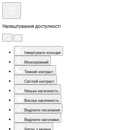
Налаштування доступності
Інвертувати кольори
Монохромний
Темний контраст
Світлий контраст
Низька насиченість
Висока насиченість
Виділити посилання
Виділити заголовки
Читач з екрана