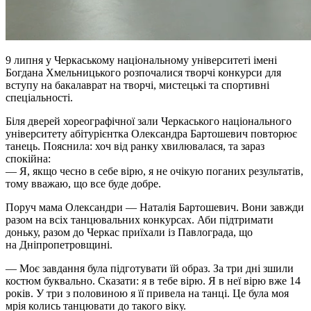
9 липня у Черкаському національному університеті імені
Богдана Хмельницького розпочалися творчі конкурси для
вступу на бакалаврат на творчі, мистецькі та спортивні
спеціальності.
Біля дверей хореографічної зали Черкаського національного
університету абітурієнтка Олександра
Бартошевич
повторює
танець. Пояснила: хоч від ранку хвилювалася, та зараз
спокійна:
— Я, якщо чесно в себе вірю, я не очікую поганих результатів,
тому вважаю, що все буде добре.
Поруч мама Олександри — Наталія
Бартошевич
. Вони завжди
разом на всіх танцювальних конкурсах. Аби підтримати
доньку, разом до Черкас приїхали із Павлограда, що
на
Дніпропетровщині
.
— Моє завдання була підготувати їй образ. За три дні зшили
костюм буквально. Сказати: я в тебе вірю. Я в неї вірю вже 14
років. У три з половиною я її привела на танці. Це була моя
мрія колись танцювати до такого віку.