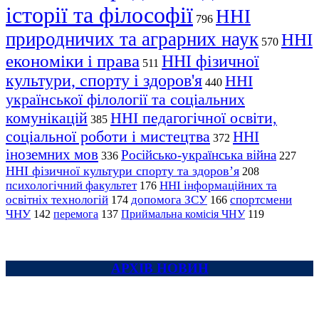
історії та філософії
ННІ
796
природничих та аграрних наук
ННІ
570
економіки і права
ННІ фізичної
511
культури, спорту і здоров'я
ННІ
440
української філології та соціальних
комунікацій
ННІ педагогічної освіти,
385
соціальної роботи і мистецтва
ННІ
372
іноземних мов
Російсько-українська війна
336
227
ННІ фізичної культури спорту та здоров’я
208
психологічний факультет
ННІ інформаційних та
176
освітніх технологій
допомога ЗСУ
спортсмени
174
166
ЧНУ
перемога
142
137
Приймальна комісія ЧНУ
119
АРХІВ НОВИН