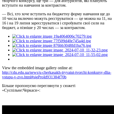
творчого конкурсу, ще три — для абітурієнтів, які планують
вступати на навчання за контрактом.
— Всі, хто хоче вступить на бюджетну форму навчання ще до
10 числа включно можуть реєструватися — це можна на 11, на
16 і на 19 липня зареєструватися і спробувати свої сили на
бюджет, а пізніше у 20 числах — за контрактом.
View the embedded image gallery online at:
http://cdu.edu.ua/news/u-cherkasakh-tryvaiut-tvorchi-konkursy-dlia-
vstupu-v-zvo.html#sigProId931384f70b
Більше пропонуємо переглянути у сюжеті
«Суспільне:Черкаси»: