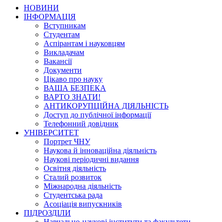
НОВИНИ
ІНФОРМАЦІЯ
Вступникам
Студентам
Аспірантам і науковцям
Викладачам
Вакансії
Документи
Цікаво про науку
ВАША БЕЗПЕКА
ВАРТО ЗНАТИ!
АНТИКОРУПЦІЙНА ДІЯЛЬНІСТЬ
Доступ до публічної інформації
Телефонний довідник
УНІВЕРСИТЕТ
Портрет ЧНУ
Наукова й інноваційна діяльність
Наукові періодичні видання
Освітня діяльність
Сталий розвиток
Міжнародна діяльність
Студентська рада
Асоціація випускників
ПІДРОЗДІЛИ
Навчально-наукові інститути та факультети