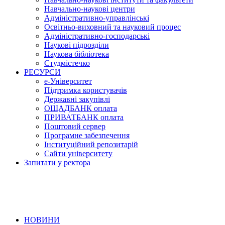
Навчально-наукові центри
Адміністративно-управлінські
Освітньо-виховний та науковий процес
Адміністративно-господарські
Наукові підрозділи
Наукова бібліотека
Студмістечко
РЕСУРСИ
е-Університет
Підтримка користувачів
Державні закупівлі
ОЩАДБАНК оплата
ПРИВАТБАНК оплата
Поштовий сервер
Програмне забезпечення
Інституційний репозитарій
Сайти університету
Запитати у ректора
НОВИНИ