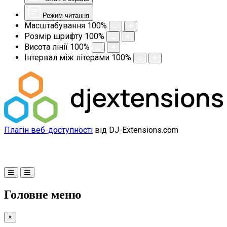
Режим читання
Масштабування
100
%
Розмір шрифту
100
%
Висота лінії
100
%
Інтервал між літерами
100
%
Плагін веб-доступності
від DJ-Extensions.com
Головне меню
×