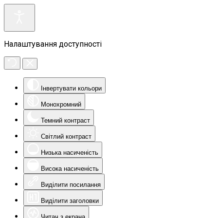
Налаштування доступності
Інвертувати кольори
Монохромний
Темний контраст
Світлий контраст
Низька насиченість
Висока насиченість
Виділити посилання
Виділити заголовки
Читач з екрана