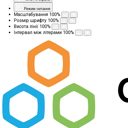
Режим читання
Масштабування
100
%
Розмір шрифту
100
%
Висота лінії
100
%
Інтервал між літерами
100
%