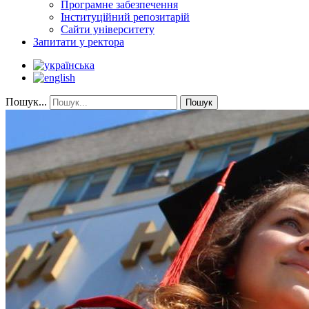
Програмне забезпечення
Інституційний репозитарій
Сайти університету
Запитати у ректора
Пошук...
Пошук