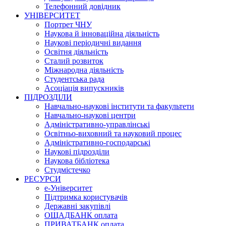
Телефонний довідник
УНІВЕРСИТЕТ
Портрет ЧНУ
Наукова й інноваційна діяльність
Наукові періодичні видання
Освітня діяльність
Сталий розвиток
Міжнародна діяльність
Студентська рада
Асоціація випускників
ПІДРОЗДІЛИ
Навчально-наукові інститути та факультети
Навчально-наукові центри
Адміністративно-управлінські
Освітньо-виховний та науковий процес
Адміністративно-господарські
Наукові підрозділи
Наукова бібліотека
Студмістечко
РЕСУРСИ
е-Університет
Підтримка користувачів
Державні закупівлі
ОЩАДБАНК оплата
ПРИВАТБАНК оплата