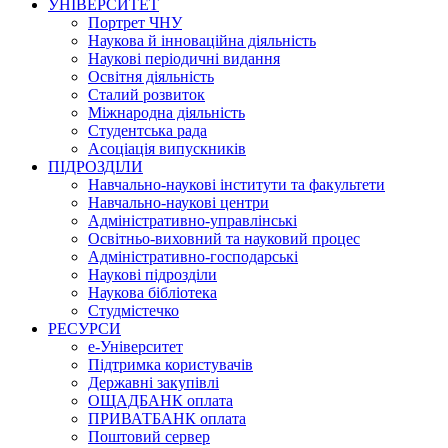
УНІВЕРСИТЕТ
Портрет ЧНУ
Наукова й інноваційна діяльність
Наукові періодичні видання
Освітня діяльність
Сталий розвиток
Міжнародна діяльність
Студентська рада
Асоціація випускників
ПІДРОЗДІЛИ
Навчально-наукові інститути та факультети
Навчально-наукові центри
Адміністративно-управлінські
Освітньо-виховний та науковий процес
Адміністративно-господарські
Наукові підрозділи
Наукова бібліотека
Студмістечко
РЕСУРСИ
е-Університет
Підтримка користувачів
Державні закупівлі
ОЩАДБАНК оплата
ПРИВАТБАНК оплата
Поштовий сервер