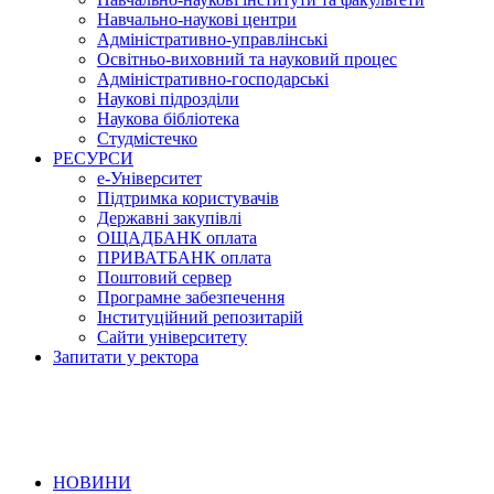
Навчально-наукові центри
Адміністративно-управлінські
Освітньо-виховний та науковий процес
Адміністративно-господарські
Наукові підрозділи
Наукова бібліотека
Студмістечко
РЕСУРСИ
е-Університет
Підтримка користувачів
Державні закупівлі
ОЩАДБАНК оплата
ПРИВАТБАНК оплата
Поштовий сервер
Програмне забезпечення
Інституційний репозитарій
Сайти університету
Запитати у ректора
НОВИНИ