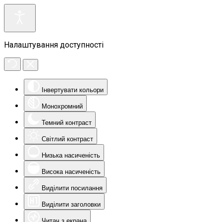
Налаштування доступності
Інвертувати кольори
Монохромний
Темний контраст
Світлий контраст
Низька насиченість
Висока насиченість
Виділити посилання
Виділити заголовки
Читач з екрана