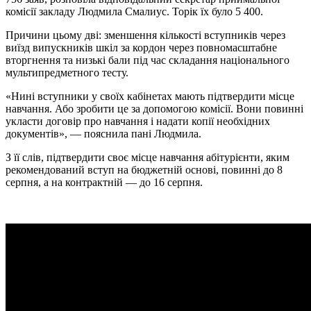
комісії закладу Людмила Смалиус. Торік їх було 5 400.
Причини цьому дві: зменшення кількості вступників через
виїзд випускників шкіл за кордон через повномасштабне
вторгнення та низькі бали під час складання національного
мультипредметного тесту.
«Нині вступники у своїх кабінетах мають підтвердити місце
навчання. Або зробити це за допомогою комісії. Вони повинні
укласти договір про навчання і надати копії необхідних
документів», — пояснила пані Людмила.
З її слів, підтвердити своє місце навчання абітурієнти, яким
рекомендований вступ на бюджетній основі, повинні до 8
серпня, а на контрактній — до 16 серпня.