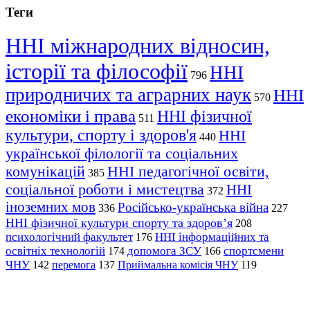
Теги
ННІ міжнародних відносин,
історії та філософії
ННІ
796
природничих та аграрних наук
ННІ
570
економіки і права
ННІ фізичної
511
культури, спорту і здоров'я
ННІ
440
української філології та соціальних
комунікацій
ННІ педагогічної освіти,
385
соціальної роботи і мистецтва
ННІ
372
іноземних мов
Російсько-українська війна
336
227
ННІ фізичної культури спорту та здоров’я
208
психологічний факультет
ННІ інформаційних та
176
освітніх технологій
допомога ЗСУ
спортсмени
174
166
ЧНУ
перемога
142
137
Приймальна комісія ЧНУ
119