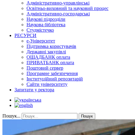
Адміністративно-управлінські
Освітньо-виховний та науковий процес
Адміністративно-господарські
Наукові підрозділи
Наукова бібліотека
Студмістечко
РЕСУРСИ
е-Університет
Підтримка користувачів
Державні закупівлі
ОЩАДБАНК оплата
ПРИВАТБАНК оплата
Поштовий сервер
Програмне забезпечення
Інституційний репозитарій
Сайти університету
Запитати у ректора
Пошук...
Пошук