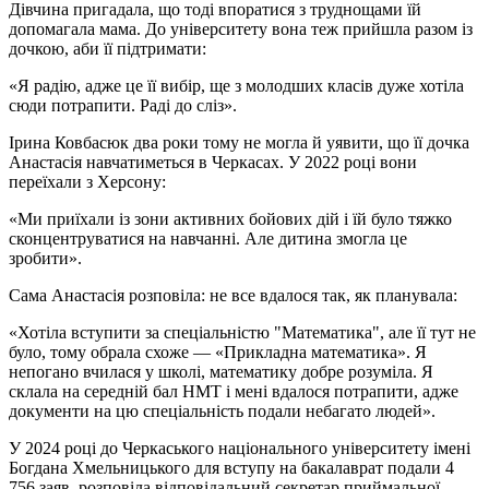
Дівчина пригадала, що тоді впоратися з труднощами їй
допомагала мама. До університету вона теж прийшла разом із
дочкою, аби її підтримати:
«Я радію, адже це її вибір, ще з молодших класів дуже хотіла
сюди потрапити. Раді до сліз».
Ірина Ковбасюк два роки тому не могла й уявити, що її дочка
Анастасія навчатиметься в Черкасах. У 2022 році вони
переїхали з Херсону:
«Ми приїхали із зони активних бойових дій і їй було тяжко
сконцентруватися на навчанні. Але дитина змогла це
зробити».
Сама Анастасія розповіла: не все вдалося так, як планувала:
«Хотіла вступити за спеціальністю "Математика", але її тут не
було, тому обрала схоже — «Прикладна математика». Я
непогано вчилася у школі, математику добре розуміла. Я
склала на середній бал НМТ і мені вдалося потрапити, адже
документи на цю спеціальність подали небагато людей».
У 2024 році до Черкаського національного університету імені
Богдана Хмельницького для вступу на бакалаврат подали 4
756 заяв, розповіла відповідальний секретар приймальної