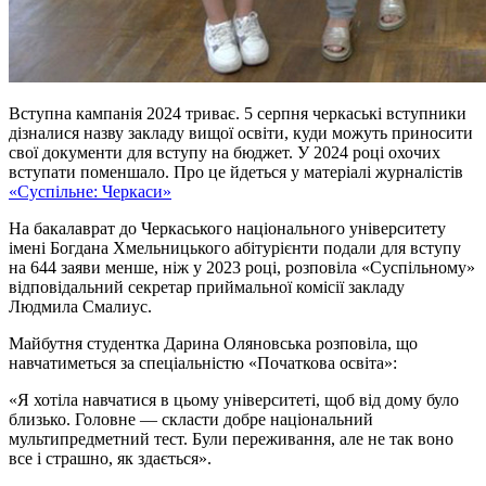
Вступна кампанія 2024 триває. 5 серпня черкаські вступники
дізналися назву закладу вищої освіти, куди можуть приносити
свої документи для вступу на бюджет. У 2024 році охочих
вступати поменшало. Про це йдеться у матеріалі журналістів
«Суспільне: Черкаси»
На бакалаврат до Черкаського національного університету
імені Богдана Хмельницького абітурієнти подали для вступу
на 644 заяви менше, ніж у 2023 році, розповіла «Суспільному»
відповідальний секретар приймальної комісії закладу
Людмила Смалиус.
Майбутня студентка Дарина Оляновська розповіла, що
навчатиметься за спеціальністю «Початкова освіта»:
«Я хотіла навчатися в цьому університеті, щоб від дому було
близько. Головне — скласти добре національний
мультипредметний тест. Були переживання, але не так воно
все і страшно, як здається».