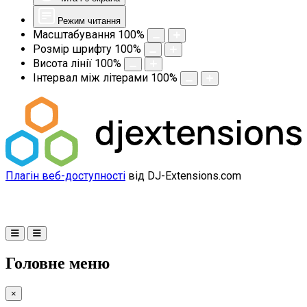
Режим читання
Масштабування
100
%
Розмір шрифту
100
%
Висота лінії
100
%
Інтервал між літерами
100
%
Плагін веб-доступності
від DJ-Extensions.com
Головне меню
×