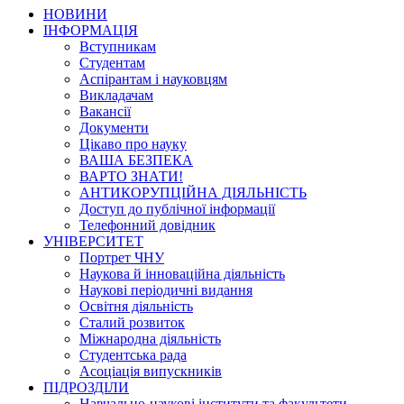
НОВИНИ
ІНФОРМАЦІЯ
Вступникам
Студентам
Аспірантам і науковцям
Викладачам
Вакансії
Документи
Цікаво про науку
ВАША БЕЗПЕКА
ВАРТО ЗНАТИ!
АНТИКОРУПЦІЙНА ДІЯЛЬНІСТЬ
Доступ до публічної інформації
Телефонний довідник
УНІВЕРСИТЕТ
Портрет ЧНУ
Наукова й інноваційна діяльність
Наукові періодичні видання
Освітня діяльність
Сталий розвиток
Міжнародна діяльність
Студентська рада
Асоціація випускників
ПІДРОЗДІЛИ
Навчально-наукові інститути та факультети