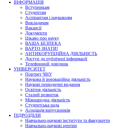
ІНФОРМАЦІЯ
Вступникам
Студентам
Аспірантам і науковцям
Викладачам
Вакансії
Документи
Цікаво про науку
ВАША БЕЗПЕКА
ВАРТО ЗНАТИ!
АНТИКОРУПЦІЙНА ДІЯЛЬНІСТЬ
Доступ до публічної інформації
Телефонний довідник
УНІВЕРСИТЕТ
Портрет ЧНУ
Наукова й інноваційна діяльність
Наукові періодичні видання
Освітня діяльність
Сталий розвиток
Міжнародна діяльність
Студентська рада
Асоціація випускників
ПІДРОЗДІЛИ
Навчально-наукові інститути та факультети
Навчально-наукові центри