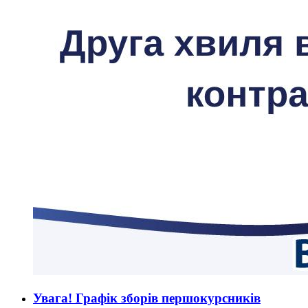
Увага! Графік зборів першокурсників