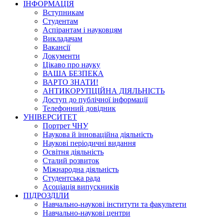
ІНФОРМАЦІЯ
Вступникам
Студентам
Аспірантам і науковцям
Викладачам
Вакансії
Документи
Цікаво про науку
ВАША БЕЗПЕКА
ВАРТО ЗНАТИ!
АНТИКОРУПЦІЙНА ДІЯЛЬНІСТЬ
Доступ до публічної інформації
Телефонний довідник
УНІВЕРСИТЕТ
Портрет ЧНУ
Наукова й інноваційна діяльність
Наукові періодичні видання
Освітня діяльність
Сталий розвиток
Міжнародна діяльність
Студентська рада
Асоціація випускників
ПІДРОЗДІЛИ
Навчально-наукові інститути та факультети
Навчально-наукові центри