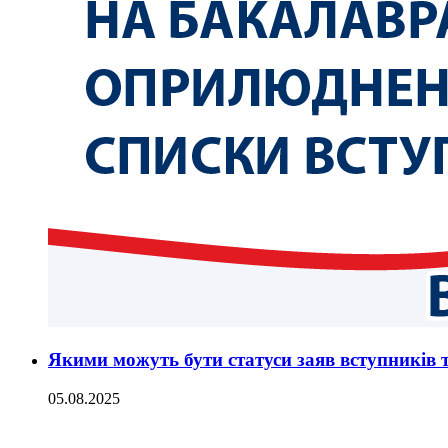
Якими можуть бути статуси заяв вступників 
05.08.2025