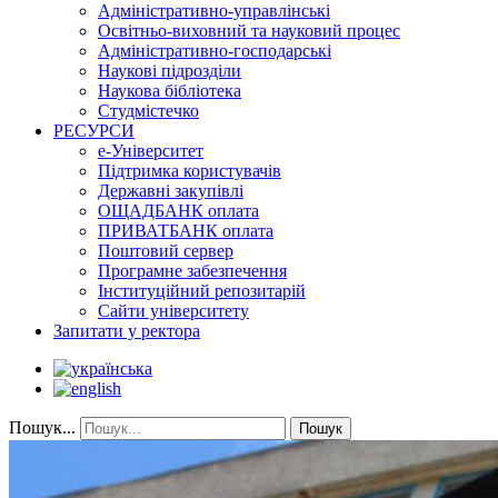
Адміністративно-управлінські
Освітньо-виховний та науковий процес
Адміністративно-господарські
Наукові підрозділи
Наукова бібліотека
Студмістечко
РЕСУРСИ
е-Університет
Підтримка користувачів
Державні закупівлі
ОЩАДБАНК оплата
ПРИВАТБАНК оплата
Поштовий сервер
Програмне забезпечення
Інституційний репозитарій
Сайти університету
Запитати у ректора
Пошук...
Пошук