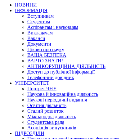
НОВИНИ
ІНФОРМАЦІЯ
Вступникам
Студентам
Аспірантам і науковцям
Викладачам
Вакансії
Документи
Цікаво про науку
ВАША БЕЗПЕКА
ВАРТО ЗНАТИ!
АНТИКОРУПЦІЙНА ДІЯЛЬНІСТЬ
Доступ до публічної інформації
Телефонний довідник
УНІВЕРСИТЕТ
Портрет ЧНУ
Наукова й інноваційна діяльність
Наукові періодичні видання
Освітня діяльність
Сталий розвиток
Міжнародна діяльність
Студентська рада
Асоціація випускників
ПІДРОЗДІЛИ
Навчально-наукові інститути та факультети