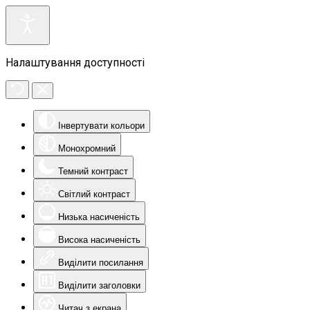
Налаштування доступності
Інвертувати кольори
Монохромний
Темний контраст
Світлий контраст
Низька насиченість
Висока насиченість
Виділити посилання
Виділити заголовки
Читач з екрана