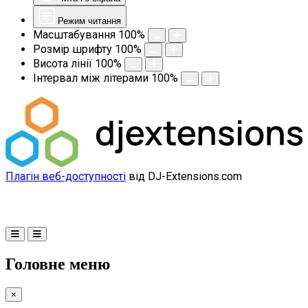
Режим читання
Масштабування
100
%
Розмір шрифту
100
%
Висота лінії
100
%
Інтервал між літерами
100
%
Плагін веб-доступності
від DJ-Extensions.com
Головне меню
×