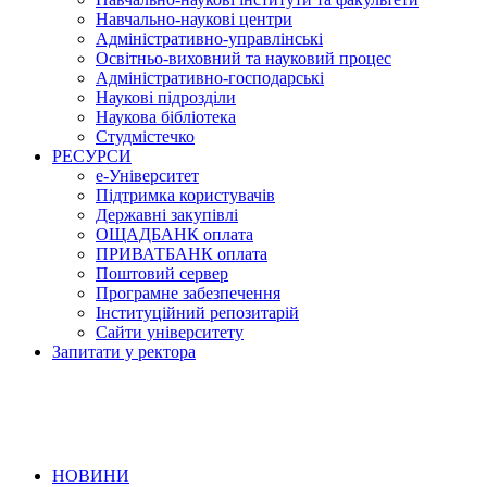
Навчально-наукові центри
Адміністративно-управлінські
Освітньо-виховний та науковий процес
Адміністративно-господарські
Наукові підрозділи
Наукова бібліотека
Студмістечко
РЕСУРСИ
е-Університет
Підтримка користувачів
Державні закупівлі
ОЩАДБАНК оплата
ПРИВАТБАНК оплата
Поштовий сервер
Програмне забезпечення
Інституційний репозитарій
Сайти університету
Запитати у ректора
НОВИНИ