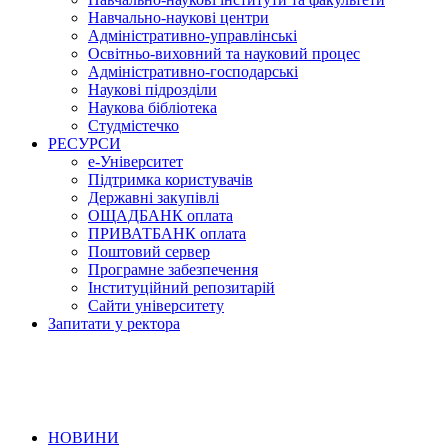
Навчально-наукові центри
Адміністративно-управлінські
Освітньо-виховний та науковий процес
Адміністративно-господарські
Наукові підрозділи
Наукова бібліотека
Студмістечко
РЕСУРСИ
е-Університет
Підтримка користувачів
Державні закупівлі
ОЩАДБАНК оплата
ПРИВАТБАНК оплата
Поштовий сервер
Програмне забезпечення
Інституційний репозитарій
Сайти університету
Запитати у ректора
НОВИНИ