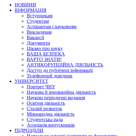
НОВИНИ
ІНФОРМАЦІЯ
Вступникам
Студентам
Аспірантам і науковцям
Викладачам
Вакансії
Документи
Цікаво про науку
ВАША БЕЗПЕКА
ВАРТО ЗНАТИ!
АНТИКОРУПЦІЙНА ДІЯЛЬНІСТЬ
Доступ до публічної інформації
Телефонний довідник
УНІВЕРСИТЕТ
Портрет ЧНУ
Наукова й інноваційна діяльність
Наукові періодичні видання
Освітня діяльність
Сталий розвиток
Міжнародна діяльність
Студентська рада
Асоціація випускників
ПІДРОЗДІЛИ
Навчально-наукові інститути та факультети