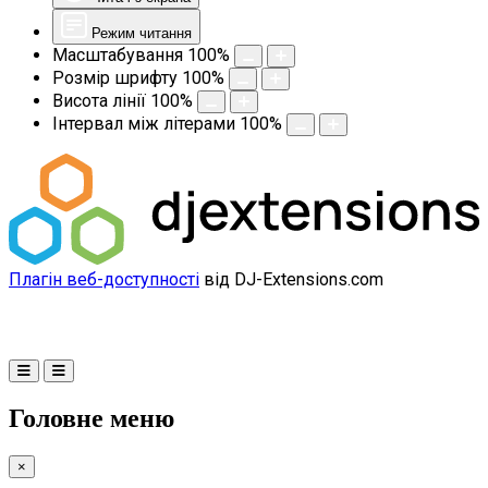
Режим читання
Масштабування
100
%
Розмір шрифту
100
%
Висота лінії
100
%
Інтервал між літерами
100
%
Плагін веб-доступності
від DJ-Extensions.com
Головне меню
×