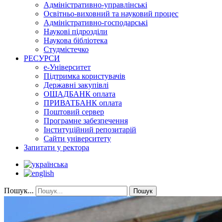
Адміністративно-управлінські
Освітньо-виховний та науковий процес
Адміністративно-господарські
Наукові підрозділи
Наукова бібліотека
Студмістечко
РЕСУРСИ
е-Університет
Підтримка користувачів
Державні закупівлі
ОЩАДБАНК оплата
ПРИВАТБАНК оплата
Поштовий сервер
Програмне забезпечення
Інституційний репозитарій
Сайти університету
Запитати у ректора
Пошук...
Пошук