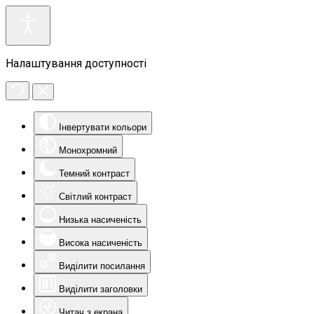
Налаштування доступності
Інвертувати кольори
Монохромний
Темний контраст
Світлий контраст
Низька насиченість
Висока насиченість
Виділити посилання
Виділити заголовки
Читач з екрана