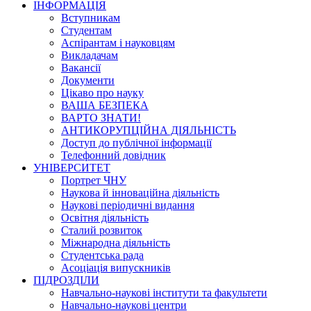
ІНФОРМАЦІЯ
Вступникам
Студентам
Аспірантам і науковцям
Викладачам
Вакансії
Документи
Цікаво про науку
ВАША БЕЗПЕКА
ВАРТО ЗНАТИ!
АНТИКОРУПЦІЙНА ДІЯЛЬНІСТЬ
Доступ до публічної інформації
Телефонний довідник
УНІВЕРСИТЕТ
Портрет ЧНУ
Наукова й інноваційна діяльність
Наукові періодичні видання
Освітня діяльність
Сталий розвиток
Міжнародна діяльність
Студентська рада
Асоціація випускників
ПІДРОЗДІЛИ
Навчально-наукові інститути та факультети
Навчально-наукові центри