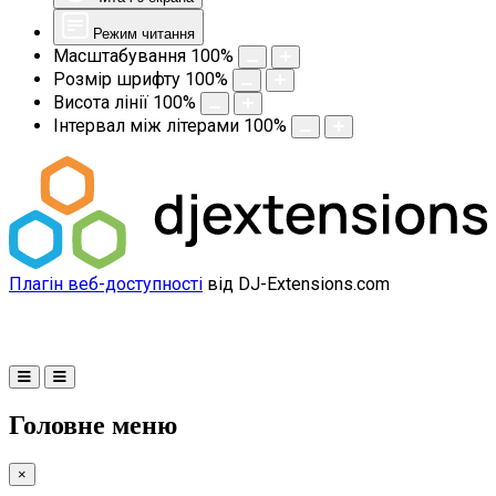
Режим читання
Масштабування
100
%
Розмір шрифту
100
%
Висота лінії
100
%
Інтервал між літерами
100
%
Плагін веб-доступності
від DJ-Extensions.com
Головне меню
×