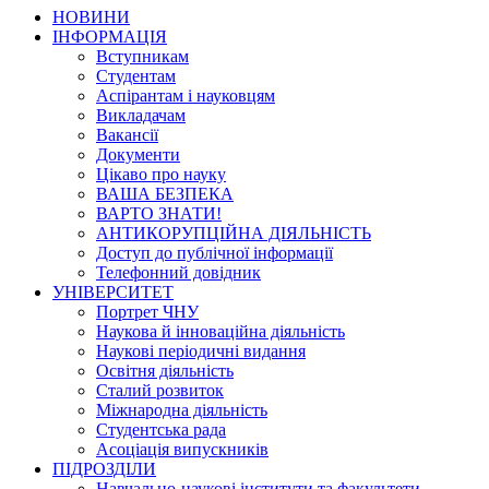
НОВИНИ
ІНФОРМАЦІЯ
Вступникам
Студентам
Аспірантам і науковцям
Викладачам
Вакансії
Документи
Цікаво про науку
ВАША БЕЗПЕКА
ВАРТО ЗНАТИ!
АНТИКОРУПЦІЙНА ДІЯЛЬНІСТЬ
Доступ до публічної інформації
Телефонний довідник
УНІВЕРСИТЕТ
Портрет ЧНУ
Наукова й інноваційна діяльність
Наукові періодичні видання
Освітня діяльність
Сталий розвиток
Міжнародна діяльність
Студентська рада
Асоціація випускників
ПІДРОЗДІЛИ
Навчально-наукові інститути та факультети