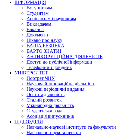
ІНФОРМАЦІЯ
Вступникам
Студентам
Аспірантам і науковцям
Викладачам
Вакансії
Документи
Цікаво про науку
ВАША БЕЗПЕКА
ВАРТО ЗНАТИ!
АНТИКОРУПЦІЙНА ДІЯЛЬНІСТЬ
Доступ до публічної інформації
Телефонний довідник
УНІВЕРСИТЕТ
Портрет ЧНУ
Наукова й інноваційна діяльність
Наукові періодичні видання
Освітня діяльність
Сталий розвиток
Міжнародна діяльність
Студентська рада
Асоціація випускників
ПІДРОЗДІЛИ
Навчально-наукові інститути та факультети
Навчально-наукові центри