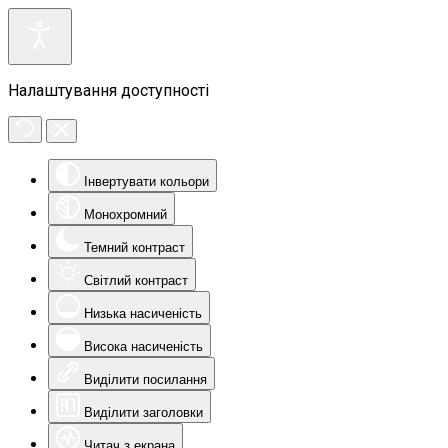
Налаштування доступності
Інвертувати кольори
Монохромний
Темний контраст
Світлий контраст
Низька насиченість
Висока насиченість
Виділити посилання
Виділити заголовки
Читач з екрана