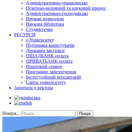
Адміністративно-управлінські
Освітньо-виховний та науковий процес
Адміністративно-господарські
Наукові підрозділи
Наукова бібліотека
Студмістечко
РЕСУРСИ
е-Університет
Підтримка користувачів
Державні закупівлі
ОЩАДБАНК оплата
ПРИВАТБАНК оплата
Поштовий сервер
Програмне забезпечення
Інституційний репозитарій
Сайти університету
Запитати у ректора
Пошук...
Пошук