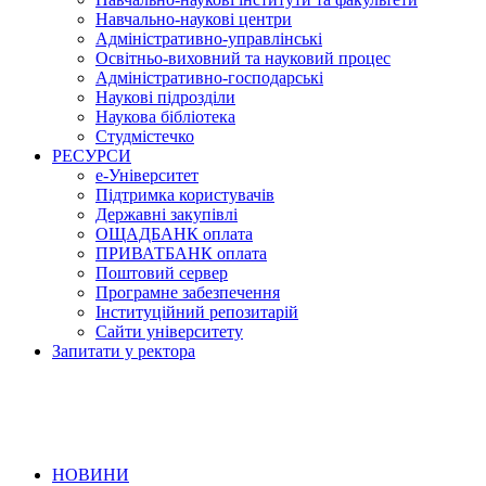
Навчально-наукові центри
Адміністративно-управлінські
Освітньо-виховний та науковий процес
Адміністративно-господарські
Наукові підрозділи
Наукова бібліотека
Студмістечко
РЕСУРСИ
е-Університет
Підтримка користувачів
Державні закупівлі
ОЩАДБАНК оплата
ПРИВАТБАНК оплата
Поштовий сервер
Програмне забезпечення
Інституційний репозитарій
Сайти університету
Запитати у ректора
НОВИНИ