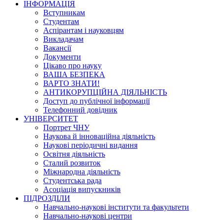
ІНФОРМАЦІЯ
Вступникам
Студентам
Аспірантам і науковцям
Викладачам
Вакансії
Документи
Цікаво про науку
ВАША БЕЗПЕКА
ВАРТО ЗНАТИ!
АНТИКОРУПЦІЙНА ДІЯЛЬНІСТЬ
Доступ до публічної інформації
Телефонний довідник
УНІВЕРСИТЕТ
Портрет ЧНУ
Наукова й інноваційна діяльність
Наукові періодичні видання
Освітня діяльність
Сталий розвиток
Міжнародна діяльність
Студентська рада
Асоціація випускників
ПІДРОЗДІЛИ
Навчально-наукові інститути та факультети
Навчально-наукові центри