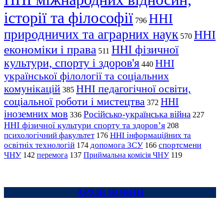
історії та філософії
ННІ
796
природничих та аграрних наук
ННІ
570
економіки і права
ННІ фізичної
511
культури, спорту і здоров'я
ННІ
440
української філології та соціальних
комунікацій
ННІ педагогічної освіти,
385
соціальної роботи і мистецтва
ННІ
372
іноземних мов
Російсько-українська війна
336
227
ННІ фізичної культури спорту та здоров’я
208
психологічний факультет
ННІ інформаційних та
176
освітніх технологій
допомога ЗСУ
спортсмени
174
166
ЧНУ
перемога
142
137
Приймальна комісія ЧНУ
119
АРХІВ НОВИН