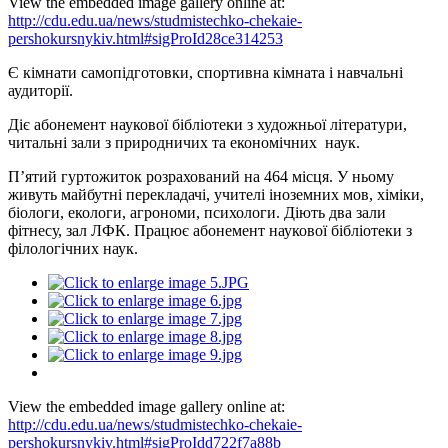
View the embedded image gallery online at:
http://cdu.edu.ua/news/studmistechko-chekaie-
pershokursnykiv.html#sigProId28ce314253
Є кімнати самопідготовки, спортивна кімната і навчальні
аудиторії.
Діє абонемент наукової бібліотеки з художньої літератури,
читальні зали з природничих та економічних наук.
П’ятий гуртожиток розрахований на 464 місця. У ньому
живуть майбутні перекладачі, учителі іноземних мов, хіміки,
біологи, екологи, агрономи, психологи. Діють два зали
фітнесу, зал ЛФК. Працює абонемент наукової бібліотеки з
філологічних наук.
View the embedded image gallery online at:
http://cdu.edu.ua/news/studmistechko-chekaie-
pershokursnykiv.html#sigProIdd722f7a88b