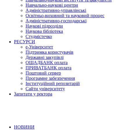
Навчально-наукові центри
Адміністративно-управлінські
Освітньо-виховний та науковий процес
Адміністративно-господарські
Наукові підрозділи
Наукова бібліотека
Студмістечко
РЕСУРСИ
е-Університет
Підтримка користувачів
Державні закупівлі
ОЩАДБАНК оплата
ПРИВАТБАНК оплата
Поштовий сервер
Програмне забезпечення
Інституційний репозитарій
Сайти університету
Запитати у ректора
НОВИНИ