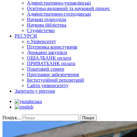
Адміністративно-управлінські
Освітньо-виховний та науковий процес
Адміністративно-господарські
Наукові підрозділи
Наукова бібліотека
Студмістечко
РЕСУРСИ
е-Університет
Підтримка користувачів
Державні закупівлі
ОЩАДБАНК оплата
ПРИВАТБАНК оплата
Поштовий сервер
Програмне забезпечення
Інституційний репозитарій
Сайти університету
Запитати у ректора
Пошук...
Пошук