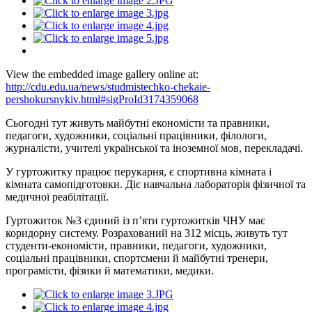
View the embedded image gallery online at:
http://cdu.edu.ua/news/studmistechko-chekaie-
pershokursnykiv.html#sigProId3174359068
Сьогодні тут живуть майбутні економісти та правники,
педагоги, художники, соціальні працівники, філологи,
журналісти, учителі української та іноземної мов, перекладачі.
У гуртожитку працює перукарня, є спортивна кімната і
кімната самопідготовки. Діє навчальна лабораторія фізичної та
медичної реабілітації.
Гуртожиток №3 єдиний із п’яти гуртожитків ЧНУ має
коридорну систему. Розрахований на 312 місць, живуть тут
студенти-економісти, правники, педагоги, художники,
соціальні працівники, спортсмени й майбутні тренери,
програмісти, фізики й математики, медики.