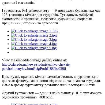
зупинок і магазинів.
Гуртожиток №1 університету — 9-поверхова будівля, яка має
128 затишних кімнат для студентів. Тут живуть майбутні
економісти й правники, педагоги, художники, соціальні
працівники, історики та археологи.
View the embedded image gallery online at:
http://cdu.edu.ua/news/studmistechko-chekaie-
pershokursnykiv.html#sigProId188fbc0396
Крім кухні, пральні, кімнат самопідготовки, в гуртожитку є
два зали фітнесу, зал силової підготовки та кімната студради.
Саме в цьому гуртожитку розташований паспортний стіл.
Другий гуртожиток — один із найбільших у ЧНУ, тут можуть
одночасно проживати 408 осіб.