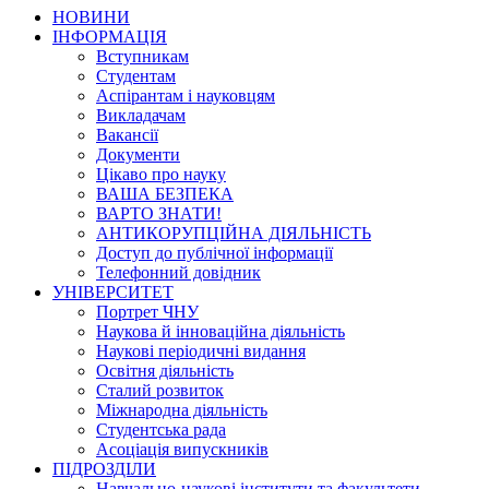
НОВИНИ
ІНФОРМАЦІЯ
Вступникам
Студентам
Аспірантам і науковцям
Викладачам
Вакансії
Документи
Цікаво про науку
ВАША БЕЗПЕКА
ВАРТО ЗНАТИ!
АНТИКОРУПЦІЙНА ДІЯЛЬНІСТЬ
Доступ до публічної інформації
Телефонний довідник
УНІВЕРСИТЕТ
Портрет ЧНУ
Наукова й інноваційна діяльність
Наукові періодичні видання
Освітня діяльність
Сталий розвиток
Міжнародна діяльність
Студентська рада
Асоціація випускників
ПІДРОЗДІЛИ
Навчально-наукові інститути та факультети