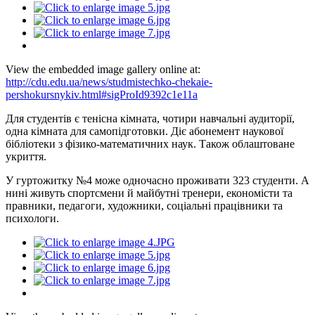
View the embedded image gallery online at:
http://cdu.edu.ua/news/studmistechko-chekaie-
pershokursnykiv.html#sigProId9392c1e11a
Для студентів є тенісна кімната, чотири навчальні аудиторії,
одна кімната для самопідготовки. Діє абонемент наукової
бібліотеки з фізико-математичних наук. Також облаштоване
укриття.
У гуртожитку №4 може одночасно проживати 323 студенти. А
нині живуть спортсмени й майбутні тренери, економісти та
правники, педагоги, художники, соціальні працівники та
психологи.