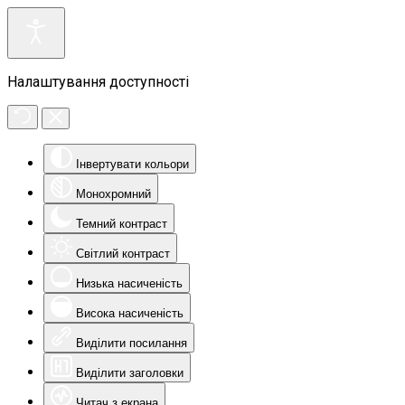
Налаштування доступності
Інвертувати кольори
Монохромний
Темний контраст
Світлий контраст
Низька насиченість
Висока насиченість
Виділити посилання
Виділити заголовки
Читач з екрана