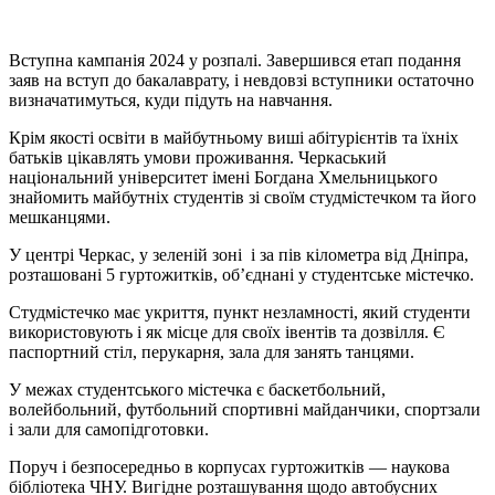
Вступна кампанія 2024 у розпалі. Завершився етап подання
заяв на вступ до бакалаврату, і невдовзі вступники остаточно
визначатимуться, куди підуть на навчання.
Крім якості освіти в майбутньому виші абітурієнтів та їхніх
батьків цікавлять умови проживання. Черкаський
національний університет імені Богдана Хмельницького
знайомить майбутніх студентів зі своїм студмістечком та його
мешканцями.
У центрі Черкас, у зеленій зоні і за пів кілометра від Дніпра,
розташовані 5 гуртожитків, об’єднані у студентське містечко.
Студмістечко має укриття, пункт незламності, який студенти
використовують і як місце для своїх івентів та дозвілля. Є
паспортний стіл, перукарня, зала для занять танцями.
У межах студентського містечка є баскетбольний,
волейбольний, футбольний спортивні майданчики, спортзали
і зали для самопідготовки.
Поруч і безпосередньо в корпусах гуртожитків — наукова
бібліотека ЧНУ. Вигідне розташування щодо автобусних