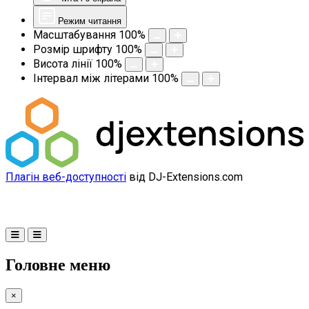
Режим читання
Масштабування
100
%
Розмір шрифту
100
%
Висота лінії
100
%
Інтервал між літерами
100
%
Плагін веб-доступності
від DJ-Extensions.com
Головне меню
×