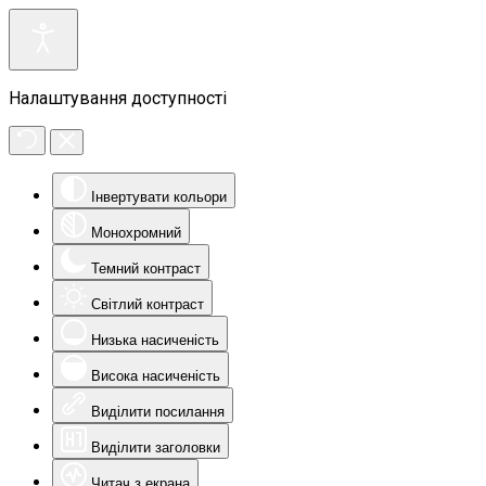
Налаштування доступності
Інвертувати кольори
Монохромний
Темний контраст
Світлий контраст
Низька насиченість
Висока насиченість
Виділити посилання
Виділити заголовки
Читач з екрана