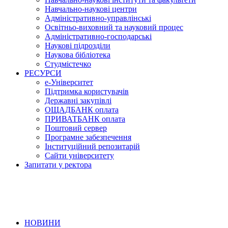
Навчально-наукові центри
Адміністративно-управлінські
Освітньо-виховний та науковий процес
Адміністративно-господарські
Наукові підрозділи
Наукова бібліотека
Студмістечко
РЕСУРСИ
е-Університет
Підтримка користувачів
Державні закупівлі
ОЩАДБАНК оплата
ПРИВАТБАНК оплата
Поштовий сервер
Програмне забезпечення
Інституційний репозитарій
Сайти університету
Запитати у ректора
НОВИНИ