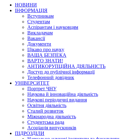
НОВИНИ
ІНФОРМАЦІЯ
Вступникам
Студентам
Аспірантам і науковцям
Викладачам
Вакансії
Документи
Цікаво про науку
ВАША БЕЗПЕКА
ВАРТО ЗНАТИ!
АНТИКОРУПЦІЙНА ДІЯЛЬНІСТЬ
Доступ до публічної інформації
Телефонний довідник
УНІВЕРСИТЕТ
Портрет ЧНУ
Наукова й інноваційна діяльність
Наукові періодичні видання
Освітня діяльність
Сталий розвиток
Міжнародна діяльність
Студентська рада
Асоціація випускників
ПІДРОЗДІЛИ
Навчально-наукові інститути та факультети