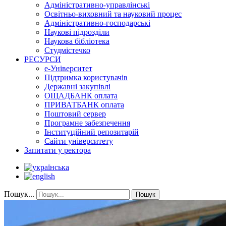
Адміністративно-управлінські
Освітньо-виховний та науковий процес
Адміністративно-господарські
Наукові підрозділи
Наукова бібліотека
Студмістечко
РЕСУРСИ
е-Університет
Підтримка користувачів
Державні закупівлі
ОЩАДБАНК оплата
ПРИВАТБАНК оплата
Поштовий сервер
Програмне забезпечення
Інституційний репозитарій
Сайти університету
Запитати у ректора
Пошук...
Пошук