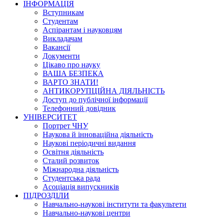
ІНФОРМАЦІЯ
Вступникам
Студентам
Аспірантам і науковцям
Викладачам
Вакансії
Документи
Цікаво про науку
ВАША БЕЗПЕКА
ВАРТО ЗНАТИ!
АНТИКОРУПЦІЙНА ДІЯЛЬНІСТЬ
Доступ до публічної інформації
Телефонний довідник
УНІВЕРСИТЕТ
Портрет ЧНУ
Наукова й інноваційна діяльність
Наукові періодичні видання
Освітня діяльність
Сталий розвиток
Міжнародна діяльність
Студентська рада
Асоціація випускників
ПІДРОЗДІЛИ
Навчально-наукові інститути та факультети
Навчально-наукові центри