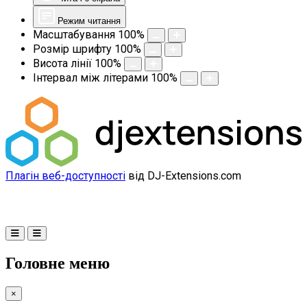
Режим читання
Масштабування
100
%
Розмір шрифту
100
%
Висота лінії
100
%
Інтервал між літерами
100
%
Плагін веб-доступності
від DJ-Extensions.com
Головне меню
×