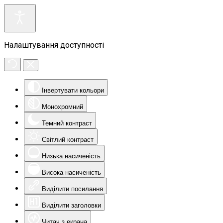
Налаштування доступності
Інвертувати кольори
Монохромний
Темний контраст
Світлий контраст
Низька насиченість
Висока насиченість
Виділити посилання
Виділити заголовки
Читач з екрана