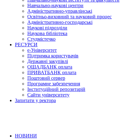
Навчально-наукові центри
Адміністративно-управлінські
Освітньо-виховний та науковий процес
Адміністративно-господарські
Наукові підрозділи
Наукова бібліотека
Студмістечко
РЕСУРСИ
е-Університет
Підтримка користувачів
Державні закупівлі
ОЩАДБАНК оплата
ПРИВАТБАНК оплата
Поштовий сервер
Програмне забезпечення
Інституційний репозитарій
Сайти університету
Запитати у ректора
НОВИНИ