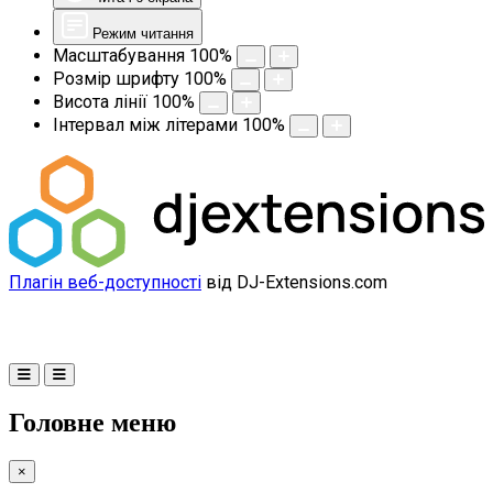
Режим читання
Масштабування
100
%
Розмір шрифту
100
%
Висота лінії
100
%
Інтервал між літерами
100
%
Плагін веб-доступності
від DJ-Extensions.com
Головне меню
×