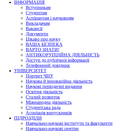
ІНФОРМАЦІЯ
Вступникам
Студентам
Аспірантам і науковцям
Викладачам
Вакансії
Документи
Цікаво про науку
ВАША БЕЗПЕКА
ВАРТО ЗНАТИ!
АНТИКОРУПЦІЙНА ДІЯЛЬНІСТЬ
Доступ до публічної інформації
Телефонний довідник
УНІВЕРСИТЕТ
Портрет ЧНУ
Наукова й інноваційна діяльність
Наукові періодичні видання
Освітня діяльність
Сталий розвиток
Міжнародна діяльність
Студентська рада
Асоціація випускників
ПІДРОЗДІЛИ
Навчально-наукові інститути та факультети
Навчально-наукові центри