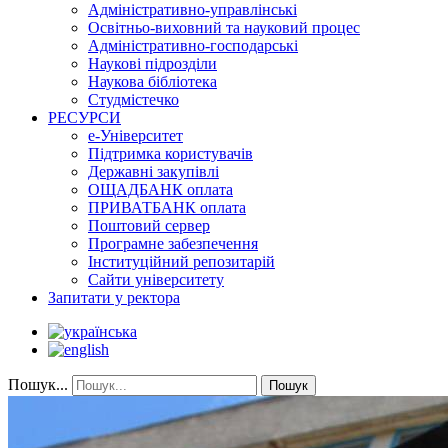
Адміністративно-управлінські
Освітньо-виховний та науковий процес
Адміністративно-господарські
Наукові підрозділи
Наукова бібліотека
Студмістечко
РЕСУРСИ
е-Університет
Підтримка користувачів
Державні закупівлі
ОЩАДБАНК оплата
ПРИВАТБАНК оплата
Поштовий сервер
Програмне забезпечення
Інституційний репозитарій
Сайти університету
Запитати у ректора
Пошук...
Пошук