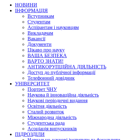
НОВИНИ
ІНФОРМАЦІЯ
Вступникам
Студентам
Аспірантам і науковцям
Викладачам
Вакансії
Документи
Цікаво про науку
ВАША БЕЗПЕКА
ВАРТО ЗНАТИ!
АНТИКОРУПЦІЙНА ДІЯЛЬНІСТЬ
Доступ до публічної інформації
Телефонний довідник
УНІВЕРСИТЕТ
Портрет ЧНУ
Наукова й інноваційна діяльність
Наукові періодичні видання
Освітня діяльність
Сталий розвиток
Міжнародна діяльність
Студентська рада
Асоціація випускників
ПІДРОЗДІЛИ
Навчально-наукові інститути та факультети