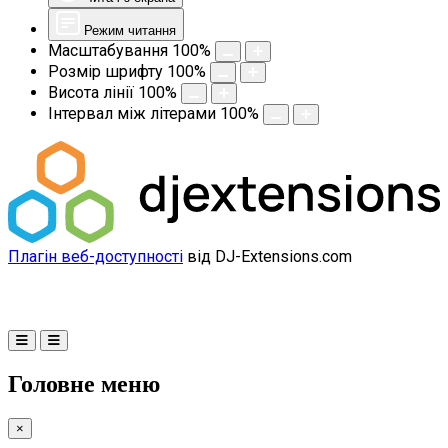
Режим читання
Масштабування
100
%
Розмір шрифту
100
%
Висота лінії
100
%
Інтервал між літерами
100
%
Плагін веб-доступності
від DJ-Extensions.com
Головне меню
×