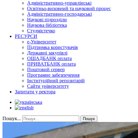
Адміністративно-управлінські
Освітньо-виховний та науковий процес
Адміністративно-господарські
Наукові підрозділи
Наукова бібліотека
Студмістечко
РЕСУРСИ
е-Університет
Підтримка користувачів
Державні закупівлі
ОЩАДБАНК оплата
ПРИВАТБАНК оплата
Поштовий сервер
Програмне забезпечення
Інституційний репозитарій
Сайти університету
Запитати у ректора
Пошук...
Пошук