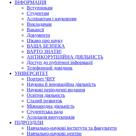
ІНФОРМАЦІЯ
Вступникам
Студентам
Аспірантам і науковцям
Викладачам
Вакансії
Документи
Цікаво про науку
ВАША БЕЗПЕКА
ВАРТО ЗНАТИ!
АНТИКОРУПЦІЙНА ДІЯЛЬНІСТЬ
Доступ до публічної інформації
Телефонний довідник
УНІВЕРСИТЕТ
Портрет ЧНУ
Наукова й інноваційна діяльність
Наукові періодичні видання
Освітня діяльність
Сталий розвиток
Міжнародна діяльність
Студентська рада
Асоціація випускників
ПІДРОЗДІЛИ
Навчально-наукові інститути та факультети
Навчально-наукові центри