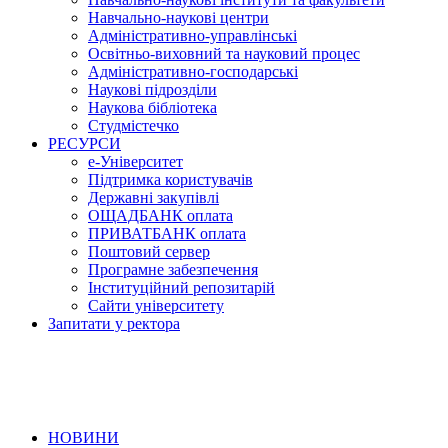
Навчально-наукові центри
Адміністративно-управлінські
Освітньо-виховний та науковий процес
Адміністративно-господарські
Наукові підрозділи
Наукова бібліотека
Студмістечко
РЕСУРСИ
е-Університет
Підтримка користувачів
Державні закупівлі
ОЩАДБАНК оплата
ПРИВАТБАНК оплата
Поштовий сервер
Програмне забезпечення
Інституційний репозитарій
Сайти університету
Запитати у ректора
НОВИНИ