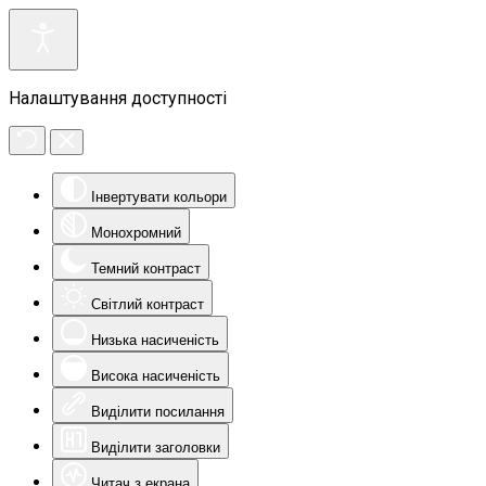
Налаштування доступності
Інвертувати кольори
Монохромний
Темний контраст
Світлий контраст
Низька насиченість
Висока насиченість
Виділити посилання
Виділити заголовки
Читач з екрана