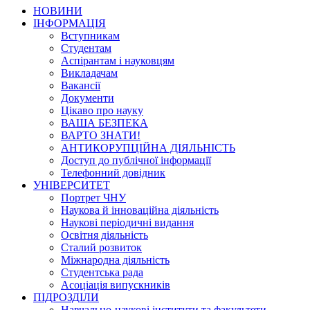
НОВИНИ
ІНФОРМАЦІЯ
Вступникам
Студентам
Аспірантам і науковцям
Викладачам
Вакансії
Документи
Цікаво про науку
ВАША БЕЗПЕКА
ВАРТО ЗНАТИ!
АНТИКОРУПЦІЙНА ДІЯЛЬНІСТЬ
Доступ до публічної інформації
Телефонний довідник
УНІВЕРСИТЕТ
Портрет ЧНУ
Наукова й інноваційна діяльність
Наукові періодичні видання
Освітня діяльність
Сталий розвиток
Міжнародна діяльність
Студентська рада
Асоціація випускників
ПІДРОЗДІЛИ
Навчально-наукові інститути та факультети