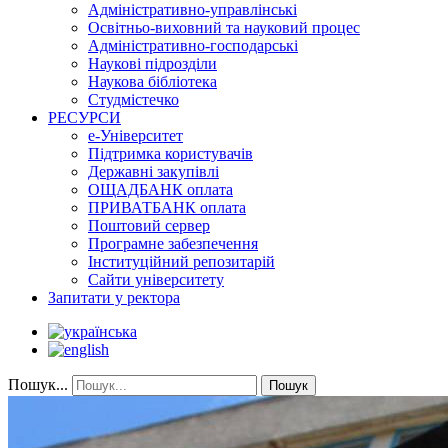
Адміністративно-управлінські
Освітньо-виховний та науковий процес
Адміністративно-господарські
Наукові підрозділи
Наукова бібліотека
Студмістечко
РЕСУРСИ
е-Університет
Підтримка користувачів
Державні закупівлі
ОЩАДБАНК оплата
ПРИВАТБАНК оплата
Поштовий сервер
Програмне забезпечення
Інституційний репозитарій
Сайти університету
Запитати у ректора
Пошук...
Пошук