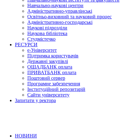
Навчально-наукові центри
Адміністративно-управлінські
Освітньо-виховний та науковий процес
Адміністративно-господарські
Наукові підрозділи
Наукова бібліотека
Студмістечко
РЕСУРСИ
е-Університет
Підтримка користувачів
Державні закупівлі
ОЩАДБАНК оплата
ПРИВАТБАНК оплата
Поштовий сервер
Програмне забезпечення
Інституційний репозитарій
Сайти університету
Запитати у ректора
НОВИНИ