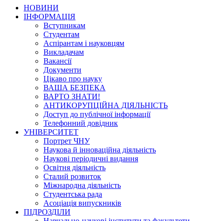
НОВИНИ
ІНФОРМАЦІЯ
Вступникам
Студентам
Аспірантам і науковцям
Викладачам
Вакансії
Документи
Цікаво про науку
ВАША БЕЗПЕКА
ВАРТО ЗНАТИ!
АНТИКОРУПЦІЙНА ДІЯЛЬНІСТЬ
Доступ до публічної інформації
Телефонний довідник
УНІВЕРСИТЕТ
Портрет ЧНУ
Наукова й інноваційна діяльність
Наукові періодичні видання
Освітня діяльність
Сталий розвиток
Міжнародна діяльність
Студентська рада
Асоціація випускників
ПІДРОЗДІЛИ
Навчально-наукові інститути та факультети