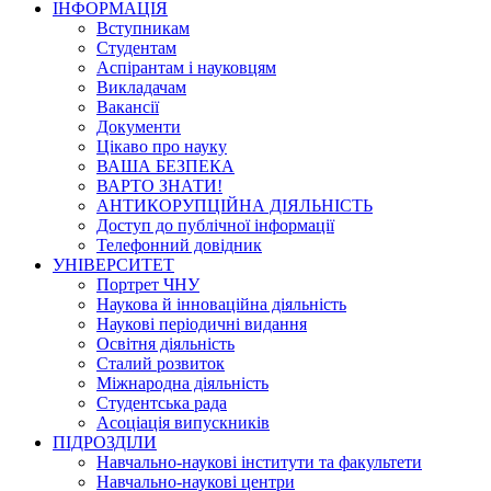
ІНФОРМАЦІЯ
Вступникам
Студентам
Аспірантам і науковцям
Викладачам
Вакансії
Документи
Цікаво про науку
ВАША БЕЗПЕКА
ВАРТО ЗНАТИ!
АНТИКОРУПЦІЙНА ДІЯЛЬНІСТЬ
Доступ до публічної інформації
Телефонний довідник
УНІВЕРСИТЕТ
Портрет ЧНУ
Наукова й інноваційна діяльність
Наукові періодичні видання
Освітня діяльність
Сталий розвиток
Міжнародна діяльність
Студентська рада
Асоціація випускників
ПІДРОЗДІЛИ
Навчально-наукові інститути та факультети
Навчально-наукові центри