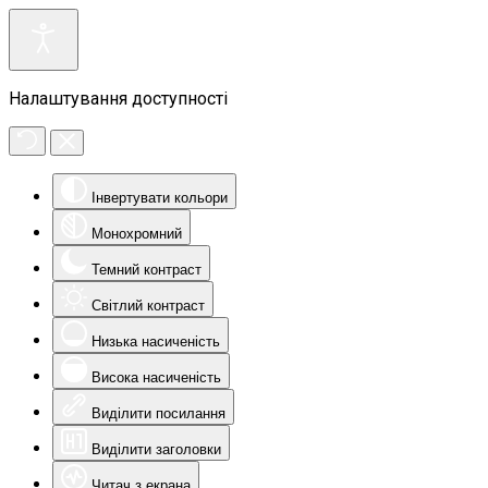
Налаштування доступності
Інвертувати кольори
Монохромний
Темний контраст
Світлий контраст
Низька насиченість
Висока насиченість
Виділити посилання
Виділити заголовки
Читач з екрана