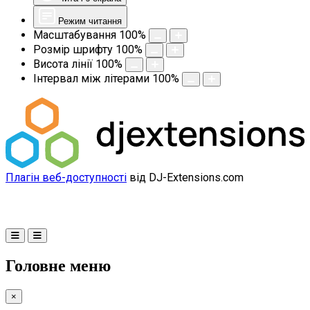
Режим читання
Масштабування
100
%
Розмір шрифту
100
%
Висота лінії
100
%
Інтервал між літерами
100
%
Плагін веб-доступності
від DJ-Extensions.com
Головне меню
×