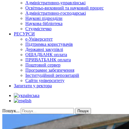
Адміністративно-управлінські
Освітньо-виховний та науковий процес
Адміністративно-господарські
Наукові підрозділи
Наукова бібліотека
Студмістечко
РЕСУРСИ
е-Університет
Підтримка користувачів
Державні закупівлі
ОЩАДБАНК оплата
ПРИВАТБАНК оплата
Поштовий сервер
Програмне забезпечення
Інституційний репозитарій
Сайти університету
Запитати у ректора
Пошук...
Пошук