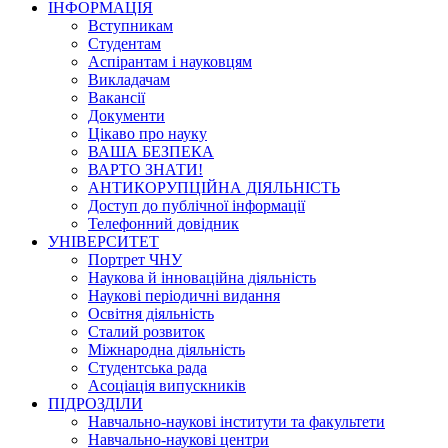
ІНФОРМАЦІЯ
Вступникам
Студентам
Аспірантам і науковцям
Викладачам
Вакансії
Документи
Цікаво про науку
ВАША БЕЗПЕКА
ВАРТО ЗНАТИ!
АНТИКОРУПЦІЙНА ДІЯЛЬНІСТЬ
Доступ до публічної інформації
Телефонний довідник
УНІВЕРСИТЕТ
Портрет ЧНУ
Наукова й інноваційна діяльність
Наукові періодичні видання
Освітня діяльність
Сталий розвиток
Міжнародна діяльність
Студентська рада
Асоціація випускників
ПІДРОЗДІЛИ
Навчально-наукові інститути та факультети
Навчально-наукові центри