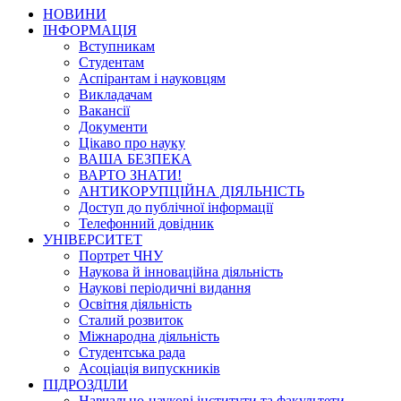
НОВИНИ
ІНФОРМАЦІЯ
Вступникам
Студентам
Аспірантам і науковцям
Викладачам
Вакансії
Документи
Цікаво про науку
ВАША БЕЗПЕКА
ВАРТО ЗНАТИ!
АНТИКОРУПЦІЙНА ДІЯЛЬНІСТЬ
Доступ до публічної інформації
Телефонний довідник
УНІВЕРСИТЕТ
Портрет ЧНУ
Наукова й інноваційна діяльність
Наукові періодичні видання
Освітня діяльність
Сталий розвиток
Міжнародна діяльність
Студентська рада
Асоціація випускників
ПІДРОЗДІЛИ
Навчально-наукові інститути та факультети