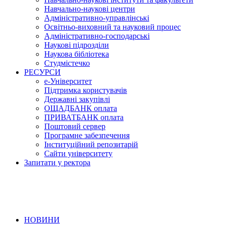
Навчально-наукові центри
Адміністративно-управлінські
Освітньо-виховний та науковий процес
Адміністративно-господарські
Наукові підрозділи
Наукова бібліотека
Студмістечко
РЕСУРСИ
е-Університет
Підтримка користувачів
Державні закупівлі
ОЩАДБАНК оплата
ПРИВАТБАНК оплата
Поштовий сервер
Програмне забезпечення
Інституційний репозитарій
Сайти університету
Запитати у ректора
НОВИНИ