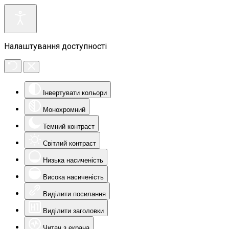
Налаштування доступності
Інвертувати кольори
Монохромний
Темний контраст
Світлий контраст
Низька насиченість
Висока насиченість
Виділити посилання
Виділити заголовки
Читач з екрана