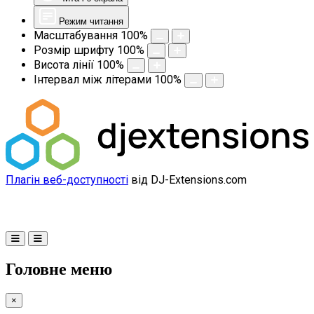
Режим читання
Масштабування
100
%
Розмір шрифту
100
%
Висота лінії
100
%
Інтервал між літерами
100
%
Плагін веб-доступності
від DJ-Extensions.com
Головне меню
×