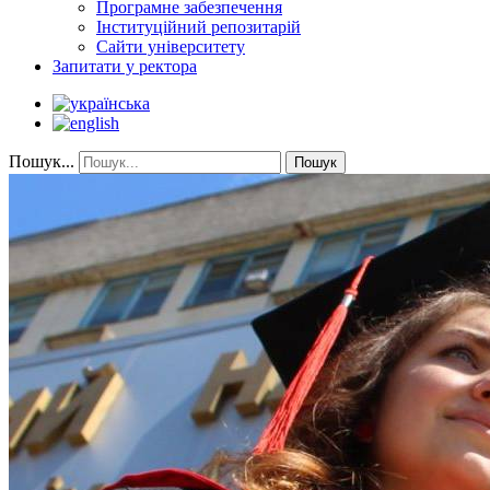
Програмне забезпечення
Інституційний репозитарій
Сайти університету
Запитати у ректора
Пошук...
Пошук