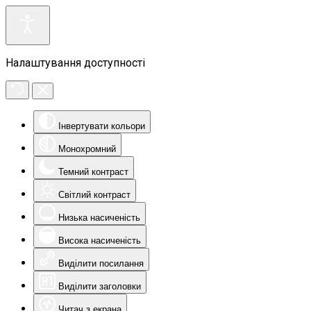
Налаштування доступності
Інвертувати кольори
Монохромний
Темний контраст
Світлий контраст
Низька насиченість
Висока насиченість
Виділити посилання
Виділити заголовки
Читач з екрана