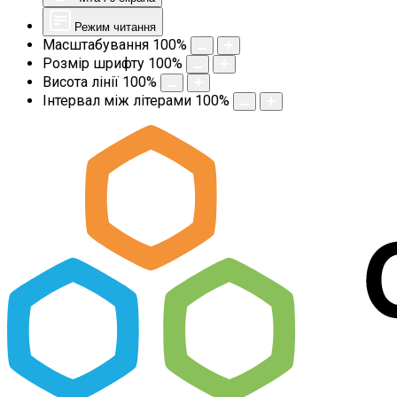
Режим читання
Масштабування
100
%
Розмір шрифту
100
%
Висота лінії
100
%
Інтервал між літерами
100
%