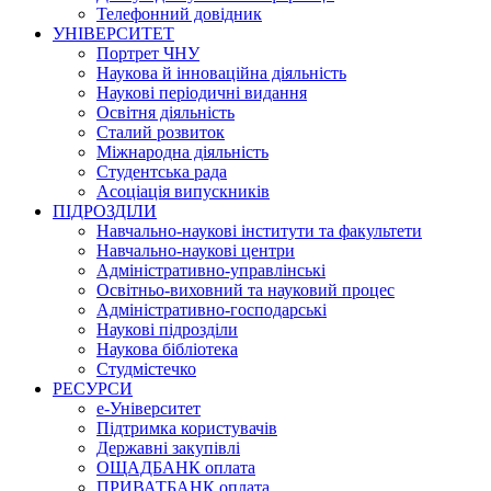
Телефонний довідник
УНІВЕРСИТЕТ
Портрет ЧНУ
Наукова й інноваційна діяльність
Наукові періодичні видання
Освітня діяльність
Сталий розвиток
Міжнародна діяльність
Студентська рада
Асоціація випускників
ПІДРОЗДІЛИ
Навчально-наукові інститути та факультети
Навчально-наукові центри
Адміністративно-управлінські
Освітньо-виховний та науковий процес
Адміністративно-господарські
Наукові підрозділи
Наукова бібліотека
Студмістечко
РЕСУРСИ
е-Університет
Підтримка користувачів
Державні закупівлі
ОЩАДБАНК оплата
ПРИВАТБАНК оплата