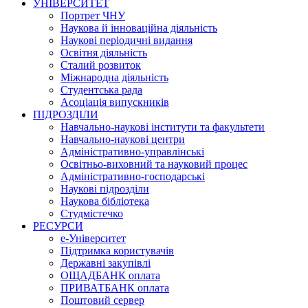
УНІВЕРСИТЕТ
Портрет ЧНУ
Наукова й інноваційна діяльність
Наукові періодичні видання
Освітня діяльність
Сталий розвиток
Міжнародна діяльність
Студентська рада
Асоціація випускників
ПІДРОЗДІЛИ
Навчально-наукові інститути та факультети
Навчально-наукові центри
Адміністративно-управлінські
Освітньо-виховний та науковий процес
Адміністративно-господарські
Наукові підрозділи
Наукова бібліотека
Студмістечко
РЕСУРСИ
е-Університет
Підтримка користувачів
Державні закупівлі
ОЩАДБАНК оплата
ПРИВАТБАНК оплата
Поштовий сервер