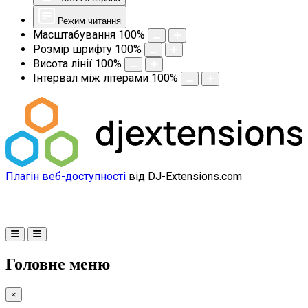
Режим читання
Масштабування
100
%
Розмір шрифту
100
%
Висота лінії
100
%
Інтервал між літерами
100
%
Плагін веб-доступності
від DJ-Extensions.com
Головне меню
×