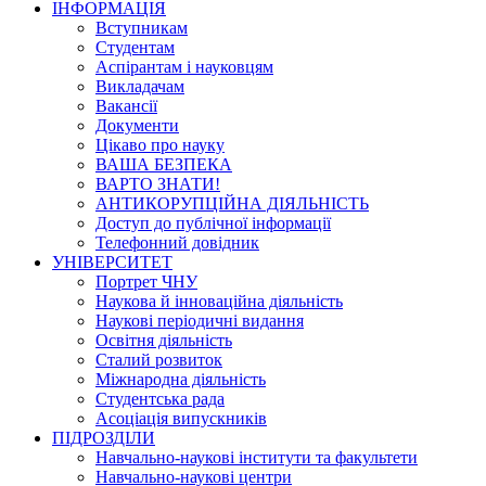
ІНФОРМАЦІЯ
Вступникам
Студентам
Аспірантам і науковцям
Викладачам
Вакансії
Документи
Цікаво про науку
ВАША БЕЗПЕКА
ВАРТО ЗНАТИ!
АНТИКОРУПЦІЙНА ДІЯЛЬНІСТЬ
Доступ до публічної інформації
Телефонний довідник
УНІВЕРСИТЕТ
Портрет ЧНУ
Наукова й інноваційна діяльність
Наукові періодичні видання
Освітня діяльність
Сталий розвиток
Міжнародна діяльність
Студентська рада
Асоціація випускників
ПІДРОЗДІЛИ
Навчально-наукові інститути та факультети
Навчально-наукові центри