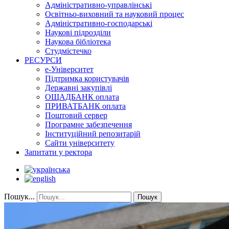
Адміністративно-управлінські
Освітньо-виховний та науковий процес
Адміністративно-господарські
Наукові підрозділи
Наукова бібліотека
Студмістечко
РЕСУРСИ
е-Університет
Підтримка користувачів
Державні закупівлі
ОЩАДБАНК оплата
ПРИВАТБАНК оплата
Поштовий сервер
Програмне забезпечення
Інституційний репозитарій
Сайти університету
Запитати у ректора
Пошук...
Пошук