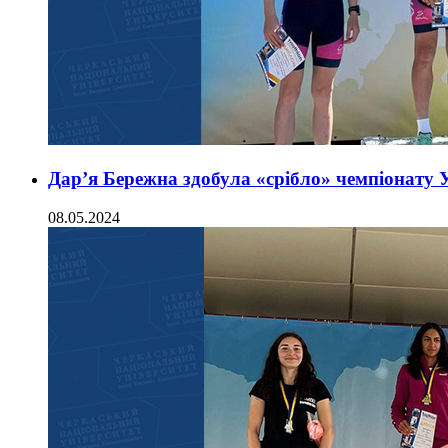
Дарʼя Бережна здобула «срібло» чемпіонату У
08.05.2024