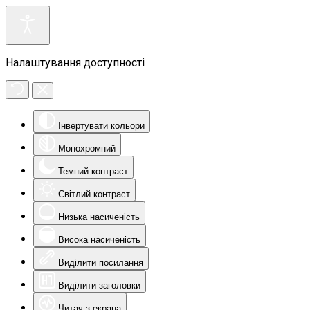
Налаштування доступності
Інвертувати кольори
Монохромний
Темний контраст
Світлий контраст
Низька насиченість
Висока насиченість
Виділити посилання
Виділити заголовки
Читач з екрана