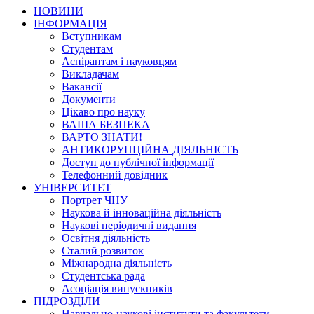
НОВИНИ
ІНФОРМАЦІЯ
Вступникам
Студентам
Аспірантам і науковцям
Викладачам
Вакансії
Документи
Цікаво про науку
ВАША БЕЗПЕКА
ВАРТО ЗНАТИ!
АНТИКОРУПЦІЙНА ДІЯЛЬНІСТЬ
Доступ до публічної інформації
Телефонний довідник
УНІВЕРСИТЕТ
Портрет ЧНУ
Наукова й інноваційна діяльність
Наукові періодичні видання
Освітня діяльність
Сталий розвиток
Міжнародна діяльність
Студентська рада
Асоціація випускників
ПІДРОЗДІЛИ
Навчально-наукові інститути та факультети