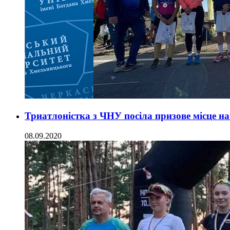
Триатлоністка з ЧНУ посіла призове місце на
08.09.2020