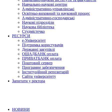
Навчально-наукові центри
Адміністративно-управлінські
Освітньо-виховний та науковий процес
Адміністративно-господарські
Наукові підрозділи
Наукова бібліотека
Студмістечко
РЕСУРСИ
е-Університет
Підтримка користувачів
Державні закупівлі
ОЩАДБАНК оплата
ПРИВАТБАНК оплата
Поштовий сервер
Програмне забезпечення
Інституційний репозитарій
Сайти університету
Запитати у ректора
НОВИНИ