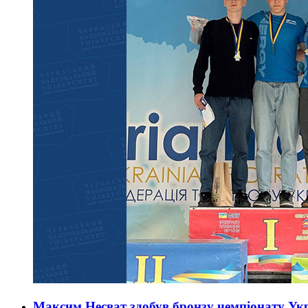
Максим Несват здобув бронзу чемпіонату Укр