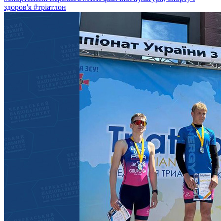
здоров'я
#тріатлон