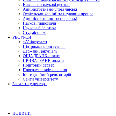
Навчально-наукові центри
Адміністративно-управлінські
Освітньо-виховний та науковий процес
Адміністративно-господарські
Наукові підрозділи
Наукова бібліотека
Студмістечко
РЕСУРСИ
е-Університет
Підтримка користувачів
Державні закупівлі
ОЩАДБАНК оплата
ПРИВАТБАНК оплата
Поштовий сервер
Програмне забезпечення
Інституційний репозитарій
Сайти університету
Запитати у ректора
НОВИНИ