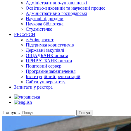
Адміністративно-управлінські
Освітньо-виховний та науковий процес
Адміністративно-господарські
Наукові підрозділи
Наукова бібліотека
Студмістечко
РЕСУРСИ
е-Університет
Підтримка користувачів
Державні закупівлі
ОЩАДБАНК оплата
ПРИВАТБАНК оплата
Поштовий сервер
Програмне забезпечення
Інституційний репозитарій
Сайти університету
Запитати у ректора
Пошук...
Пошук