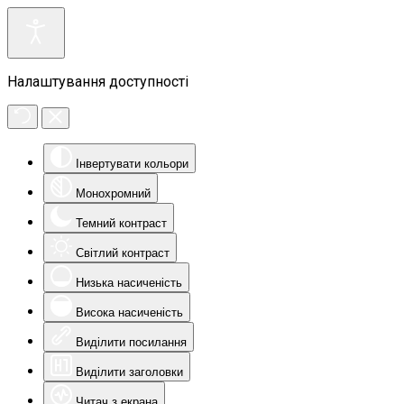
Налаштування доступності
Інвертувати кольори
Монохромний
Темний контраст
Світлий контраст
Низька насиченість
Висока насиченість
Виділити посилання
Виділити заголовки
Читач з екрана