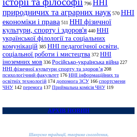
історії та філософії
ННІ
796
природничих та аграрних наук
ННІ
570
економіки і права
ННІ фізичної
511
культури, спорту і здоров'я
ННІ
440
української філології та соціальних
комунікацій
ННІ педагогічної освіти,
385
соціальної роботи і мистецтва
ННІ
372
іноземних мов
Російсько-українська війна
336
227
ННІ фізичної культури спорту та здоров’я
208
психологічний факультет
ННІ інформаційних та
176
освітніх технологій
допомога ЗСУ
спортсмени
174
166
ЧНУ
перемога
142
137
Приймальна комісія ЧНУ
119
АРХІВ НОВИН