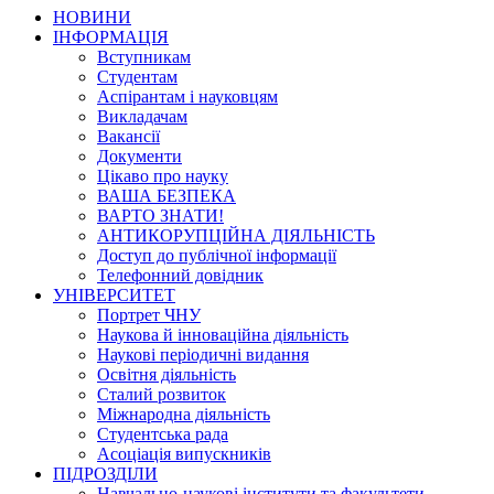
НОВИНИ
ІНФОРМАЦІЯ
Вступникам
Студентам
Аспірантам і науковцям
Викладачам
Вакансії
Документи
Цікаво про науку
ВАША БЕЗПЕКА
ВАРТО ЗНАТИ!
АНТИКОРУПЦІЙНА ДІЯЛЬНІСТЬ
Доступ до публічної інформації
Телефонний довідник
УНІВЕРСИТЕТ
Портрет ЧНУ
Наукова й інноваційна діяльність
Наукові періодичні видання
Освітня діяльність
Сталий розвиток
Міжнародна діяльність
Студентська рада
Асоціація випускників
ПІДРОЗДІЛИ
Навчально-наукові інститути та факультети