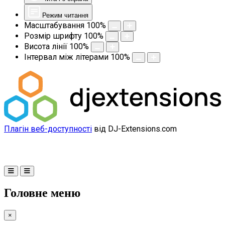
Режим читання
Масштабування
100
%
Розмір шрифту
100
%
Висота лінії
100
%
Інтервал між літерами
100
%
Плагін веб-доступності
від DJ-Extensions.com
Головне меню
×