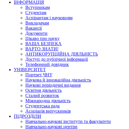
ІНФОРМАЦІЯ
Вступникам
Студентам
Аспірантам і науковцям
Викладачам
Вакансії
Документи
Цікаво про науку
ВАША БЕЗПЕКА
ВАРТО ЗНАТИ!
АНТИКОРУПЦІЙНА ДІЯЛЬНІСТЬ
Доступ до публічної інформації
Телефонний довідник
УНІВЕРСИТЕТ
Портрет ЧНУ
Наукова й інноваційна діяльність
Наукові періодичні видання
Освітня діяльність
Сталий розвиток
Міжнародна діяльність
Студентська рада
Асоціація випускників
ПІДРОЗДІЛИ
Навчально-наукові інститути та факультети
Навчально-наукові центри