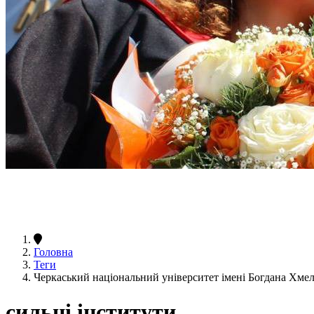
Головна
Теги
Черкаський національний університет імені Богдана Хме
сильні інститути