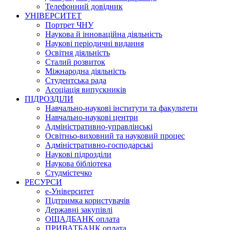
Телефонний довідник
УНІВЕРСИТЕТ
Портрет ЧНУ
Наукова й інноваційна діяльність
Наукові періодичні видання
Освітня діяльність
Сталий розвиток
Міжнародна діяльність
Студентська рада
Асоціація випускників
ПІДРОЗДІЛИ
Навчально-наукові інститути та факультети
Навчально-наукові центри
Адміністративно-управлінські
Освітньо-виховний та науковий процес
Адміністративно-господарські
Наукові підрозділи
Наукова бібліотека
Студмістечко
РЕСУРСИ
е-Університет
Підтримка користувачів
Державні закупівлі
ОЩАДБАНК оплата
ПРИВАТБАНК оплата