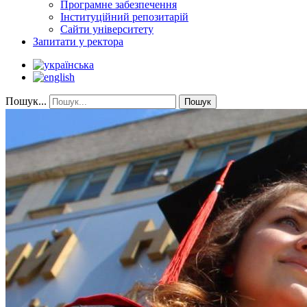
Програмне забезпечення
Інституційний репозитарій
Сайти університету
Запитати у ректора
Пошук...
Пошук