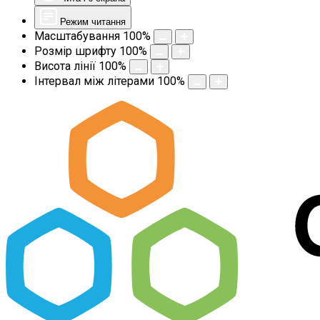
Режим читання
Масштабування
100
%
Розмір шрифту
100
%
Висота лінії
100
%
Інтервал між літерами
100
%