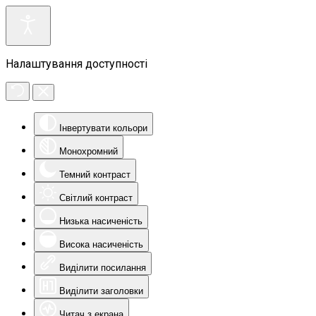
Налаштування доступності
Інвертувати кольори
Монохромний
Темний контраст
Світлий контраст
Низька насиченість
Висока насиченість
Виділити посилання
Виділити заголовки
Читач з екрана