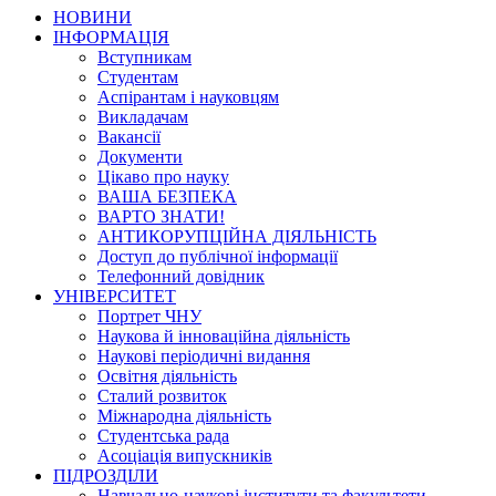
НОВИНИ
ІНФОРМАЦІЯ
Вступникам
Студентам
Аспірантам і науковцям
Викладачам
Вакансії
Документи
Цікаво про науку
ВАША БЕЗПЕКА
ВАРТО ЗНАТИ!
АНТИКОРУПЦІЙНА ДІЯЛЬНІСТЬ
Доступ до публічної інформації
Телефонний довідник
УНІВЕРСИТЕТ
Портрет ЧНУ
Наукова й інноваційна діяльність
Наукові періодичні видання
Освітня діяльність
Сталий розвиток
Міжнародна діяльність
Студентська рада
Асоціація випускників
ПІДРОЗДІЛИ
Навчально-наукові інститути та факультети