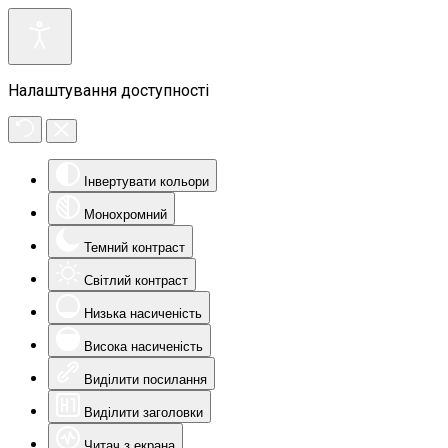
Налаштування доступності
Інвертувати кольори
Монохромний
Темний контраст
Світлий контраст
Низька насиченість
Висока насиченість
Виділити посилання
Виділити заголовки
Читач з екрана