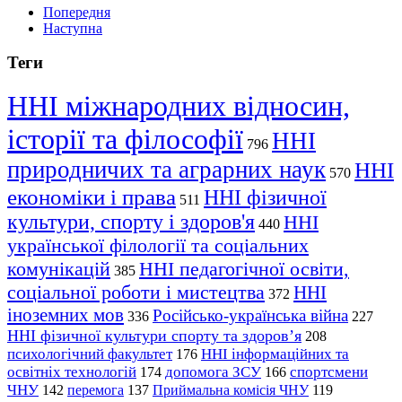
Попередня
Наступна
Теги
ННІ міжнародних відносин,
історії та філософії
ННІ
796
природничих та аграрних наук
ННІ
570
економіки і права
ННІ фізичної
511
культури, спорту і здоров'я
ННІ
440
української філології та соціальних
комунікацій
ННІ педагогічної освіти,
385
соціальної роботи і мистецтва
ННІ
372
іноземних мов
Російсько-українська війна
336
227
ННІ фізичної культури спорту та здоров’я
208
психологічний факультет
ННІ інформаційних та
176
освітніх технологій
допомога ЗСУ
спортсмени
174
166
ЧНУ
перемога
142
137
Приймальна комісія ЧНУ
119