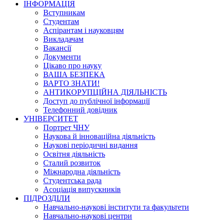
ІНФОРМАЦІЯ
Вступникам
Студентам
Аспірантам і науковцям
Викладачам
Вакансії
Документи
Цікаво про науку
ВАША БЕЗПЕКА
ВАРТО ЗНАТИ!
АНТИКОРУПЦІЙНА ДІЯЛЬНІСТЬ
Доступ до публічної інформації
Телефонний довідник
УНІВЕРСИТЕТ
Портрет ЧНУ
Наукова й інноваційна діяльність
Наукові періодичні видання
Освітня діяльність
Сталий розвиток
Міжнародна діяльність
Студентська рада
Асоціація випускників
ПІДРОЗДІЛИ
Навчально-наукові інститути та факультети
Навчально-наукові центри