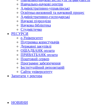
Навчально-наукові центри
Адміністративно-управлінські
Освітньо-виховний та науковий процес
Адміністративно-господарські
Наукові підрозділи
Наукова бібліотека
Студмістечко
РЕСУРСИ
е-Університет
Підтримка користувачів
Державні закупівлі
ОЩАДБАНК оплата
ПРИВАТБАНК оплата
Поштовий сервер
Програмне забезпечення
Інституційний репозитарій
Сайти університету
Запитати у ректора
НОВИНИ