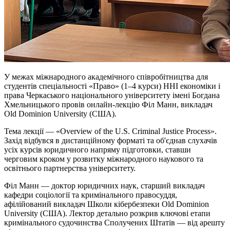
У межах міжнародного академічного співробітництва для
студентів спеціальності «Право» (1–4 курси) ННІ економіки і
права Черкаського національного університету імені Богдана
Хмельницького провів онлайн-лекцію Філ Манн, викладач
Old Dominion University (США).
Тема лекції — «Overview of the U.S. Criminal Justice Process».
Захід відбувся в дистанційному форматі та об'єднав слухачів
усіх курсів юридичного напряму підготовки, ставши
черговим кроком у розвитку міжнародного наукового та
освітнього партнерства університету.
Філ Манн — доктор юридичних наук, старший викладач
кафедри соціології та кримінального правосуддя,
афілійований викладач Школи кібербезпеки Old Dominion
University (США). Лектор детально розкрив ключові етапи
кримінального судочинства Сполучених Штатів — від арешту