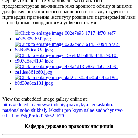
Сергій Джолос та Тетяна Коваль. Захід яскраво
продемонстрував важливість міжнародного обміну знаннями
для формування широкого правового світогляду студентів і
підтвердив прагнення інституту розвивати партнерські зв'язки
з провідними закордонними університетами.
View the embedded image gallery online at:
https://cdu.edu.ua/news/studenty-pravnyky-cherkaskoho-
natsionalnoho-slukhaly-lektsiiu-pro-kryminalne-sudochynstvo-
ssha.html#sigProIdd15b622b79
Кафедра державно-правових дисциплін