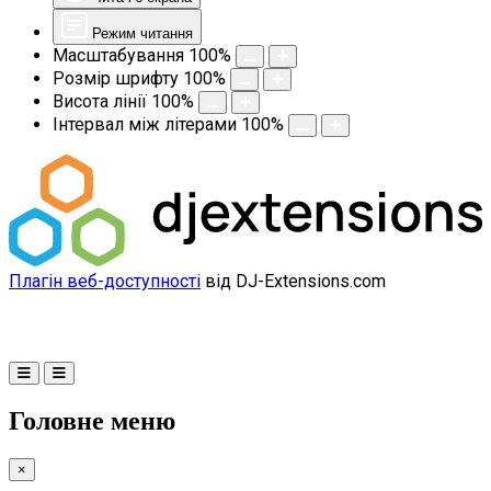
Режим читання
Масштабування
100
%
Розмір шрифту
100
%
Висота лінії
100
%
Інтервал між літерами
100
%
Плагін веб-доступності
від DJ-Extensions.com
Головне меню
×