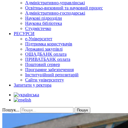
Адміністративно-управлінські
Освітньо-виховний та науковий процес
Адміністративно-господарські
Наукові підрозділи
Наукова бібліотека
Студмістечко
РЕСУРСИ
е-Університет
Підтримка користувачів
Державні закупівлі
ОЩАДБАНК оплата
ПРИВАТБАНК оплата
Поштовий сервер
Програмне забезпечення
Інституційний репозитарій
Сайти університету
Запитати у ректора
Пошук...
Пошук