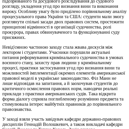
підозрюваного та досудового розслідування до судового
розгляду, укладення угод про визнання вини та виконання
вироку. Особливу увагу було приділено порівняльному аналізу
процесуального права України та США: студенти мали змогу
розглянути спільні засади двох правових систем, простежити
принципові відмінності в організації судочинства, ролі
прокурора, правах обвинуваченого та функціонуванні суду
присяжних.
Невід'ємною частиною заходу стала жвава дискусія між
лектором і студентами. Учасники порушили актуальні
питання реформування кримінального судочинства в умовах
воєнного стану, захисту прав людини у кримінальному
процесі, практики застосування угод про визнання вини та
можливостей імплементації окремих елементів американської
правової моделі в українське законодавство. Філ Манн не
лише відповідав на запитання, а й заохочував студентів до
критичного осмислення правових норм, наводячи реальні
приклади з практики американських судів. Така відкрита
форма діалогу сприяла поглибленому розумінню предмета та
стимулювала інтерес майбутніх правників до порівняльного
правознавства.
У заході взяли участь завідувач кафедри державно-правових
дисциплін Геннадій Волошкевич, а також викладачі кафедри