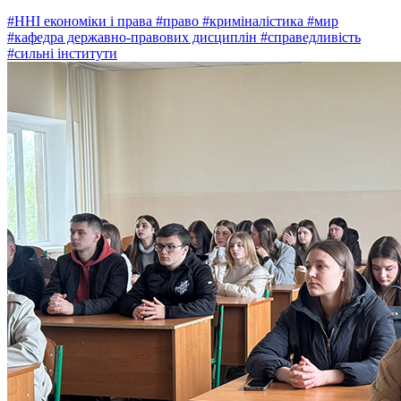
#ННІ економіки і права
#право
#криміналістика
#мир
#кафедра державно-правових дисциплін
#справедливість
#сильні інститути